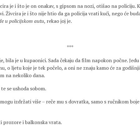
vcira je i što je on onakav, s gipsom na nozi, otišao na policiju.
. Živcira je i što nije htio da ga policija vrati kući, nego će buda
de u policijskom autu
, rekao joj je.
***
ije, bila je u kupaonici. Sada čekaju da film napokon počne. Jedu
, o ljetu koje je tek počelo, a oni ne znaju kamo će za godišnji. 
em na nekoliko dana.
e te se ushoda sobom.
e mogu izdržati više – reče mu s dovratka, samo s ručnikom bo
ti prozore i balkonska vrata.