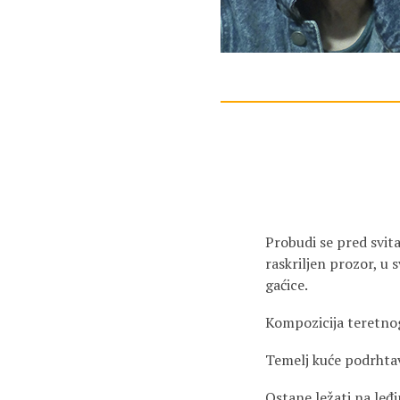
Probudi se pred svita
raskriljen prozor, u 
gaćice.
Kompozicija teretnog
Temelj kuće podrhta
Ostane ležati na leđi