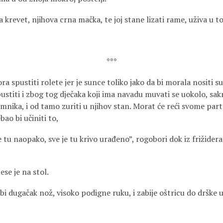
 krevet, njihova crna mačka, te joj stane lizati rame, uživa u t
***
a spustiti rolete jer je sunce toliko jako da bi morala nositi 
pustiti i zbog tog dječaka koji ima navadu muvati se uokolo, sakr
emnika, i od tamo zuriti u njihov stan. Morat će reći svome pa
bao bi učiniti to,
e tu naopako, sve je tu krivo urađeno”, rogobori dok iz frižidera 
e je na stol.
bi dugačak nož, visoko podigne ruku, i zabije oštricu do drške 