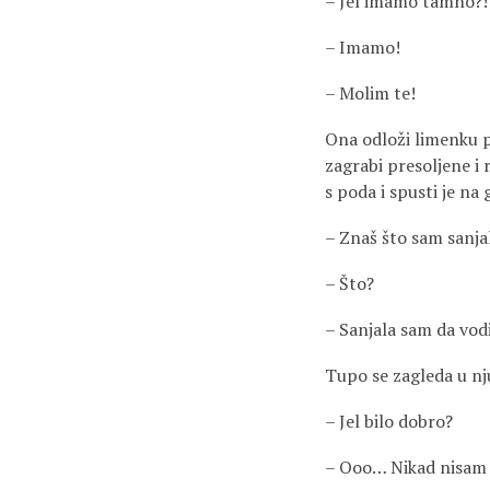
– Jel imamo tamno?!
– Imamo!
– Molim te!
Ona odloži limenku pi
zagrabi presoljene i
s poda i spusti je na 
– Znaš što sam sanja
– Što?
– Sanjala sam da v
Tupo se zagleda u nj
– Jel bilo dobro?
– Ooo… Nikad nisam os