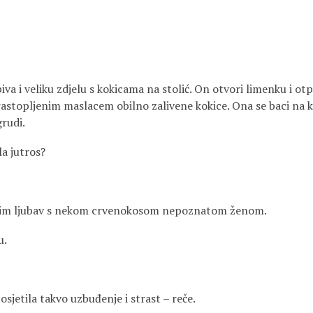
va i veliku zdjelu s kokicama na stolić. On otvori limenku i otpi
 rastopljenim maslacem obilno zalivene kokice. Ona se baci na 
grudi.
la jutros?
odim ljubav s nekom crvenokosom nepoznatom ženom.
u.
jetila takvo uzbuđenje i strast – reče.