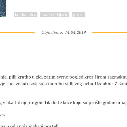
kratka prica
mario brkljacic
proza
Objavljeno: 14.04.2019
nje, pilji kratko u zid, zatim svrne pogled kroz širom razmaknu
svjetlucavo jato zvijezda na rubu vidljivog neba. Uzdahne. Zažm
 vlaka tutnji prugom tik do te kuće koju su prošle godine unaj
va.
ma u od znoja mokroj postelji.