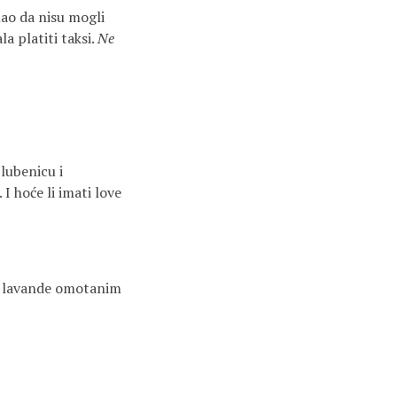
 Kao da nisu mogli
la platiti taksi.
Ne
 lubenicu i
I hoće li imati love
je lavande omotanim