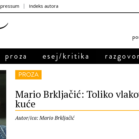
mpressum
Indeks autora
por
proza
esej/kritika
razgovo
PROZA
Mario Brkljačić: Toliko vlako
kuće
Autor/ica: Mario Brkljačić