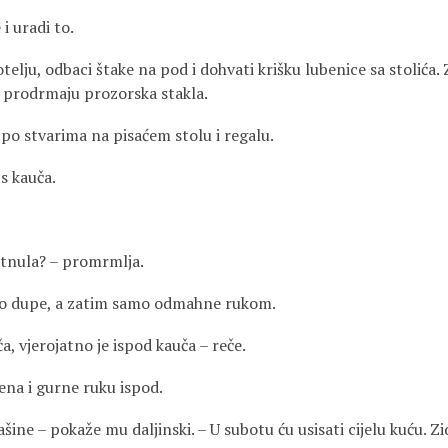
 i uradi to.
otelju, odbaci štake na pod i dohvati krišku lubenice sa stolića. 
 prodrmaju prozorska stakla.
po stvarima na pisaćem stolu i regalu.
s kauča.
tnula? – promrmlja.
no dupe, a zatim samo odmahne rukom.
a, vjerojatno je ispod kauča – reče.
ena i gurne ruku ispod.
šine – pokaže mu daljinski. – U subotu ću usisati cijelu kuću. Zi