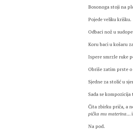
Bosonoga stoji na ploč
Pojede veliku krišku.
Odbaci nož u sudope
Koru baci u košaru z
Ispere smrzle ruke 
Obriše zatim prste o 
Sjedne za stolić u sj
Sada se kompozicija 
Čita zbirku priča, a n
pička mu materina
… 
Na pod.