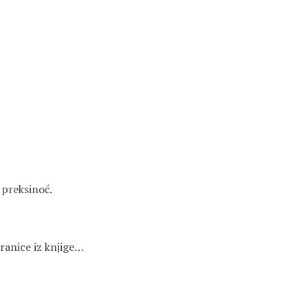
 preksinoć.
tranice iz knjige…