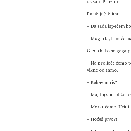
usisati. Prozore.
Pa uključi klimu.
– Da sada ispečem kok
– Mogla bi, film će u
Gleda kako se gega p
– Na proljeće ćemo po
vikne od tamo.
– Kakav miris?!
– Ma, taj smrad želje
– Morat ćemo! Učinit
– Hoćeš pivo?!