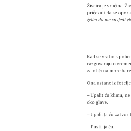
Živcira je vrućina. Ži
pričekati da se oporavi
želim da me susjedi vi
Kad se vratio s polic
razgovaraju o vremenu
za otići na more bar
Ona ustane iz fotelj
– Upalit ću klimu, n
oko glave.
– Upali. Ja ću zatvori
– Pusti, ja ću.