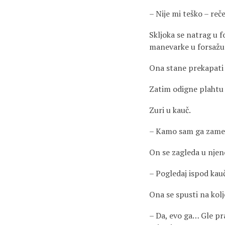
– Nije mi teško – reče
Skljoka se natrag u f
manevarke u forsažu
Ona stane prekapati 
Zatim odigne plahtu 
Zuri u kauč.
– Kamo sam ga zame
On se zagleda u nje
– Pogledaj ispod kauč
Ona se spusti na kolj
– Da, evo ga… Gle pra