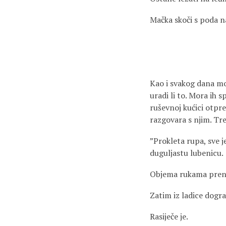
Mačka skoči s poda na
Kao i svakog dana mor
uradi li to. Mora ih s
ruševnoj kućici otpr
razgovara s njim. Tre
”Prokleta rupa, sve j
duguljastu lubenicu.
Objema rukama prenes
Zatim iz ladice dogra
Rasiječe je.