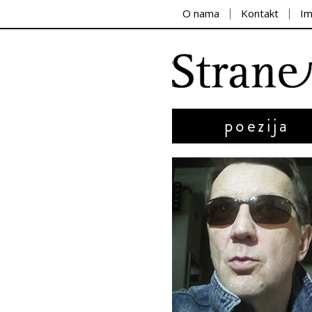
O nama
Kontakt
I
poezija