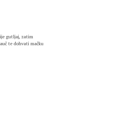
je gutljaj, zatim
kauč te dohvati mačku