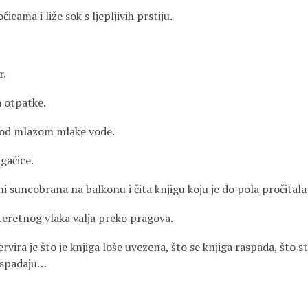
icama i liže sok s ljepljivih prstiju.
r.
a otpatke.
pod mlazom mlake vode.
gaćice.
eni suncobrana na balkonu i čita knjigu koju je do pola pročitala
teretnog vlaka valja preko pragova.
ervira je što je knjiga loše uvezena, što se knjiga raspada, što s
ispadaju…