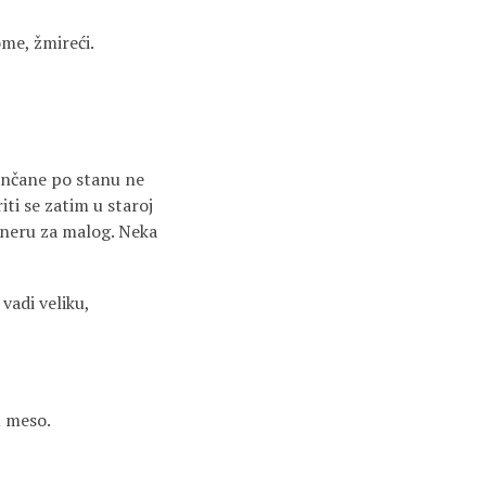
ome, žmireći.
sunčane po stanu ne
iti se zatim u staroj
rtneru za malog. Neka
vadi veliku,
u meso.