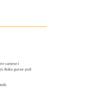
te zavjese i
iri. Ruku gurne pod
mili.