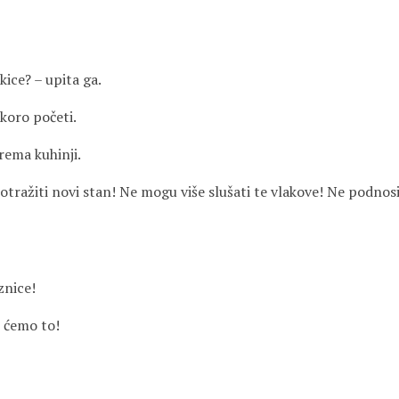
ice? – upita ga.
skoro početi.
rema kuhinji.
tražiti novi stan! Ne mogu više slušati te vlakove! Ne podnosim
znice!
 ćemo to!