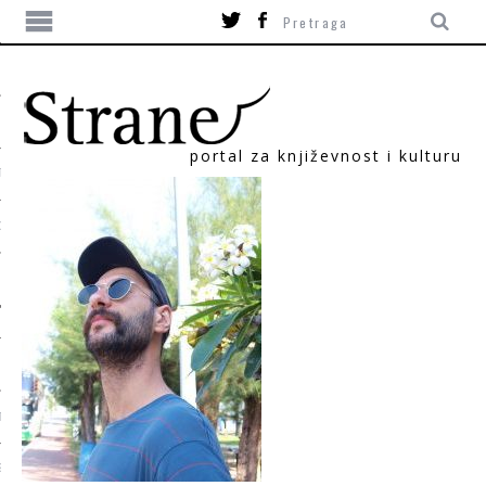
portal za književnost i kulturu
TIKA
ORI
T
SUM