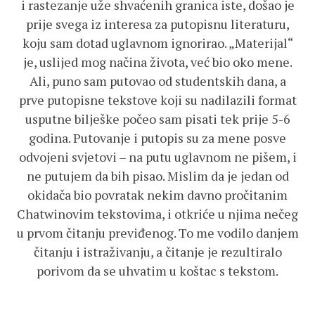
i rastezanje uže shvaćenih granica iste, došao je
prije svega iz interesa za putopisnu literaturu,
koju sam dotad uglavnom ignorirao. „Materijal“
je, uslijed mog načina života, već bio oko mene.
Ali, puno sam putovao od studentskih dana, a
prve putopisne tekstove koji su nadilazili format
usputne bilješke počeo sam pisati tek prije 5-6
godina. Putovanje i putopis su za mene posve
odvojeni svjetovi – na putu uglavnom ne pišem, i
ne putujem da bih pisao. Mislim da je jedan od
okidača bio povratak nekim davno pročitanim
Chatwinovim tekstovima, i otkriće u njima nečeg
u prvom čitanju previđenog. To me vodilo danjem
čitanju i istraživanju, a čitanje je rezultiralo
porivom da se uhvatim u koštac s tekstom.