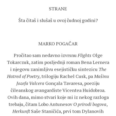
STRANE
Šta čitaš i slušaš u ovoj čudnoj godini?
MARKO POGAČAR
Pročitao sam nedavno izvrsnu
Flights
Olge
Tokarczuk, zatim posljednji roman Bena Lernera
i njegovu zanimljivu esejističku sintezicu
The
Hatred of Poetry
, trilogiju Rachel Cusk, pa
Mašinu
Jozefa Valcera
Gonçala Tavaresa, poeziju
čileanskog avangardiste Vicentea Huidobroa.
Ovih dana, mimo stvari koje mi iz nekog razloga
trebaju, čitam Lobo Antunesov
O prirodi bogova
,
Herkunft
Saše Staničića, prvi tom Dylanovih