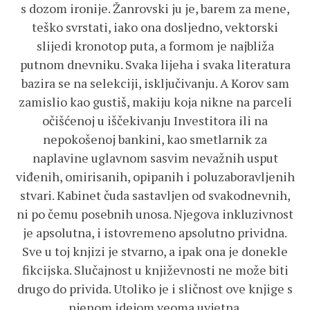
s dozom ironije. Žanrovski ju je, barem za mene,
teško svrstati, iako ona dosljedno, vektorski
slijedi kronotop puta, a formom je najbliža
putnom dnevniku. Svaka lijeha i svaka literatura
bazira se na selekciji, isključivanju. A Korov sam
zamislio kao gustiš, makiju koja nikne na parceli
očišćenoj u iščekivanju Investitora ili na
nepokošenoj bankini, kao smetlarnik za
naplavine uglavnom sasvim nevažnih usput
viđenih, omirisanih, opipanih i poluzaboravljenih
stvari. Kabinet čuda sastavljen od svakodnevnih,
ni po čemu posebnih unosa. Njegova inkluzivnost
je apsolutna, i istovremeno apsolutno prividna.
Sve u toj knjizi je stvarno, a ipak ona je donekle
fikcijska. Slučajnost u književnosti ne može biti
drugo do privida. Utoliko je i sličnost ove knjige s
njenom idejom veoma uvjetna.