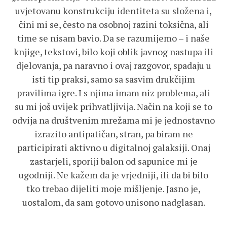
uvjetovanu konstrukciju identiteta su složena i,
čini mi se, često na osobnoj razini toksična, ali
time se nisam bavio. Da se razumijemo – i naše
knjige, tekstovi, bilo koji oblik javnog nastupa ili
djelovanja, pa naravno i ovaj razgovor, spadaju u
isti tip praksi, samo sa sasvim drukčijim
pravilima igre. I s njima imam niz problema, ali
su mi još uvijek prihvatljivija. Način na koji se to
odvija na društvenim mrežama mi je jednostavno
izrazito antipatičan, stran, pa biram ne
participirati aktivno u digitalnoj galaksiji. Onaj
zastarjeli, sporiji balon od sapunice mi je
ugodniji. Ne kažem da je vrjedniji, ili da bi bilo
tko trebao dijeliti moje mišljenje. Jasno je,
uostalom, da sam gotovo unisono nadglasan.