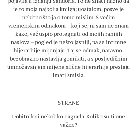
pojavila u izdanju Sandorfa. To ne znači nužno da
je to moja najbolja knjiga; uostalom, posve je
nebitno što ja o tome mislim. S većim
vremenskim odmakom – koji se, ni sam ne znam
kako, već uspio protegnuti od mojih ranijih
naslova – pogled je nešto jasniji, pa se intimne
hijerarhije mijenjaju. Taj se odmak, naravno,
bezobrazno nastavlja gomilati, a s posljedičnim
umnožavanjem mijene slične hijerarhije prestaju
imati smisla.
STRANE
Dobitnik si nekoliko nagrada. Koliko su ti one
važne?