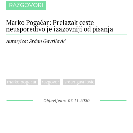
RAZGOVORI
 AUTORA
Marko Pogačar: Prelazak ceste
neusporedivo je izazovniji od pisanja
Autor/ica: Srđan Gavrilović
marko pogacar
razgovor
srdan gavrilovic
Objavljeno: 07.11.2020