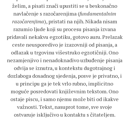
želim, a pisati znači upustiti se u beskonačno
navlačenje s razočarenjima (
fundamentalnim
razočarenjima
), pristati na njih. Nikada nisam
razumio ljude koji su procesu pisanja izvana
pridavali nekakvu egzotiku, gotovo auru. Prelazak
ceste neusporedivo je izazovniji od pisanja, a
odlazak u trgovinu višestruko egzotičniji. Ono
nezamjenjivo i nenadoknadivo uzbuđenje pisanja
odvija se iznutra, u kontekstu dugotrajnog i
dozlaboga dosadnog sjedenja, posve je privatno, i
u principu ga je tek vrlo rubno, implicitno
moguće posredovati književnim tekstom. Ono
ostaje piscu, i samo njemu može biti od ikakve
važnosti. Tekst, nasuprot tome, sve svoje
ostvaruje isključivo u kontaktu s čitateljem.