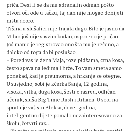
priča. Desi li se da mu adrenalin odmah pošto
otvori oči ode u tačku, taj dan nije mogao donijeti
ništa dobro.
Tišina u slušalici nije trajala dugo. Bilo je jasno da
Milan još nije sasvim budan, usporeno je pričao.
Još manje je registrovao ono šta mu je rečeno, a
daleko od toga da bi poslušao.
– Pored vas je žena Maja, roze pidžama, crna kosa,
često spava na leđima i hrče. To vam smeta samo
ponekad, kad je preumorna, a hrkanje se otegne.
U susjednoj sobi je kćerka Sanja, 12 godina,
visoka, vitka, duga kosa, šesti c razred, odličan
učenik, sluša Big Time Rush i Rihanu. U sobi na
spratu je vaš sin Aleksa, devet godina,
inteligentno dijete pomalo nezainteresovano za
školu, četvrti raz…