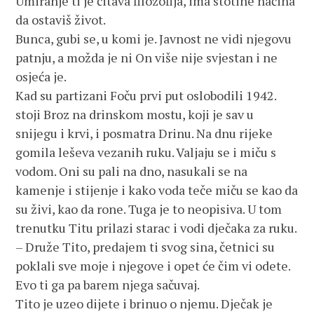
Umiranje ti je čitava filozofija, ima stotine načina
da ostaviš život.
Bunca, gubi se, u komi je. Javnost ne vidi njegovu
patnju, a možda je ni On više nije svjestan i ne
osjeća je.
Kad su partizani Foču prvi put oslobodili 1942.
stoji Broz na drinskom mostu, koji je sav u
snijegu i krvi, i posmatra Drinu. Na dnu rijeke
gomila leševa vezanih ruku. Valjaju se i miču s
vodom. Oni su pali na dno, nasukali se na
kamenje i stijenje i kako voda teče miču se kao da
su živi, kao da rone. Tuga je to neopisiva. U tom
trenutku Titu prilazi starac i vodi dječaka za ruku.
– Druže Tito, predajem ti svog sina, četnici su
poklali sve moje i njegove i opet će čim vi odete.
Evo ti ga pa barem njega sačuvaj.
Tito je uzeo dijete i brinuo o njemu. Dječak je