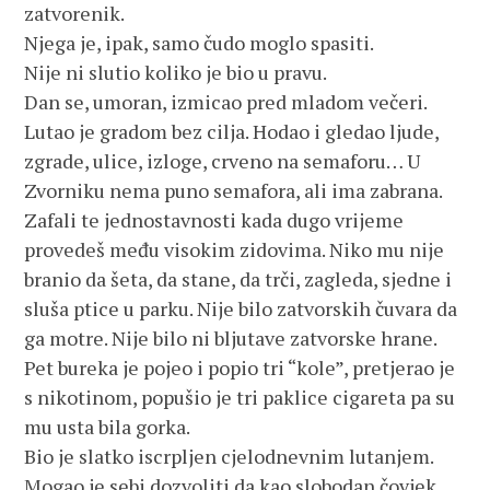
zatvorenik.
Njega je, ipak, samo čudo moglo spasiti.
Nije ni slutio koliko je bio u pravu.
Dan se, umoran, izmicao pred mladom večeri.
Lutao je gradom bez cilja. Hodao i gledao ljude,
zgrade, ulice, izloge, crveno na semaforu… U
Zvorniku nema puno semafora, ali ima zabrana.
Zafali te jednostavnosti kada dugo vrijeme
provedeš među visokim zidovima. Niko mu nije
branio da šeta, da stane, da trči, zagleda, sjedne i
sluša ptice u parku. Nije bilo zatvorskih čuvara da
ga motre. Nije bilo ni bljutave zatvorske hrane.
Pet bureka je pojeo i popio tri “kole”, pretjerao je
s nikotinom, popušio je tri paklice cigareta pa su
mu usta bila gorka.
Bio je slatko iscrpljen cjelodnevnim lutanjem.
Mogao je sebi dozvoliti da kao slobodan čovjek