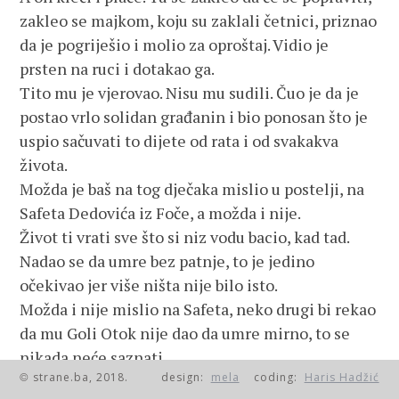
zakleo se majkom, koju su zaklali četnici, priznao
da je pogriješio i molio za oproštaj. Vidio je
prsten na ruci i dotakao ga.
Tito mu je vjerovao. Nisu mu sudili. Čuo je da je
postao vrlo solidan građanin i bio ponosan što je
uspio sačuvati to dijete od rata i od svakakva
života.
Možda je baš na tog dječaka mislio u postelji, na
Safeta Dedovića iz Foče, a možda i nije.
Život ti vrati sve što si niz vodu bacio, kad tad.
Nadao se da umre bez patnje, to je jedino
očekivao jer više ništa nije bilo isto.
Možda i nije mislio na Safeta, neko drugi bi rekao
da mu Goli Otok nije dao da umre mirno, to se
nikada neće saznati.
strane.ba, 2018.
design:
mela
coding:
Haris Hadžić
Ima puno ljudi koji su ljuti na njega, koji ga ne
©