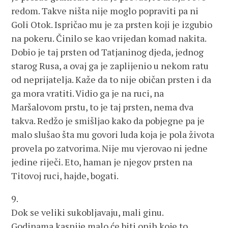
redom. Takve ništa nije moglo popraviti pa ni
Goli Otok. Ispričao mu je za prsten koji je izgubio
na pokeru. Činilo se kao vrijedan komad nakita.
Dobio je taj prsten od Tatjaninog djeda, jednog
starog Rusa, a ovaj ga je zaplijenio u nekom ratu
od neprijatelja. Kaže da to nije običan prsten i da
ga mora vratiti. Vidio ga je na ruci, na
Maršalovom prstu, to je taj prsten, nema dva
takva. Redžo je smišljao kako da pobjegne pa je
malo slušao šta mu govori luda koja je pola života
provela po zatvorima. Nije mu vjerovao ni jedne
jedine riječi. Eto, haman je njegov prsten na
Titovoj ruci, hajde, bogati.
9.
Dok se veliki sukobljavaju, mali ginu.
Godinama kasnije malo će biti onih koje to