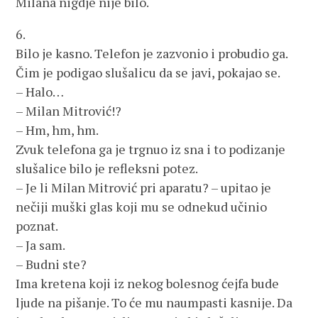
Milana nigdje nije bilo.
6.
Bilo je kasno. Telefon je zazvonio i probudio ga.
Čim je podigao slušalicu da se javi, pokajao se.
– Halo…
– Milan Mitrović!?
– Hm, hm, hm.
Zvuk telefona ga je trgnuo iz sna i to podizanje
slušalice bilo je refleksni potez.
– Je li Milan Mitrović pri aparatu? – upitao je
nečiji muški glas koji mu se odnekud učinio
poznat.
– Ja sam.
– Budni ste?
Ima kretena koji iz nekog bolesnog ćejfa bude
ljude na pišanje. To će mu naumpasti kasnije. Da