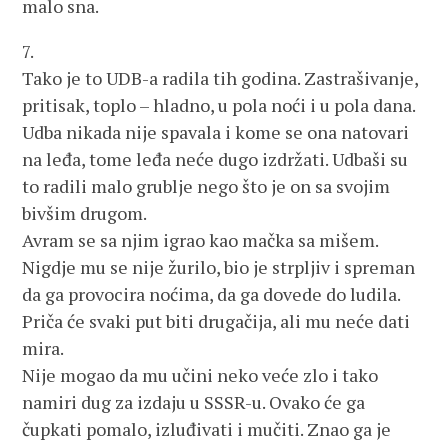
malo sna.
7.
Tako je to UDB-a radila tih godina. Zastrašivanje,
pritisak, toplo – hladno, u pola noći i u pola dana.
Udba nikada nije spavala i kome se ona natovari
na leđa, tome leđa neće dugo izdržati. Udbaši su
to radili malo grublje nego što je on sa svojim
bivšim drugom.
Avram se sa njim igrao kao mačka sa mišem.
Nigdje mu se nije žurilo, bio je strpljiv i spreman
da ga provocira noćima, da ga dovede do ludila.
Priča će svaki put biti drugačija, ali mu neće dati
mira.
Nije mogao da mu učini neko veće zlo i tako
namiri dug za izdaju u SSSR-u. Ovako će ga
čupkati pomalo, izluđivati i mučiti. Znao ga je