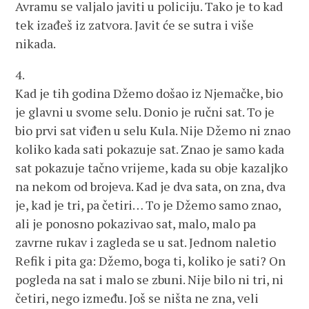
Avramu se valjalo javiti u policiju. Tako je to kad
tek izađeš iz zatvora. Javit će se sutra i više
nikada.
4.
Kad je tih godina Džemo došao iz Njemačke, bio
je glavni u svome selu. Donio je ručni sat. To je
bio prvi sat viđen u selu Kula. Nije Džemo ni znao
koliko kada sati pokazuje sat. Znao je samo kada
sat pokazuje tačno vrijeme, kada su obje kazaljko
na nekom od brojeva. Kad je dva sata, on zna, dva
je, kad je tri, pa četiri… To je Džemo samo znao,
ali je ponosno pokazivao sat, malo, malo pa
zavrne rukav i zagleda se u sat. Jednom naletio
Refik i pita ga: Džemo, boga ti, koliko je sati? On
pogleda na sat i malo se zbuni. Nije bilo ni tri, ni
četiri, nego između. Još se ništa ne zna, veli