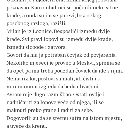
poznavao. Kao omladinci su počinili neke sitne
krađe, a onda su im se putevi, bez nekog
posebnog razloga, razišli.
Milan je iz Loznice. Besposliči između dvije
krađe. Svi pravi lopovi su između dvije krađe,
između slobode i zatvora.
Govori da mu je potreban čovjek od povjerenja.
Nekoliko mjeseci je proveo u Moskvi, sprema se
da opet pa mu treba pouzdan čovjek da ide s njim.
Nema rizika, poslovi su mali, ali čisti i s
minimumom izgleda da budu uhvaćeni.
Avram nije dugo razmišljao. Ostati ovdje i
nadničariti za lopove veće od njega, ili se
maknuti preko grane i raditi za sebe.
Dogovorili su da se sretnu sutra na istom mjestu,
a uveče da krenu.