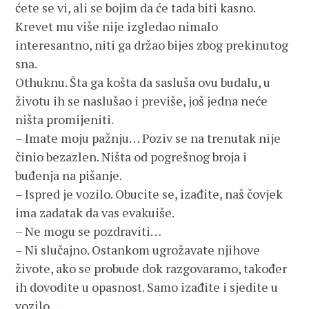
ćete se vi, ali se bojim da će tada biti kasno.
Krevet mu više nije izgledao nimalo
interesantno, niti ga držao bijes zbog prekinutog
sna.
Othuknu. Šta ga košta da sasluša ovu budalu, u
životu ih se naslušao i previše, još jedna neće
ništa promijeniti.
– Imate moju pažnju… Poziv se na trenutak nije
činio bezazlen. Ništa od pogrešnog broja i
buđenja na pišanje.
– Ispred je vozilo. Obucite se, izađite, naš čovjek
ima zadatak da vas evakuiše.
– Ne mogu se pozdraviti…
– Ni slučajno. Ostankom ugrožavate njihove
živote, ako se probude dok razgovaramo, također
ih dovodite u opasnost. Samo izađite i sjedite u
vozilo…