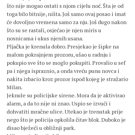
što nije mogao ostati s njom cijelu noć. Šta je od
toga bilo bitnije, ništa. Još samo ovaj posao i imat
će dovoljno vremena samo za nju. Još dugo nakon
što su se rastali, osjećao je njen miris u
nosnicama i ukus njenih usana.
Pljačka je krenula dobro. Presjekao je šipke na
malom pokrajnjem prozoru, ušao u radnju i
pokupio sve što se moglo pokupiti. Provalio u sef
pa i njega ispraznio, a onda vreću punu novca i
nakita izbacio kroz prozor ispod kojeg je stražario
Milan.
Jeknule su policijske sirene. Mora da je aktivirao
alarm, a da to nije ni znao. Uspio se izvući i
dohvatiti mračne ulice. Utekao je trenutak prije
nego što je policija opkolila čitav blok. Duboko je
disao bježeći u obližnji park.