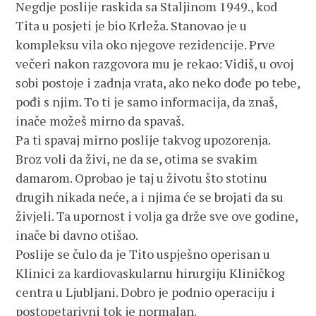
Negdje poslije raskida sa Staljinom 1949., kod
Tita u posjeti je bio Krleža. Stanovao je u
kompleksu vila oko njegove rezidencije. Prve
večeri nakon razgovora mu je rekao: Vidiš, u ovoj
sobi postoje i zadnja vrata, ako neko dođe po tebe,
pođi s njim. To ti je samo informacija, da znaš,
inače možeš mirno da spavaš.
Pa ti spavaj mirno poslije takvog upozorenja.
Broz voli da živi, ne da se, otima se svakim
damarom. Oprobao je taj u životu što stotinu
drugih nikada neće, a i njima će se brojati da su
živjeli. Ta upornost i volja ga drže sve ove godine,
inače bi davno otišao.
Poslije se čulo da je Tito uspješno operisan u
Klinici za kardiovaskularnu hirurgiju Kliničkog
centra u Ljubljani. Dobro je podnio operaciju i
postopetarivni tok je normalan.