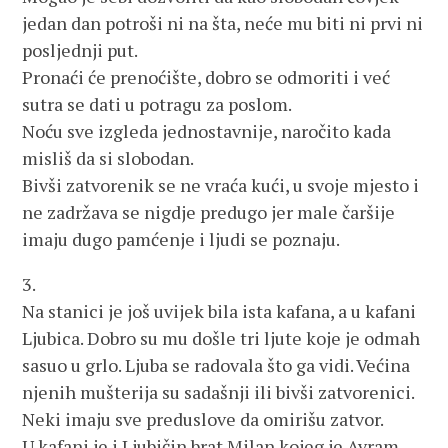
jedan dan potroši ni na šta, neće mu biti ni prvi ni
posljednji put.
Pronaći će prenoćište, dobro se odmoriti i već
sutra se dati u potragu za poslom.
Noću sve izgleda jednostavnije, naročito kada
misliš da si slobodan.
Bivši zatvorenik se ne vraća kući, u svoje mjesto i
ne zadržava se nigdje predugo jer male čaršije
imaju dugo pamćenje i ljudi se poznaju.
3.
Na stanici je još uvijek bila ista kafana, a u kafani
Ljubica. Dobro su mu došle tri ljute koje je odmah
sasuo u grlo. Ljuba se radovala što ga vidi. Većina
njenih mušterija su sadašnji ili bivši zatvorenici.
Neki imaju sve preduslove da omirišu zatvor.
U kafani je i Ljubičin brat Milan kojeg je Avram