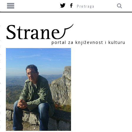
portal za književnost i kulturu
TIKA
ORI
T
SUM