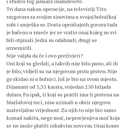
i studen tog januara osamdesete.
Tri dana nakon operacije, na televiziji Tito
razgovara sa svojim sinovima u svojoj bolničkoj
sobi i smješka se. Dosta oproštajnih govora tada
je bačeno u smeće jer se vratio onaj kojeg su svi
bili otpisali. Jedni su odahnuli, drugi se
uznemirili.
Nije valjda da će i ovo preživjeti?
Oni koji su gledali, a takvih nije bilo puno, ali ih
je bilo, vidjeli su na njegovom prstu prsten. Nije
ga skidao ni u bolnici. Još je bio na svom mjestu.
Dijamant od 5,35 karata, vrijedan 250 hiljada
dolara. Pa ipak, ti koji su pratili ima li prstena na
Maršalovoj ruci, nisu uzimali u obzir njegovu
materijalnu vrijednost. Za njih to nije bio samo
komad nakita, nego moć, neprocjenjiva moć koja
se ne može platiti nikakvim novcem. Onaj kome