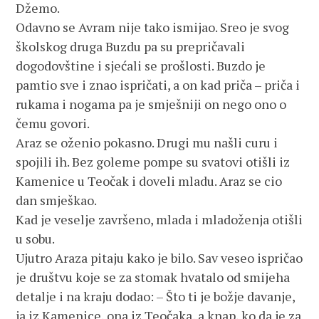
Džemo.
Odavno se Avram nije tako ismijao. Sreo je svog
školskog druga Buzdu pa su prepričavali
dogodovštine i sjećali se prošlosti. Buzdo je
pamtio sve i znao ispričati, a on kad priča – priča i
rukama i nogama pa je smješniji on nego ono o
čemu govori.
Araz se oženio pokasno. Drugi mu našli curu i
spojili ih. Bez goleme pompe su svatovi otišli iz
Kamenice u Teočak i doveli mladu. Araz se cio
dan smješkao.
Kad je veselje završeno, mlada i mladoženja otišli
u sobu.
Ujutro Araza pitaju kako je bilo. Sav veseo ispričao
je društvu koje se za stomak hvatalo od smijeha
detalje i na kraju dodao: – Što ti je božje davanje,
ja iz Kamenice, ona iz Teočaka, a knap, ko da je za