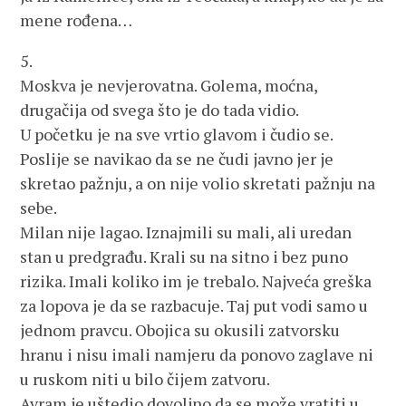
mene rođena…
5.
Moskva je nevjerovatna. Golema, moćna,
drugačija od svega što je do tada vidio.
U početku je na sve vrtio glavom i čudio se.
Poslije se navikao da se ne čudi javno jer je
skretao pažnju, a on nije volio skretati pažnju na
sebe.
Milan nije lagao. Iznajmili su mali, ali uredan
stan u predgrađu. Krali su na sitno i bez puno
rizika. Imali koliko im je trebalo. Najveća greška
za lopova je da se razbacuje. Taj put vodi samo u
jednom pravcu. Obojica su okusili zatvorsku
hranu i nisu imali namjeru da ponovo zaglave ni
u ruskom niti u bilo čijem zatvoru.
Avram je uštedio dovoljno da se može vratiti u