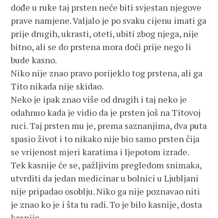
dođe u ruke taj prsten neće biti svjestan njegove
prave namjene. Valjalo je po svaku cijenu imati ga
prije drugih, ukrasti, oteti, ubiti zbog njega, nije
bitno, ali se do prstena mora doći prije nego li
bude kasno.
Niko nije znao pravo porijeklo tog prstena, ali ga
Tito nikada nije skidao.
Neko je ipak znao više od drugih i taj neko je
odahnuo kada je vidio da je prsten još na Titovoj
ruci. Taj prsten mu je, prema saznanjima, dva puta
spasio život i to nikako nije bio samo prsten čija
se vrijenost mjeri karatima i ljepotom izrade.
Tek kasnije će se, pažljivim pregledom snimaka,
utvrditi da jedan medicinar u bolnici u Ljubljani
nije pripadao osoblju. Niko ga nije poznavao niti
je znao ko je i šta tu radi. To je bilo kasnije, dosta
kasnije.