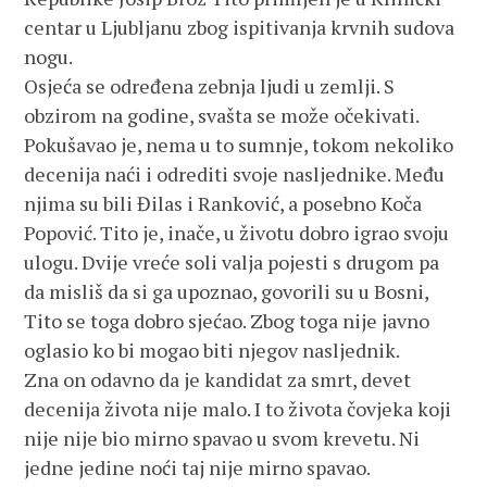
centar u Ljubljanu zbog ispitivanja krvnih sudova
nogu.
Osjeća se određena zebnja ljudi u zemlji. S
obzirom na godine, svašta se može očekivati.
Pokušavao je, nema u to sumnje, tokom nekoliko
decenija naći i odrediti svoje nasljednike. Među
njima su bili Đilas i Ranković, a posebno Koča
Popović. Tito je, inače, u životu dobro igrao svoju
ulogu. Dvije vreće soli valja pojesti s drugom pa
da misliš da si ga upoznao, govorili su u Bosni,
Tito se toga dobro sjećao. Zbog toga nije javno
oglasio ko bi mogao biti njegov nasljednik.
Zna on odavno da je kandidat za smrt, devet
decenija života nije malo. I to života čovjeka koji
nije nije bio mirno spavao u svom krevetu. Ni
jedne jedine noći taj nije mirno spavao.