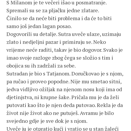
S Milanom je te večeri išao u posmatranje.
Spremali su se za pljačku jedne zlatare.
Činilo se da neće biti problema i da će to biti
samo još jedan lagan posao.
Dogovorili su detalje. Sutra uveče ulaze, uzimaju
zlato i nedjeljni pazar i primiruju se. Neko
vrijeme neće raditi, takav je bio dogovor. Svako je
imao svoje razloge zbog čega se složio s tim i
obojica su ih zadržali za sebe.
Sutradan je bio s Tatjanom. Doručkovao je s njom,
pa ručao i proveo popodne. Nije mu smetao sitni,
jedva vidljivo ožiljak na njenom nosu koji ima od
djetinjstva, ni krupne šake. Pričala mu je da želi
putovati kao što je njen deda putovao. Rekla je da
život nije život ako ne putuješ. Avramu je bilo
svejedno gdje je sve dok je s njom.
Uveče ju je otpratio kući i vratio se u stan žaleći