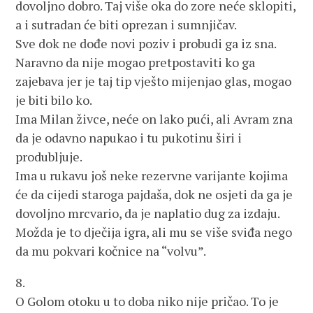
dovoljno dobro. Taj više oka do zore neće sklopiti,
a i sutradan će biti oprezan i sumnjičav.
Sve dok ne dođe novi poziv i probudi ga iz sna.
Naravno da nije mogao pretpostaviti ko ga
zajebava jer je taj tip vješto mijenjao glas, mogao
je biti bilo ko.
Ima Milan živce, neće on lako pući, ali Avram zna
da je odavno napukao i tu pukotinu širi i
produbljuje.
Ima u rukavu još neke rezervne varijante kojima
će da cijedi staroga pajdaša, dok ne osjeti da ga je
dovoljno mrcvario, da je naplatio dug za izdaju.
Možda je to dječija igra, ali mu se više sviđa nego
da mu pokvari kočnice na “volvu”.
8.
O Golom otoku u to doba niko nije pričao. To je