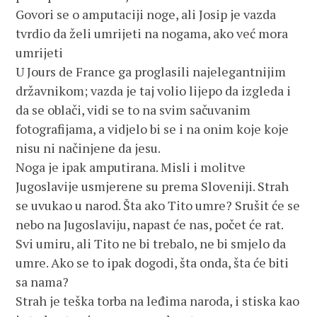
Govori se o amputaciji noge, ali Josip je vazda
tvrdio da želi umrijeti na nogama, ako već mora
umrijeti
U Jours de France ga proglasili najelegantnijim
državnikom; vazda je taj volio lijepo da izgleda i
da se oblači, vidi se to na svim sačuvanim
fotografijama, a vidjelo bi se i na onim koje koje
nisu ni načinjene da jesu.
Noga je ipak amputirana. Misli i molitve
Jugoslavije usmjerene su prema Sloveniji. Strah
se uvukao u narod. Šta ako Tito umre? Srušit će se
nebo na Jugoslaviju, napast će nas, počet će rat.
Svi umiru, ali Tito ne bi trebalo, ne bi smjelo da
umre. Ako se to ipak dogodi, šta onda, šta će biti
sa nama?
Strah je teška torba na leđima naroda, i stiska kao