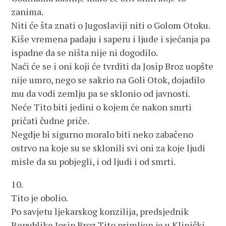
zanima.
Niti će šta znati o Jugoslaviji niti o Golom Otoku.
Kiše vremena padaju i saperu i ljude i sjećanja pa
ispadne da se ništa nije ni dogodilo.
Naći će se i oni koji će tvrditi da Josip Broz uopšte
nije umro, nego se sakrio na Goli Otok, dojadilo
mu da vodi zemlju pa se sklonio od javnosti.
Neće Tito biti jedini o kojem će nakon smrti
pričati čudne priče.
Negdje bi sigurno moralo biti neko zabačeno
ostrvo na koje su se sklonili svi oni za koje ljudi
misle da su pobjegli, i od ljudi i od smrti.
10.
Tito je obolio.
Po savjetu ljekarskog konzilija, predsjednik
Republike Josip Broz Tito primljen je u Klinički