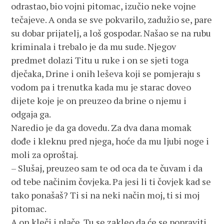
odrastao, bio vojni pitomac, izučio neke vojne
tečajeve. A onda se sve pokvarilo, zadužio se, pare
su dobar prijatelj, a loš gospodar. Našao se na rubu
kriminala i trebalo je da mu sude. Njegov
predmet dolazi Titu u ruke i on se sjeti toga
dječaka, Drine i onih leševa koji se pomjeraju s
vodom pa i trenutka kada mu je starac doveo
dijete koje je on preuzeo da brine o njemu i
odgaja ga.
Naredio je da ga dovedu. Za dva dana momak
dođe i kleknu pred njega, hoće da mu ljubi noge i
moli za oproštaj.
– Slušaj, preuzeo sam te od oca da te čuvam i da
od tebe načinim čovjeka. Pa jesi li ti čovjek kad se
tako ponašaš? Ti si na neki način moj, ti si moj
pitomac.
A on kleči i plače. Tu se zakleo da će se popraviti,