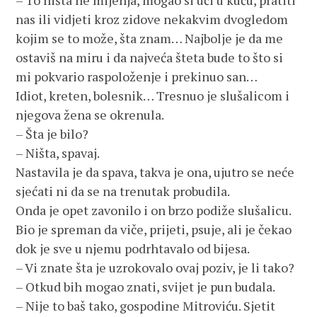
– To ništa ne mijenja, mogao si ući u kuću, pratiti
nas ili vidjeti kroz zidove nekakvim dvogledom
kojim se to može, šta znam… Najbolje je da me
ostaviš na miru i da najveća šteta bude to što si
mi pokvario raspoloženje i prekinuo san…
Idiot, kreten, bolesnik… Tresnuo je slušalicom i
njegova žena se okrenula.
– Šta je bilo?
– Ništa, spavaj.
Nastavila je da spava, takva je ona, ujutro se neće
sjećati ni da se na trenutak probudila.
Onda je opet zavonilo i on brzo podiže slušalicu.
Bio je spreman da viče, prijeti, psuje, ali je čekao
dok je sve u njemu podrhtavalo od bijesa.
– Vi znate šta je uzrokovalo ovaj poziv, je li tako?
– Otkud bih mogao znati, svijet je pun budala.
– Nije to baš tako, gospodine Mitroviću. Sjetit