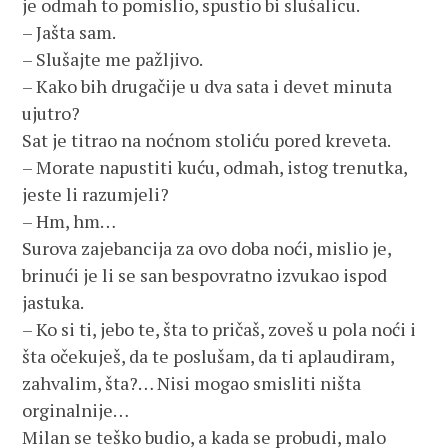
je odmah to pomislio, spustio bi slušalicu.
– Jašta sam.
– Slušajte me pažljivo.
– Kako bih drugačije u dva sata i devet minuta
ujutro?
Sat je titrao na noćnom stoliću pored kreveta.
– Morate napustiti kuću, odmah, istog trenutka,
jeste li razumjeli?
– Hm, hm…
Surova zajebancija za ovo doba noći, mislio je,
brinući je li se san bespovratno izvukao ispod
jastuka.
– Ko si ti, jebo te, šta to pričaš, zoveš u pola noći i
šta očekuješ, da te poslušam, da ti aplaudiram,
zahvalim, šta?… Nisi mogao smisliti ništa
orginalnije…
Milan se teško budio, a kada se probudi, malo