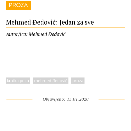
PROZA
 AUTORA
Mehmed Đedović: Jedan za sve
Autor/ica: Mehmed Đedović
kratka prica
mehmed đedović
proza
Objavljeno: 15.01.2020