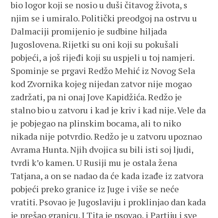
bio logor koji se nosio u duši čitavog života, s
njim se i umiralo. Politički preodgoj na ostrvu u
Dalmaciji promijenio je sudbine hiljada
Jugoslovena. Rijetki su oni koji su pokušali
pobjeći, a još rijeđi koji su uspjeli u toj namjeri.
Spominje se prgavi Redžo Mehić iz Novog Sela
kod Zvornika kojeg nijedan zatvor nije mogao
zadržati, pa ni onaj Jove Kapidžića. Redžo je
stalno bio u zatvoru i kad je kriv i kad nije. Vele da
je pobjegao na plinskim bocama, ali to niko
nikada nije potvrdio. Redžo je u zatvoru upoznao
Avrama Hunta. Njih dvojica su bili isti soj ljudi,
tvrdi k’o kamen. U Rusiji mu je ostala žena
Tatjana, a on se nadao da će kada izađe iz zatvora
pobjeći preko granice iz Juge i više se neće
vratiti. Psovao je Jugoslaviju i proklinjao dan kada
je prešao granicu. I Tita je psovao, i Partiju i sve