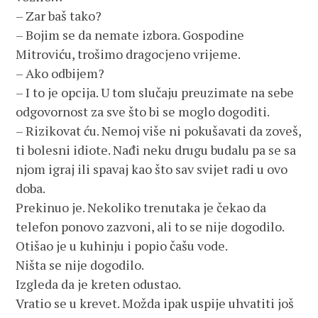
– Zar baš tako?
– Bojim se da nemate izbora. Gospodine
Mitroviću, trošimo dragocjeno vrijeme.
– Ako odbijem?
– I to je opcija. U tom slučaju preuzimate na sebe
odgovornost za sve što bi se moglo dogoditi.
– Rizikovat ću. Nemoj više ni pokušavati da zoveš,
ti bolesni idiote. Nađi neku drugu budalu pa se sa
njom igraj ili spavaj kao što sav svijet radi u ovo
doba.
Prekinuo je. Nekoliko trenutaka je čekao da
telefon ponovo zazvoni, ali to se nije dogodilo.
Otišao je u kuhinju i popio čašu vode.
Ništa se nije dogodilo.
Izgleda da je kreten odustao.
Vratio se u krevet. Možda ipak uspije uhvatiti još