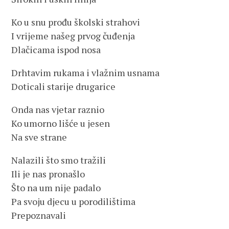
Ko u snu prođu školski strahovi
I vrijeme našeg prvog čuđenja
Dlačicama ispod nosa
Drhtavim rukama i vlažnim usnama
Doticali starije drugarice
Onda nas vjetar raznio
Ko umorno lišće u jesen
Na sve strane
Nalazili što smo tražili
Ili je nas pronašlo
Što na um nije padalo
Pa svoju djecu u porodilištima
Prepoznavali