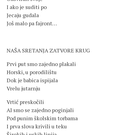
I ako je suditi po
Jecaju gudala
Još malo pa fajront…
NAŠA SRETANJA ZATVORE KRUG
Prvi put smo zajedno plakali
Horski, u porodilištu
Dok je babica ispijala
Vrelu jutarnju
Vrtić preskočili
Al smo se zajedno poginjali
Pod punim školskim torbama
I prva slova krivili u teku
Širokih i uskih linija