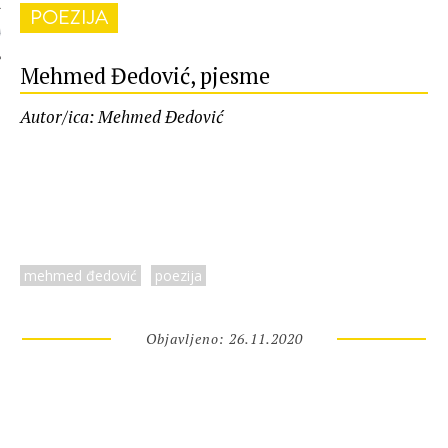
POEZIJA
 AUTORA
Mehmed Đedović, pjesme
Autor/ica: Mehmed Đedović
mehmed đedović
poezija
Objavljeno: 26.11.2020