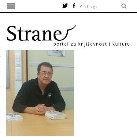
portal za književnost i kulturu
TIKA
ORI
T
SUM