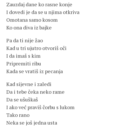
Zauzdaj dane ko rasne konje
I dovedi je da se u njima otkriva
Omotana samo kosom
Ko ona diva iz bajke
Pa da ti nije žao
Kad u tri ujutro otvoriš oči
I da imaš s kim
Pripremiti ribu
Kada se vratiš iz pecanja
Kad sijevne i zaledi
Da i tebe čeka neko rame
Da se ušuškaš
I ako već praviš čorbu s lukom
Tako rano
Neka se još jedna usta