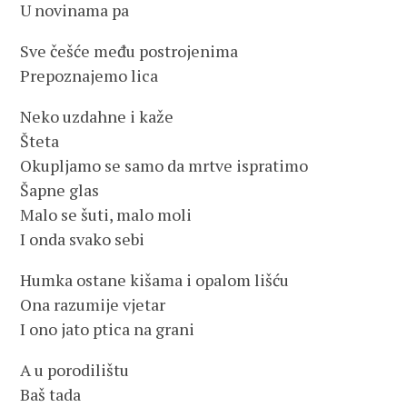
U novinama pa
Sve češće među postrojenima
Prepoznajemo lica
Neko uzdahne i kaže
Šteta
Okupljamo se samo da mrtve ispratimo
Šapne glas
Malo se šuti, malo moli
I onda svako sebi
Humka ostane kišama i opalom lišću
Ona razumije vjetar
I ono jato ptica na grani
A u porodilištu
Baš tada