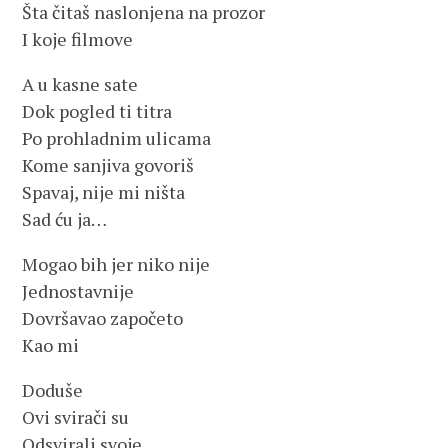
Šta čitaš naslonjena na prozor
I koje filmove
A u kasne sate
Dok pogled ti titra
Po prohladnim ulicama
Kome sanjiva govoriš
Spavaj, nije mi ništa
Sad ću ja…
Mogao bih jer niko nije
Jednostavnije
Dovršavao započeto
Kao mi
Doduše
Ovi svirači su
Odsvirali svoje