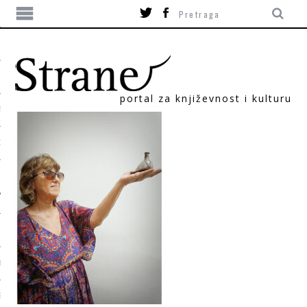
portal za književnost i kulturu
TIKA
ORI
T
SUM