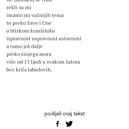
rekli su mi 

imamo mi važnijih tema 

tu preko Save i Une 

u bliskom komšiluku 

ispravnost uspravnost ustavnost 

a tamo još dalje 

preko sinjega mora 

više od 15 ljudi u svakom šatoru 

bez krila labudovih. 

podijeli ovaj tekst