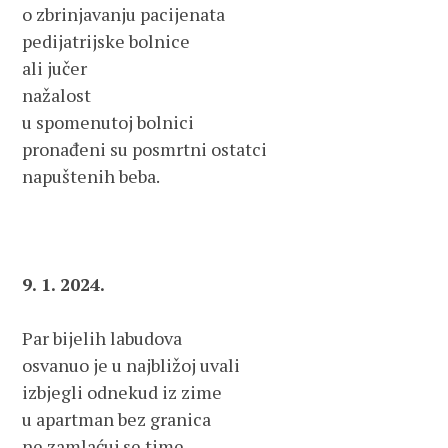
o zbrinjavanju pacijenata 

pedijatrijske bolnice 

ali jučer 

nažalost 

u spomenutoj bolnici 

pronađeni su posmrtni ostatci 

napuštenih beba. 

9. 1. 2024.
Par bijelih labudova 

osvanuo je u najbližoj uvali

izbjegli odnekud iz zime 

u apartman bez granica 

ne zamlaćuj se time 
