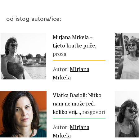
od istog autora/ice:
Mirjana Mrkela –
Ljeto kratke priče,
proza
Autor:
Mirjana
Mrkela
Vlatka Basioli: Nitko
nam ne može reći
koliko vrij...,
razgovori
Autor:
Mirjana
Mrkela