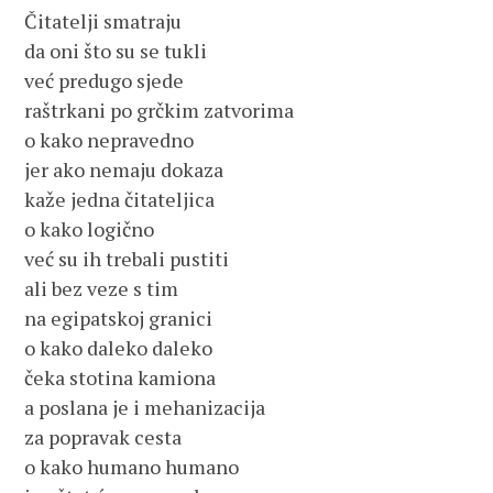
Čitatelji smatraju 

da oni što su se tukli 

već predugo sjede 

raštrkani po grčkim zatvorima 

o kako nepravedno 

jer ako nemaju dokaza 

kaže jedna čitateljica 

o kako logično 

već su ih trebali pustiti 

ali bez veze s tim 

na egipatskoj granici 

o kako daleko daleko 

čeka stotina kamiona 

a poslana je i mehanizacija 

za popravak cesta 

o kako humano humano 
