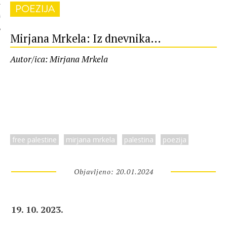
POEZIJA
 AUTORA
Mirjana Mrkela: Iz dnevnika…
Autor/ica: Mirjana Mrkela
free palestine
mirjana mrkela
palestina
poezija
Objavljeno: 20.01.2024
19. 10. 2023.