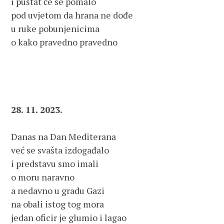
i puštat će se pomalo 

pod uvjetom da hrana ne dođe 

u ruke pobunjenicima 

o kako pravedno pravedno

28. 11. 2023.
Danas na Dan Mediterana 

već se svašta izdogađalo 

i predstavu smo imali 

o moru naravno 

a nedavno u gradu Gazi 

na obali istog tog mora 

jedan oficir je glumio i lagao 
