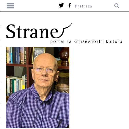
portal za književnost i kulturu
TIKA
ORI
T
SUM