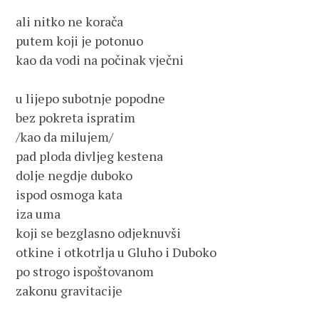
ali nitko ne korača
putem koji je potonuo
kao da vodi na počinak vječni
u lijepo subotnje popodne
bez pokreta ispratim
/kao da milujem/
pad ploda divljeg kestena
dolje negdje duboko
ispod osmoga kata
iza uma
koji se bezglasno odjeknuvši
otkine i otkotrlja u Gluho i Duboko
po strogo ispoštovanom
zakonu gravitacije