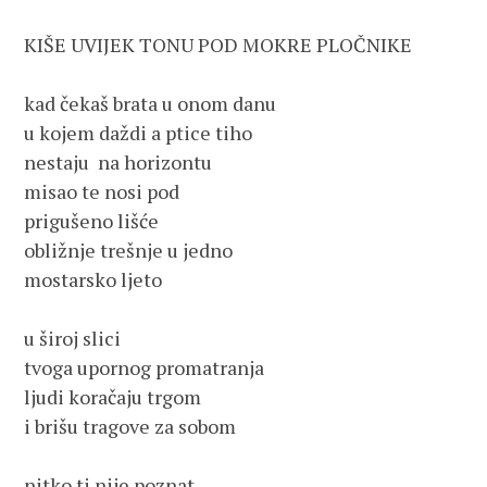
KIŠE UVIJEK TONU POD MOKRE PLOČNIKE 
kad čekaš brata u onom danu
u kojem daždi a ptice tiho
nestaju  na horizontu 
misao te nosi pod
prigušeno lišće
obližnje trešnje u jedno
mostarsko ljeto 
u široj slici
tvoga upornog promatranja
ljudi koračaju trgom
i brišu tragove za sobom
nitko ti nije poznat