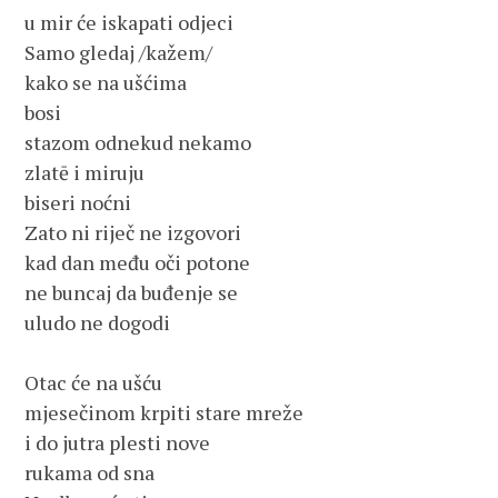
u mir će iskapati odjeci
Samo gledaj /kažem/
kako se na ušćima
bosi
stazom odnekud nekamo
zlatē i miruju
biseri noćni
Zato ni riječ ne izgovori 
kad dan među oči potone
ne buncaj da buđenje se
uludo ne dogodi
Otac će na ušću
mjesečinom krpiti stare mreže
i do jutra plesti nove
rukama od sna