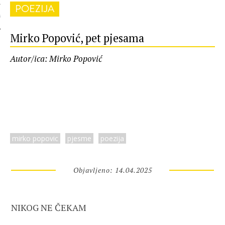
POEZIJA
 AUTORA
Mirko Popović, pet pjesama
Autor/ica: Mirko Popović
mirko popovic
pjesme
poezija
Objavljeno: 14.04.2025
NIKOG NE ČEKAM