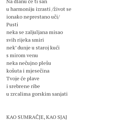
Na dlanu će ti san
u harmoniju izrasti /život se
ionako neprestano uči/
Pusti
neka se zaljuljana misao
svih rijeka smiri
nek’ dunje u staroj kući
s mirom venu
neka nečujno plešu
košuta i mjesečina
Tvoje će plave
i srebrene ribe
u zrcalima gorskim sanjati
KAO SUMRAČJE, KAO SJAJ