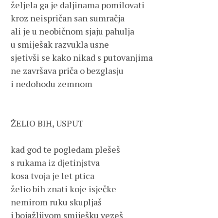
željela ga je daljinama pomilovati
kroz neispričan san sumračja
ali je u neobičnom sjaju pahulja
u smiješak razvukla usne
sjetivši se kako nikad s putovanjima
ne završava priča o bezglasju
i nedohodu zemnom
ŽELIO BIH, USPUT
kad god te pogledam plešeš
s rukama iz djetinjstva
kosa tvoja je let ptica
želio bih znati koje isječke
nemirom ruku skupljaš
i bojažljivom smiješku vezeš