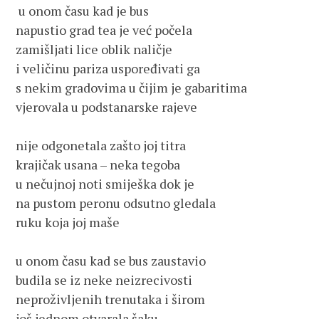
 u onom času kad je bus
napustio grad tea je već počela
zamišljati lice oblik naličje
i veličinu pariza uspoređivati ga
s nekim gradovima u čijim je gabaritima
vjerovala u podstanarske rajeve
nije odgonetala zašto joj titra
krajičak usana – neka tegoba
u nečujnoj noti smiješka dok je
na pustom peronu odsutno gledala
ruku koja joj maše
u onom času kad se bus zaustavio
budila se iz neke neizrecivosti
neproživljenih trenutaka i širom
još jednom otvarala šaku