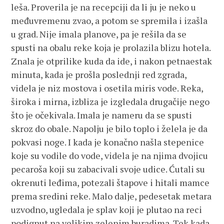
leša. Proverila je na recepciji da li ju je neko u
međuvremenu zvao, a potom se spremila i izašla
u grad. Nije imala planove, pa je rešila da se
spusti na obalu reke koja je prolazila blizu hotela.
Znala je otprilike kuda da ide, i nakon petnaestak
minuta, kada je prošla poslednji red zgrada,
videla je niz mostova i osetila miris vode. Reka,
široka i mirna, izbliza je izgledala drugačije nego
što je očekivala. Imala je nameru da se spusti
skroz do obale. Napolju je bilo toplo i želela je da
pokvasi noge. I kada je konačno našla stepenice
koje su vodile do vode, videla je na njima dvojicu
pecaroša koji su zabacivali svoje udice. Ćutali su
okrenuti leđima, potezali štapove i hitali mamce
prema sredini reke. Malo dalje, pedesetak metara
uzvodno, ugledala je splav koji je plutao na reci
podignut na velikim zelenim buradima. Tek kada