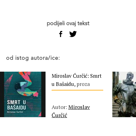
podijeli ovaj tekst
od istog autora/ice:
Miroslav Ćurčić: Smrt
u Bašaidu,
proza
Autor:
Miroslav
Ćurčić