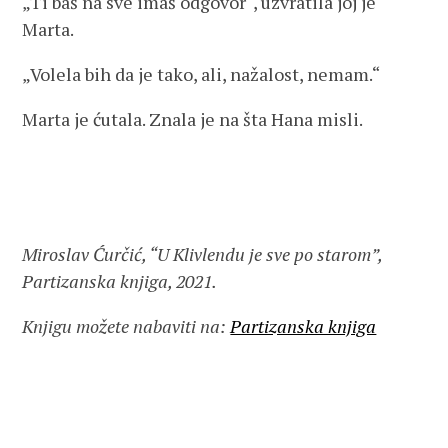
„Ti baš na sve imaš odgovor“, uzvratila joj je
Marta.
„Volela bih da je tako, ali, nažalost, nemam.“
Marta je ćutala. Znala je na šta Hana misli.
Miroslav Ćurčić, “U Klivlendu je sve po starom”,
Partizanska knjiga, 2021.
Knjigu možete nabaviti na:
Partizanska knjiga