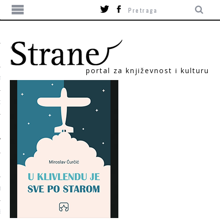
portal za književnost i kulturu
TIKA
ORI
T
SUM