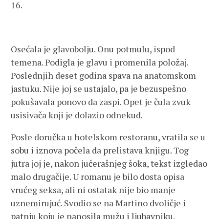
16.
Osećala je glavobolju. Onu potmulu, ispod
temena. Podigla je glavu i promenila položaj.
Poslednjih deset godina spava na anatomskom
jastuku. Nije joj se ustajalo, pa je bezuspešno
pokušavala ponovo da zaspi. Opet je čula zvuk
usisivača koji je dolazio odnekud.
Posle doručka u hotelskom restoranu, vratila se u
sobu i iznova počela da prelistava knjigu. Tog
jutra joj je, nakon jučerašnjeg šoka, tekst izgledao
malo drugačije. U romanu je bilo dosta opisa
vrućeg seksa, ali ni ostatak nije bio manje
uznemirujuć. Svodio se na Martino dvoličje i
patnju koju je nanosila mužu i ljubavniku.