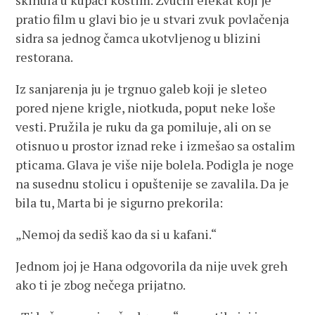
skinula u kupaći kostim. Zvučni efekat koji je
pratio film u glavi bio je u stvari zvuk povlačenja
sidra sa jednog čamca ukotvljenog u blizini
restorana.
Iz sanjarenja ju je trgnuo galeb koji je sleteo
pored njene krigle, niotkuda, poput neke loše
vesti. Pružila je ruku da ga pomiluje, ali on se
otisnuo u prostor iznad reke i izmešao sa ostalim
pticama. Glava je više nije bolela. Podigla je noge
na susednu stolicu i opuštenije se zavalila. Da je
bila tu, Marta bi je sigurno prekorila:
„Nemoj da sediš kao da si u kafani.“
Jednom joj je Hana odgovorila da nije uvek greh
ako ti je zbog nečega prijatno.