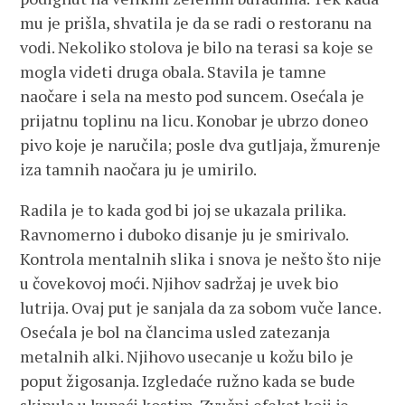
mu je prišla, shvatila je da se radi o restoranu na
vodi. Nekoliko stolova je bilo na terasi sa koje se
mogla videti druga obala. Stavila je tamne
naočare i sela na mesto pod suncem. Osećala je
prijatnu toplinu na licu. Konobar je ubrzo doneo
pivo koje je naručila; posle dva gutljaja, žmurenje
iza tamnih naočara ju je umirilo.
Radila je to kada god bi joj se ukazala prilika.
Ravnomerno i duboko disanje ju je smirivalo.
Kontrola mentalnih slika i snova je nešto što nije
u čovekovoj moći. Njihov sadržaj je uvek bio
lutrija. Ovaj put je sanjala da za sobom vuče lance.
Osećala je bol na člancima usled zatezanja
metalnih alki. Njihovo usecanje u kožu bilo je
poput žigosanja. Izgledaće ružno kada se bude