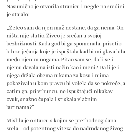
Nasumično je otvorila stranicu i negde na sredini
je stajalo:
„Želeo sam da njen muž nestane, da ga nema. On
ništa nije slutio. Živeo je srećan u svojoj
bezbrižnosti. Kada god bi ga spomenula, prisetio
bih se ječanja koje je ispuštala kad bi mi glava bila
među njenim nogama. Pitao sam se, da li se i
njemu davala na isti način kao i meni? Da li je i
njega držala obema rukama za kosu i njima
pokazivala u kom pravcu bi volela da se pokreće, a
zatim ga, pri vrhuncu, ne ispuštajući nikakav
zvuk, snažno čupala i stiskala vlažnim
butinama?“
Mislila je o starcu s kojim se prethodnog dana
srela – od potentnog viteza do nadrndanog živog