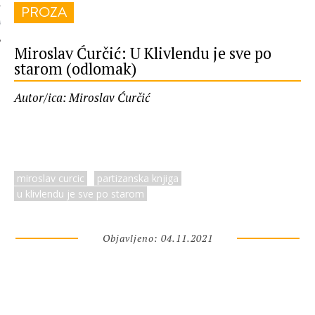
PROZA
 AUTORA
Miroslav Ćurčić: U Klivlendu je sve po
starom (odlomak)
Autor/ica: Miroslav Ćurčić
miroslav curcic
partizanska knjiga
u klivlendu je sve po starom
Objavljeno: 04.11.2021