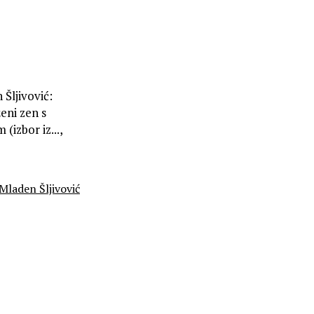
Šljivović:
eni zen s
(izbor iz...,
Mladen Šljivović