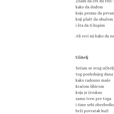
Znam da ćeš mi reći 
kako da dođem
koju pesmu da peva
koji plašt da obučem
i šta da ti kupim
Ali reci mi kako da n
Učitelj
Sećam se svog učitelj
tog poslednjeg dana
kako radosno maše
kraćom šibicom
koju je izvukao
samo tren pre toga
i time sebi obezbedio
brži povratak kući