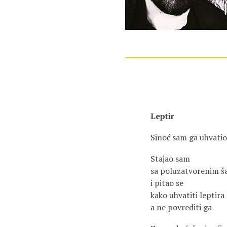
Leptir
Sinoć sam ga uhvatio
Stajao sam
sa poluzatvorenim 
i pitao se
kako uhvatiti leptira
a ne povrediti ga