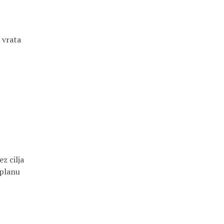
 vrata
z cilja
 planu