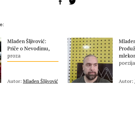
e:
Mladen Šljivović:
Mladen 
Priče o Nevodimu,
Produž
proza
mlekom 
poezija
Autor:
Mladen Šljivović
Autor: