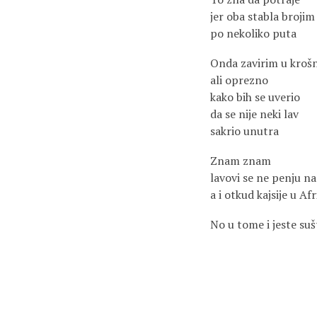
jer oba stabla brojim
po nekoliko puta
Onda zavirim u kroš
ali oprezno
kako bih se uverio
da se nije neki lav
sakrio unutra
Znam znam
lavovi se ne penju na 
a i otkud kajsije u Afr
No u tome i jeste suš