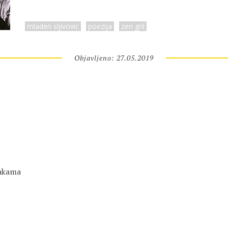
mladen sljivovic
poezija
zen gril
Objavljeno: 27.05.2019
šakama