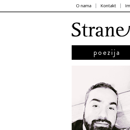
O nama
Kontakt
I
poezija