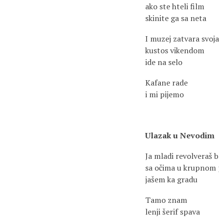
ako ste hteli film
skinite ga sa neta
I muzej zatvara svoja
kustos vikendom
ide na selo
Kafane rade
i mi pijemo
Ulazak u Nevodim
Ja mladi revolveraš be
sa očima u krupnom
jašem ka gradu
Tamo znam
lenji šerif spava