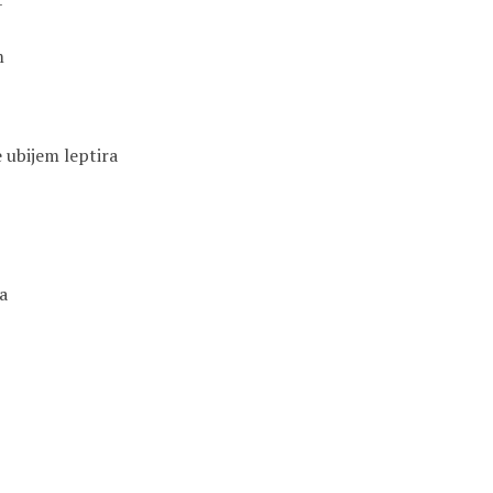
–
m
e ubijem leptira
a