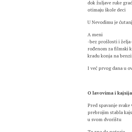
dok žuljave ruke gra
otimaju škole deci
U Nevodimu je ćutan
A meni
-bez prošlosti i želja
rođenom za filmski 
kradu konja na benz
I već prvog dana u o
O lavovima i kajsi
Pred spavanje svake 
prebrojim stabla kajs
u svom dvorištu
To zna da potraje