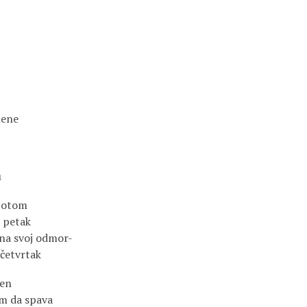
mene
u
ubotom
u petak
 na svoj odmor-
 četvrtak
ren
om da spava