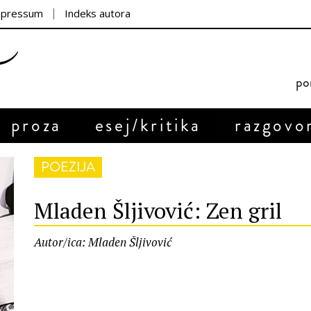
mpressum
Indeks autora
por
proza
esej/kritika
razgovo
POEZIJA
Mladen Šljivović: Zen gril
Autor/ica: Mladen Šljivović