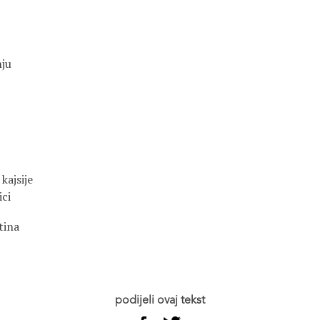
nju
kajsije
ici
tina
podijeli ovaj tekst