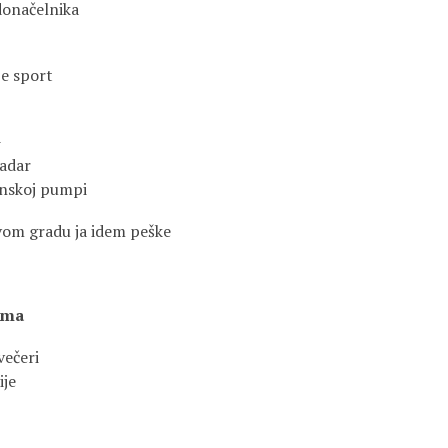
donačelnika
je sport
-
kadar
inskoj pumpi
vom gradu ja idem peške
jama
večeri
ije