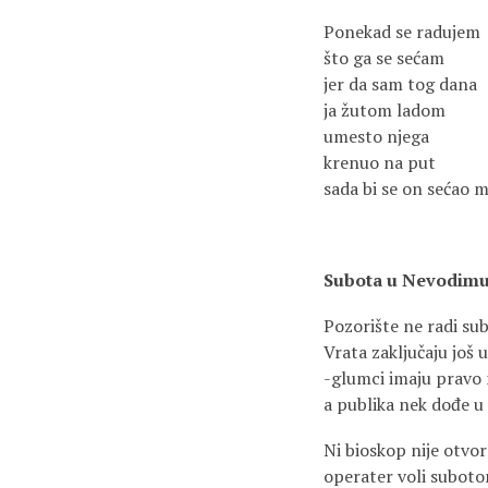
Ponekad se radujem
što ga se sećam
jer da sam tog dana
ja žutom ladom
umesto njega
krenuo na put
sada bi se on sećao 
Subota u Nevodim
Pozorište ne radi s
Vrata zaključaju još 
-glumci imaju pravo
a publika nek dođe u
Ni bioskop nije otvo
operater voli subot