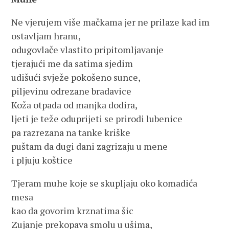
Ne vjerujem više mačkama jer ne prilaze kad im
ostavljam hranu,
odugovlače vlastito pripitomljavanje
tjerajući me da satima sjedim
udišući svježe pokošeno sunce,
piljevinu odrezane bradavice
Koža otpada od manjka dodira,
ljeti je teže oduprijeti se prirodi lubenice
pa razrezana na tanke kriške
puštam da dugi dani zagrizaju u mene
i pljuju koštice
Tjeram muhe koje se skupljaju oko komadića
mesa
kao da govorim krznatima šic
Zujanje prekopava smolu u ušima,