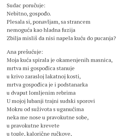
Sudac poručuje:
Nebitno, gospođo.
Plesala si, ponavljam, sa strancem
nemoguća kao hladna fuzija
Zbilja misliš da nisi napela kuću do pucanja?
Ana prešućuje:
Moja kuća spirala je okamenjenih masnica,
mrtva mi gospođica stanuje
u krivo zarasloj lakatnoj kosti,
mrtva gospođica je i podstanarka
u dvaput lomljenim rebrima
U mojoj lubanji trajni sudski sporovi
Mokru od suživota s uganućima
neka me nose u pravokutne sobe,
u pravokutne krevete
u tople, kalorične ručkove,