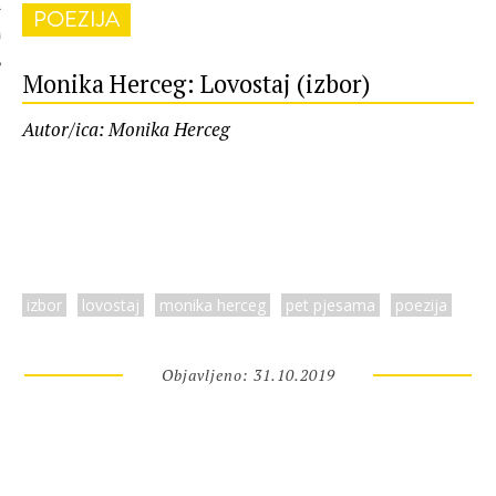
POEZIJA
 AUTORA
Monika Herceg: Lovostaj (izbor)
Autor/ica: Monika Herceg
izbor
lovostaj
monika herceg
pet pjesama
poezija
Objavljeno: 31.10.2019