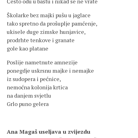
Često odu u baštu i nikad se ne vrate
Školarke bez majki pušu u jaglace
tako spretno da prošuplje pamćenje,
ukisele duge zimske hunjavice,
prodrhte tenkove i granate
gole kao platane
Poslije nametnute amnezije
ponegdje uskrsnu majke i nemajke
iz sudopera i pećnice,
nemoćna kolonija krtica
na danjem svjetlu
Grlo puno gelera
Ana Magaš useljava u zvijezdu