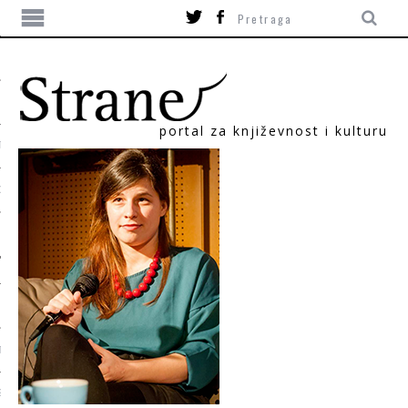
portal za književnost i kulturu
TIKA
ORI
T
SUM