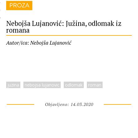
PROZA
 AUTORA
Nebojša Lujanović: Južina, odlomak iz
romana
Autor/ica: Nebojša Lujanović
juzina
nebojsa lujanovic
odlomak
roman
Objavljeno: 14.03.2020