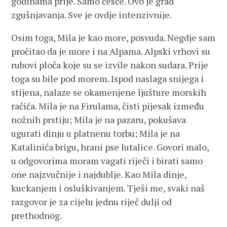
godinama prije. Samo češće. Ovo je grad
zgušnjavanja. Sve je ovdje intenzivnije.
Osim toga, Mila je kao more, posvuda. Negdje sam
pročitao da je more i na Alpama. Alpski vrhovi su
rubovi ploča koje su se izvile nakon sudara. Prije
toga su bile pod morem. Ispod naslaga snijega i
stijena, nalaze se okamenjene ljušture morskih
račića. Mila je na Firulama, čisti pijesak između
nožnih prstiju; Mila je na pazaru, pokušava
ugurati dinju u platnenu torbu; Mila je na
Katalinića brigu, hrani pse lutalice. Govori malo,
u odgovorima moram vagati riječi i birati samo
one najzvučnije i najdublje. Kao Mila dinje,
kuckanjem i osluškivanjem. Tješi me, svaki naš
razgovor je za cijelu jednu riječ dulji od
prethodnog.