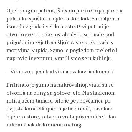
Opet drugim putem, išli smo preko Gripa, pa se u
poluluku spuštali u splet uskih kala zarobljenih
između zgrada i velike ceste. Prvi put mi je
otvorio sve tri sobe; ostale dvije su imale pod
prigušenim svjetlom šljokičaste prekrivače s
motivima Kupida. Samo je pogledom preletio i
napravio inventuru. Vratili smo se u kuhinju.
– Vidi ovo… jesi kad vidija ovakav bankomat?
Pritisnuo je gumb na mikrovalnoj, vrata su se
otvorila na bling za gotovo jelo. Na staklenom
rotirajućem tanjuru bilo je pet novčanica po
dvjesta kuna. Skupio ih je bez riječi, navukao
bijele zastore, zatvorio vrata prizemnice i dao
rukom znak da krenemo natrag.