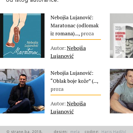
od istog autora/ice:
Nebojša Lujanović:
Maratonac (odlomak
iz romana)...,
proza
Autor:
Nebojša
Lujanović
Nebojša Lujanović:
“Oblak boje kože” (...,
proza
Autor:
Nebojša
Lujanović
strane.ba, 2018.
design:
mela
coding:
Haris Hadžić
©