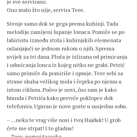
je sve servirano.
Ono malo što nije, servira Tere.
Stenje samo dok se gega prema kuhinji. Tada
melodiju zamijeni lupanje lonaca. Pomiče se po
labirintu između stola i kuhinjskih elemenata
oslanjajući se jednom rukom o njih. Sprema
uvijek za tri dana. Ploča je izlizana od primicanja
i odmicanja lonca iz kojeg nitko ne grabi. Petrić
samo primiče da pomiriše i opsuje. Tere sebi sa
strane skuha velikog mola i čeprka po njemu u
istom ciklusu. Počeo je novi, čuo sam je kako
brunda i Petrića kako prevrće poklopce dok
telefonira. Ugurao je nove goste u susjednu sobu.
– …neka te vrag više nosi i tvoj Hajduk! U grob
ćete me strpat! I to gladnu!
– Tere, nemoj taaaako…