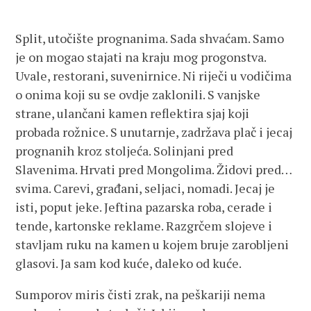
Split, utočište prognanima. Sada shvaćam. Samo
je on mogao stajati na kraju mog progonstva.
Uvale, restorani, suvenirnice. Ni riječi u vodičima
o onima koji su se ovdje zaklonili. S vanjske
strane, ulančani kamen reflektira sjaj koji
probada rožnice. S unutarnje, zadržava plač i jecaj
prognanih kroz stoljeća. Solinjani pred
Slavenima. Hrvati pred Mongolima. Židovi pred…
svima. Carevi, građani, seljaci, nomadi. Jecaj je
isti, poput jeke. Jeftina pazarska roba, cerade i
tende, kartonske reklame. Razgrčem slojeve i
stavljam ruku na kamen u kojem bruje zarobljeni
glasovi. Ja sam kod kuće, daleko od kuće.
Sumporov miris čisti zrak, na peškariji nema