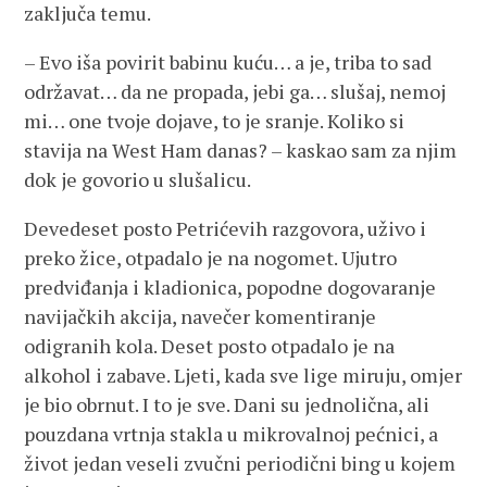
zaključa temu.
– Evo iša povirit babinu kuću… a je, triba to sad
održavat… da ne propada, jebi ga… slušaj, nemoj
mi… one tvoje dojave, to je sranje. Koliko si
stavija na West Ham danas? – kaskao sam za njim
dok je govorio u slušalicu.
Devedeset posto Petrićevih razgovora, uživo i
preko žice, otpadalo je na nogomet. Ujutro
predviđanja i kladionica, popodne dogovaranje
navijačkih akcija, navečer komentiranje
odigranih kola. Deset posto otpadalo je na
alkohol i zabave. Ljeti, kada sve lige miruju, omjer
je bio obrnut. I to je sve. Dani su jednolična, ali
pouzdana vrtnja stakla u mikrovalnoj pećnici, a
život jedan veseli zvučni periodični bing u kojem