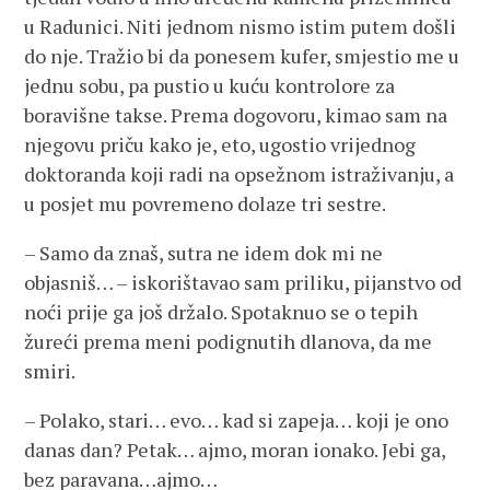
u Radunici. Niti jednom nismo istim putem došli
do nje. Tražio bi da ponesem kufer, smjestio me u
jednu sobu, pa pustio u kuću kontrolore za
boravišne takse. Prema dogovoru, kimao sam na
njegovu priču kako je, eto, ugostio vrijednog
doktoranda koji radi na opsežnom istraživanju, a
u posjet mu povremeno dolaze tri sestre.
– Samo da znaš, sutra ne idem dok mi ne
objasniš… – iskorištavao sam priliku, pijanstvo od
noći prije ga još držalo. Spotaknuo se o tepih
žureći prema meni podignutih dlanova, da me
smiri.
– Polako, stari… evo… kad si zapeja… koji je ono
danas dan? Petak… ajmo, moran ionako. Jebi ga,
bez paravana…ajmo…