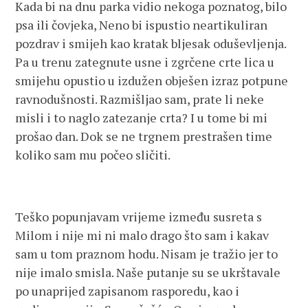
Kada bi na dnu parka vidio nekoga poznatog, bilo
psa ili čovjeka, Neno bi ispustio neartikuliran
pozdrav i smijeh kao kratak bljesak oduševljenja.
Pa u trenu zategnute usne i zgrčene crte lica u
smijehu opustio u izdužen obješen izraz potpune
ravnodušnosti. Razmišljao sam, prate li neke
misli i to naglo zatezanje crta? I u tome bi mi
prošao dan. Dok se ne trgnem prestrašen time
koliko sam mu počeo sličiti.
Teško popunjavam vrijeme između susreta s
Milom i nije mi ni malo drago što sam i kakav
sam u tom praznom hodu. Nisam je tražio jer to
nije imalo smisla. Naše putanje su se ukrštavale
po unaprijed zapisanom rasporedu, kao i