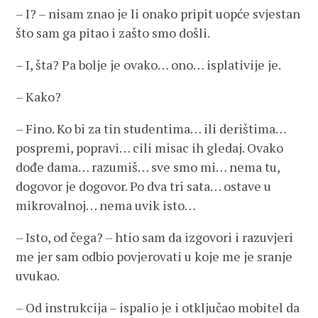
– I? – nisam znao je li onako pripit uopće svjestan
što sam ga pitao i zašto smo došli.
– I, šta? Pa bolje je ovako… ono… isplativije je.
– Kako?
– Fino. Ko bi za tin studentima… ili derištima…
pospremi, popravi… cili misac ih gledaj. Ovako
dođe dama… razumiš… sve smo mi… nema tu,
dogovor je dogovor. Po dva tri sata… ostave u
mikrovalnoj… nema uvik isto…
– Isto, od čega? – htio sam da izgovori i razuvjeri
me jer sam odbio povjerovati u koje me je sranje
uvukao.
– Od instrukcija – ispalio je i otključao mobitel da