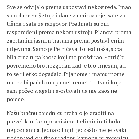
Sve se odvijalo prema uspostavi nekog reda. Imao
sam dane za šetnje i dane za mirovanje, sate za
tišinu i sate za razgovor. Predmeti su bili
raspoređeni prema nekom ustroju. Planovi prema
zacrtanim jasnim trasama prema postavljenim
ciljevima. Samo je Petrićeva, to jest naša, soba
bila crna rupa kaosa koji me proždirao. Petrić bi
povremeno bio nezgodan kad je bio trijezan, ali
to se rijetko događalo. Pijanome i mamurnome
mu ne bi padalo na pamet remetiti stvari koje
sam počeo slagati i svrstavati da me kaos ne
pojede.
Našu bračnu zajednicu trebalo je graditi na
prevelikim kompromisima. I eliminirati brdo
nepoznanica. Jedna od njih je: zašto me je svaki
tjedan vodio u fino uređenu kamenu prizemnicu