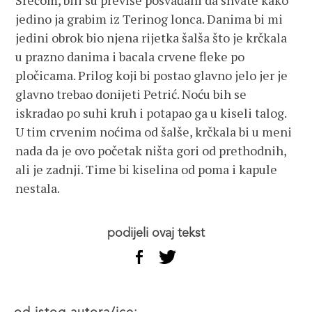
Srećom, bili su previše posvađani da shvate kako
jedino ja grabim iz Terinog lonca. Danima bi mi
jedini obrok bio njena rijetka šalša što je krčkala
u prazno danima i bacala crvene fleke po
pločicama. Prilog koji bi postao glavno jelo jer je
glavno trebao donijeti Petrić. Noću bih se
iskradao po suhi kruh i potapao ga u kiseli talog.
U tim crvenim noćima od šalše, krčkala bi u meni
nada da je ovo početak ništa gori od prethodnih,
ali je zadnji. Time bi kiselina od poma i kapule
nestala.
podijeli ovaj tekst