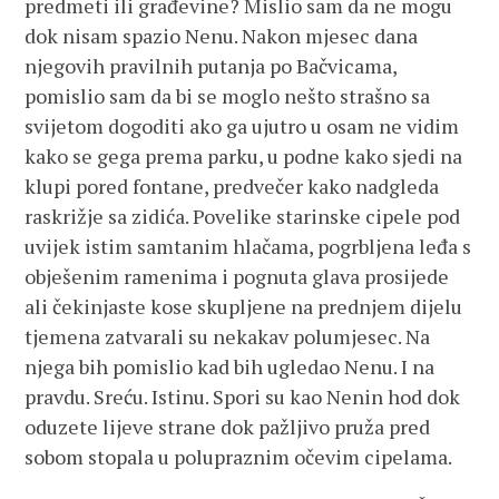
predmeti ili građevine? Mislio sam da ne mogu
dok nisam spazio Nenu. Nakon mjesec dana
njegovih pravilnih putanja po Bačvicama,
pomislio sam da bi se moglo nešto strašno sa
svijetom dogoditi ako ga ujutro u osam ne vidim
kako se gega prema parku, u podne kako sjedi na
klupi pored fontane, predvečer kako nadgleda
raskrižje sa zidića. Povelike starinske cipele pod
uvijek istim samtanim hlačama, pogrbljena leđa s
obješenim ramenima i pognuta glava prosijede
ali čekinjaste kose skupljene na prednjem dijelu
tjemena zatvarali su nekakav polumjesec. Na
njega bih pomislio kad bih ugledao Nenu. I na
pravdu. Sreću. Istinu. Spori su kao Nenin hod dok
oduzete lijeve strane dok pažljivo pruža pred
sobom stopala u polupraznim očevim cipelama.