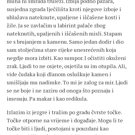
muha ni smrada truleži. Izbija podno pazara,
susjedna zgrada lječilišta kroti njegove izboje i
ublažava nateknute, upaljene i iščašene kosti i
žile. Ja se zavlačim u labirint palače zbog
nateknutih, upaljenih i iščašenih misli. Stapam
se s brujanjem u kamenu. Samo jedan dodir i dio
sam stoljećima stare rijeke unesrećenih koja
negdje mora izbiti. Kao sumpor. I očistiti okuženi
zrak. Ljudi to ne osjete, osjetila su im otupila. Ali,
vide čudaka koji dlanom osluškuje kamen i
smišljaju mu nadimke. To mi je zalog za mir. Ljudi
se ne boje i ne zaziru od onoga što poznaju i
imenuju. Pa makar i kao redikula.
Izlazim iz jezgre i tražim po gradu čvrste točke.
Točke otporne na vrijeme i događaje. Mogu li te
točke biti i ljudi, postojani u pouzdani kao