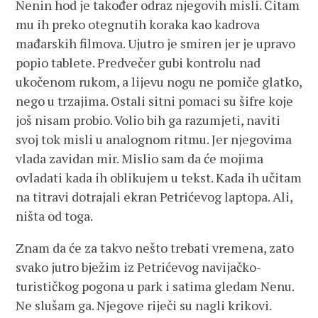
Nenin hod je također odraz njegovih misli. Čitam
mu ih preko otegnutih koraka kao kadrova
mađarskih filmova. Ujutro je smiren jer je upravo
popio tablete. Predvečer gubi kontrolu nad
ukočenom rukom, a lijevu nogu ne pomiče glatko,
nego u trzajima. Ostali sitni pomaci su šifre koje
još nisam probio. Volio bih ga razumjeti, naviti
svoj tok misli u analognom ritmu. Jer njegovima
vlada zavidan mir. Mislio sam da će mojima
ovladati kada ih oblikujem u tekst. Kada ih učitam
na titravi dotrajali ekran Petrićevog laptopa. Ali,
ništa od toga.
Znam da će za takvo nešto trebati vremena, zato
svako jutro bježim iz Petrićevog navijačko-
turističkog pogona u park i satima gledam Nenu.
Ne slušam ga. Njegove riječi su nagli krikovi.