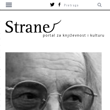
portal za književnost i kulturu
TIKA
ORI
T
SUM