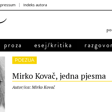
mpressum
Indeks autora
por
proza
esej/kritika
razgovo
POEZIJA
Mirko Kovač, jedna pjesma
Autor/ica: Mirko Kovač