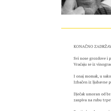
KONAČNO ZADRŽAV
Svi nose grozdove i p
Vraćaju se iz vinograd
I onaj momak, u sakou
Izbačen iz ljubavne po
Dječak umoran od bra
zaspiva na rubu trpez