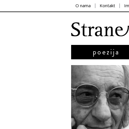
O nama
Kontakt
I
poezija