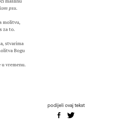
ći maslinu

kom psu.
 molitvu,

 za to.

a, stvarima

olitva Bogu

 u vremenu.

podijeli ovaj tekst