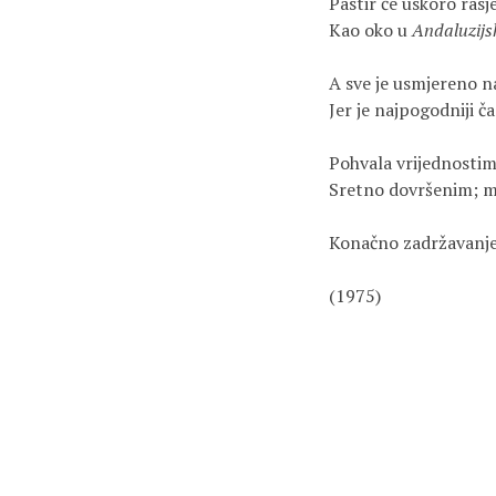
Pastir će uskoro rasje
Kao oko u 
Andaluzijs
A sve je usmjereno na
Jer je najpogodniji čas
Pohvala vrijednostim
Sretno dovršenim; m
Konačno zadržavanje
(1975)
