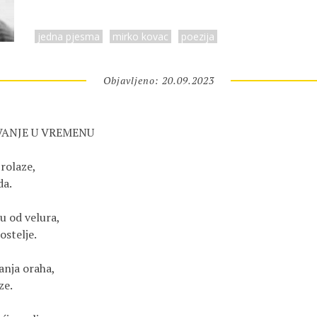
jedna pjesma
mirko kovac
poezija
Objavljeno: 20.09.2023
ANJE U VREMENU

rolaze,

a.

 od velura,

stelje.

nja oraha,

e.
