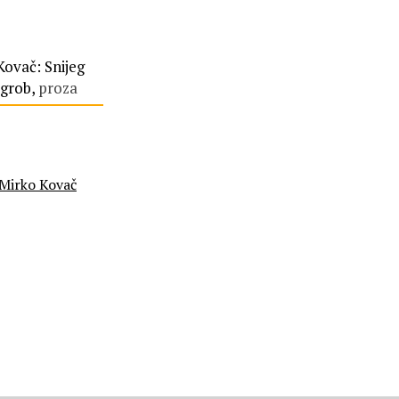
Kovač: Snijeg
 grob,
proza
Mirko Kovač