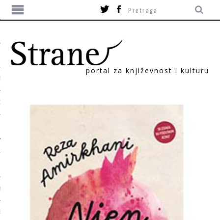
portal za književnost i kulturu
TIKA
ORI
T
SUM