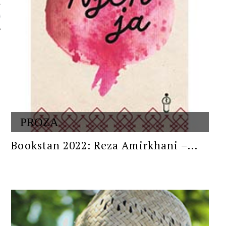
 AUTORA
PROZA
Bookstan 2022: Reza Amirkhani –...