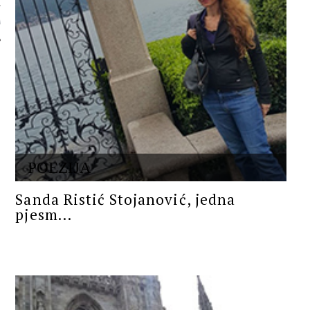
 AUTORA
POEZIJA
Sanda Ristić Stojanović, jedna
pjesm...