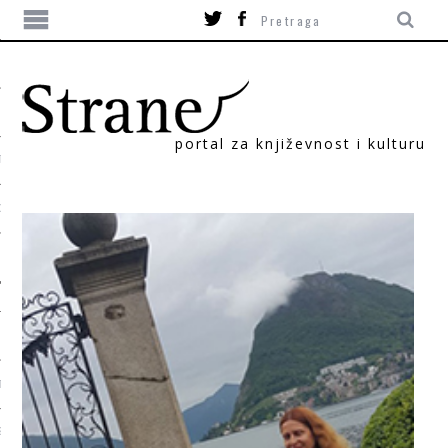
portal za književnost i kulturu
TIKA
ORI
T
SUM