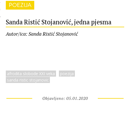
POEZIJA
 AUTORA
Sanda Ristić Stojanović, jedna pjesma
Autor/ica: Sanda Ristić Stojanović
afrodita slobode XXI veka
poezija
sanda ristic stojanovic
Objavljeno: 05.01.2020