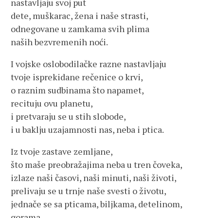
nastavljaju svoj put
dete, muškarac, žena i naše strasti,
odnegovane u zamkama svih plima
naših bezvremenih noći.
I vojske oslobodilačke razne nastavljaju
tvoje isprekidane rečenice o krvi,
o raznim sudbinama što napamet,
recituju ovu planetu,
i pretvaraju se u stih slobode,
i u baklju uzajamnosti nas, neba i ptica.
Iz tvoje zastave zemljane,
što maše preobražajima neba u tren čoveka,
izlaze naši časovi, naši minuti, naši životi,
prelivaju se u trnje naše svesti o životu,
jednače se sa pticama, biljkama, detelinom,
gorama,