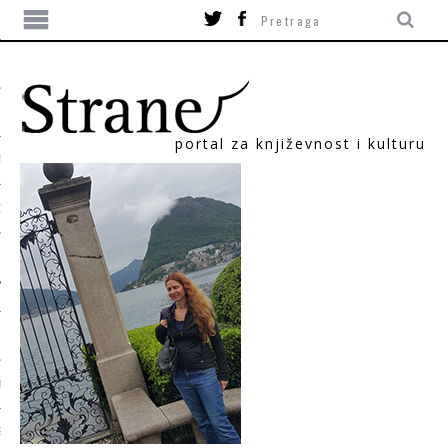
portal za književnost i kulturu
TIKA
ORI
T
SUM