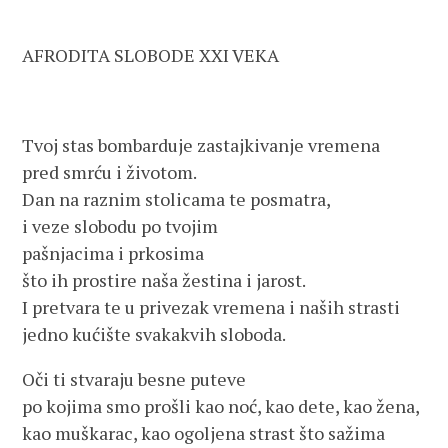
AFRODITA SLOBODE XXI VEKA
Tvoj stas bombarduje zastajkivanje vremena
pred smrću i životom.
Dan na raznim stolicama te posmatra,
i veze slobodu po tvojim
pašnjacima i prkosima
što ih prostire naša žestina i jarost.
I pretvara te u privezak vremena i naših strasti
jedno kućište svakakvih sloboda.
Oči ti stvaraju besne puteve
po kojima smo prošli kao noć, kao dete, kao žena,
kao muškarac, kao ogoljena strast što sažima