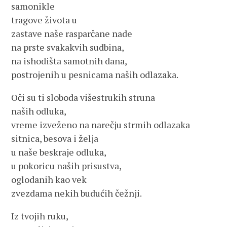
samonikle
tragove života u
zastave naše rasparčane nade
na prste svakakvih sudbina,
na ishodišta samotnih dana,
postrojenih u pesnicama naših odlazaka.
Oči su ti sloboda višestrukih struna
naših odluka,
vreme izveženo na narečju strmih odlazaka
sitnica, besova i želja
u naše beskraje odluka,
u pokoricu naših prisustva,
oglodanih kao vek
zvezdama nekih budućih čežnji.
Iz tvojih ruku,