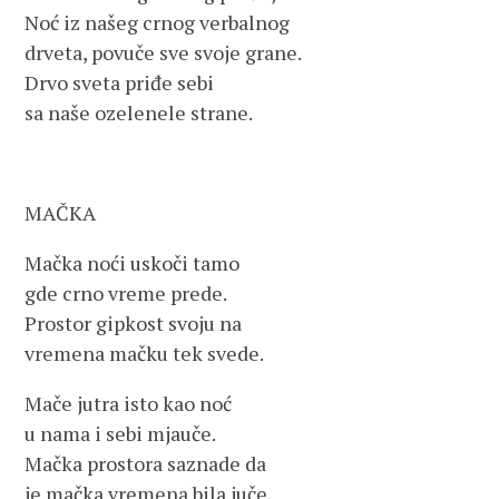
Noć iz našeg crnog verbalnog
drveta, povuče sve svoje grane.
Drvo sveta priđe sebi
sa naše ozelenele strane.
MAČKA
Mačka noći uskoči tamo
gde crno vreme prede.
Prostor gipkost svoju na
vremena mačku tek svede.
Mače jutra isto kao noć
u nama i sebi mjauče.
Mačka prostora saznade da
je mačka vremena bila juče.