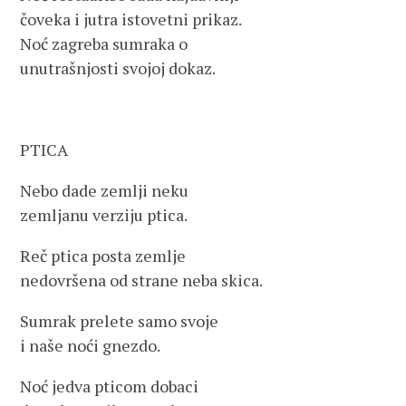
čoveka i jutra istovetni prikaz.
Noć zagreba sumraka o
unutrašnjosti svojoj dokaz.
PTICA
Nebo dade zemlji neku
zemljanu verziju ptica.
Reč ptica posta zemlje
nedovršena od strane neba skica.
Sumrak prelete samo svoje
i naše noći gnezdo.
Noć jedva pticom dobaci