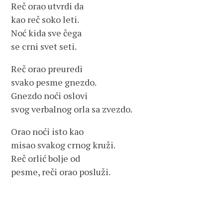
Reč orao utvrdi da
kao reč soko leti.
Noć kida sve čega
se crni svet seti.
Reč orao preuredi
svako pesme gnezdo.
Gnezdo noći oslovi
svog verbalnog orla sa zvezdo.
Orao noći isto kao
misao svakog crnog kruži.
Reč orlić bolje od
pesme, reči orao posluži.