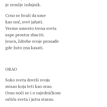
je zemlje izdajnik.
Crno se hvali da ume
kao noć, svet jahati.
Vreme umesto trena sveta
uspe prostor zbaciti.
Jesen, ždrebe svoje pronađe
gde žuto zna kasati.
ORAO
Soko sveta dovrši svoju
misao koja leti kao orao.
Orao noći se i o zajedničkom
orliću sveta i jutra starao.