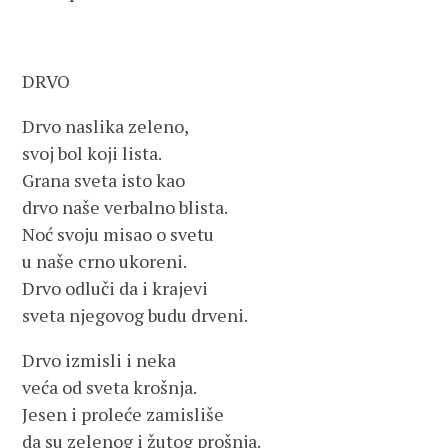
DRVO
Drvo naslika zeleno,
svoj bol koji lista.
Grana sveta isto kao
drvo naše verbalno blista.
Noć svoju misao o svetu
u naše crno ukoreni.
Drvo odluči da i krajevi
sveta njegovog budu drveni.
Drvo izmisli i neka
veća od sveta krošnja.
Jesen i proleće zamisliše
da su zelenog i žutog prošnja.