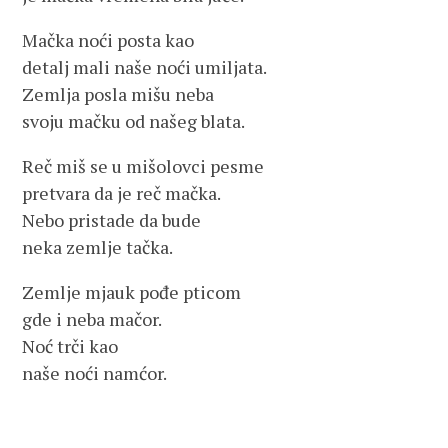
Mačka noći posta kao
detalj mali naše noći umiljata.
Zemlja posla mišu neba
svoju mačku od našeg blata.
Reč miš se u mišolovci pesme
pretvara da je reč mačka.
Nebo pristade da bude
neka zemlje tačka.
Zemlje mjauk pođe pticom
gde i neba mačor.
Noć trči kao
naše noći namćor.