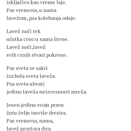
isključivo kao vreme laje.
Pas vremena, u nama
lavežom, psa kolebanja odaje.
Lavež noći tek
ućutka crno u nama štene.
Lavež noći,lavež
svih crnih stvari pokrene.
Pas sveta se sakri
iza bola sveta laveža.
Psa sveta uhvati
jedino laveža neizvesnosti mreža.
Jesen jedinu svoju pravu
žutu želju isuviše dresira.
Pas vremena, nama,
lavež prostora dira.