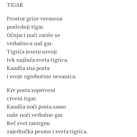
TIGAR
Prostor grize vremena
poslednji tigar.
Očnjaci noći zariše se
verbalno u naš gar.
Tigrića jeseni usvoji
tek najžuća sveta tigrica.
Kandža sna posta
i svoje ogrebotine nesanica.
Krv posta sopstveni
crveni tigar.
Kandža noći posta samo
naše noći verbalne gar.
Reč svet rastrgnu
zajednička pesme i sveta tigrica.