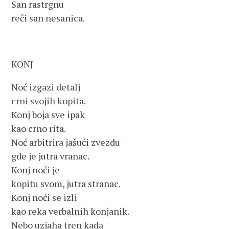
San rastrgnu
reči san nesanica.
KONJ
Noć izgazi detalj
crni svojih kopita.
Konj boja sve ipak
kao crno rita.
Noć arbitrira jašući zvezdu
gde je jutra vranac.
Konj noći je
kopitu svom, jutra stranac.
Konj noći se izli
kao reka verbalnih konjanik.
Nebo uzjaha tren kada