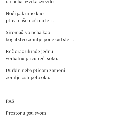
do neba uzvika zvezdo.
Noć ipak ume kao
ptica naše noći da leti.
Siromaštvo neba kao
bogatstvo zemlje ponekad sleti.
Reč orao ukrade jednu
verbalnu pticu reči soko.
Durbin neba pticom zameni
zemlje oslepelo oko.
PAS
Prostor u psu svom