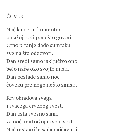
ČOVEK
Noć kao crni komentar
o našoj noći ponešto govori.
Crno pitanje dade sumraku
sve na šta odgovori.
Dan sredi samo isključivo ono
belo naše oko svojih misli.
Dan postade samo noć
čoveku pre nego nešto smisli.
Krv obradova svega
i svačega crvenog svest.
Dan osta svesno samo
za noć unutrašnju svoju vest.
Noć restauriše sada najdavniji