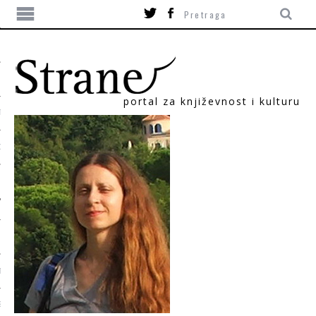
portal za književnost i kulturu
TIKA
ORI
T
SUM