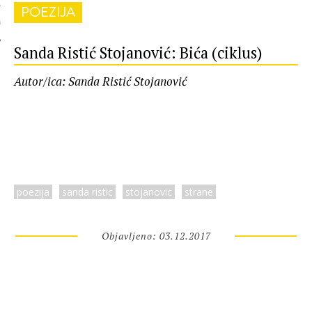
POEZIJA
 AUTORA
Sanda Ristić Stojanović: Bića (ciklus)
Autor/ica: Sanda Ristić Stojanović
poezija
sanda ristic
stojanovic
strane
Objavljeno: 03.12.2017