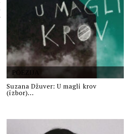
 AUTORA
POEZIJA
Suzana Džuver: U magli krov
(izbor)...