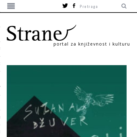
portal za književnost i kulturu
TIKA
ORI
T
SUM