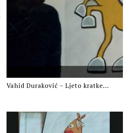
 AUTORA
PROZA
Vahid Duraković – Ljeto kratke...