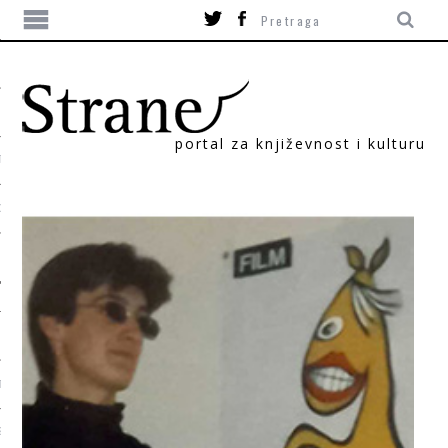
portal za književnost i kulturu
TIKA
ORI
T
SUM