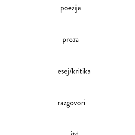
poezija
proza
esej/kritika
razgovori
itd