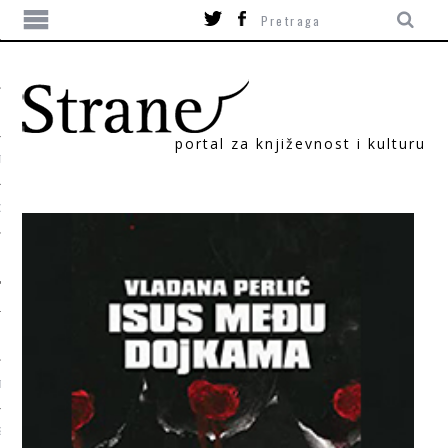
portal za književnost i kulturu
TIKA
ORI
T
SUM