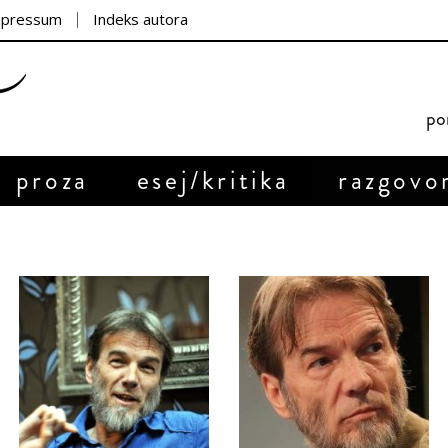
mpressum
Indeks autora
por
proza
esej/kritika
razgovo