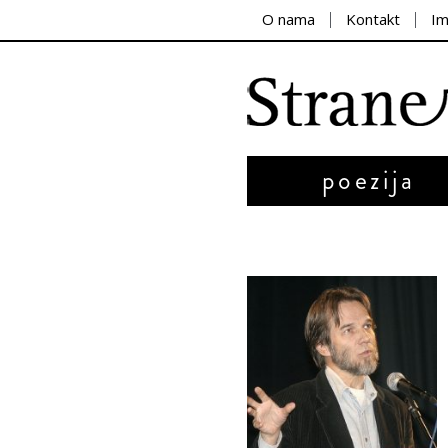
O nama
Kontakt
I
poezija