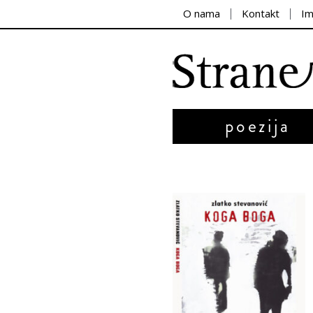
O nama
Kontakt
I
poezija