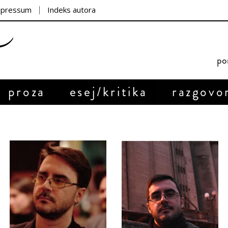
mpressum
Indeks autora
por
proza
esej/kritika
razgovo