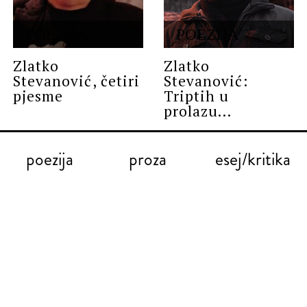
POEZIJA
POEZIJA
Zlatko
Zlatko
Stevanović, četiri
Stevanović:
pjesme
Triptih u
prolazu...
poezija
proza
esej/kritika