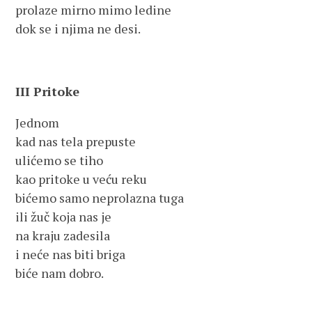
prolaze mirno mimo ledine
dok se i njima ne desi.
III Pritoke
Jednom
kad nas tela prepuste
ulićemo se tiho
kao pritoke u veću reku
bićemo samo neprolazna tuga
ili žuč koja nas je
na kraju zadesila
i neće nas biti briga
biće nam dobro.