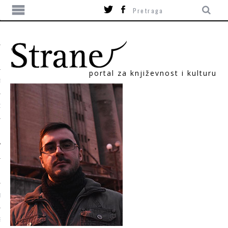
portal za književnost i kulturu
TIKA
ORI
T
SUM