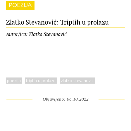
POEZIJA
 AUTORA
Zlatko Stevanović: Triptih u prolazu
Autor/ica: Zlatko Stevanović
poezija
triptih u prolazu
zlatko stevanovic
Objavljeno: 06.10.2022