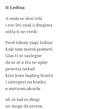
II Ledina
A onda se desi tebi
i sve što znaš o drugima
ništa ti ne vredi.
Pred tobom zjapi ledina
koju sam moraš podneti.
Glas ti se razlegne
da se ni u šta ne upije
prosvira nekad
kroz koru šupljeg hrasta
i zatreperi na kratko
u mutnom akordu
ali ni tad se drugi
ne mogu da osvrnu