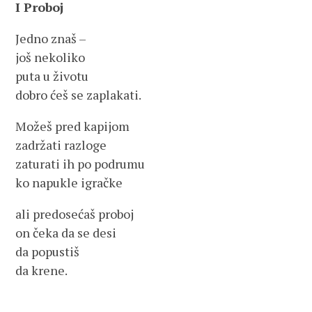
I Proboj
Jedno znaš –
još nekoliko
puta u životu
dobro ćeš se zaplakati.
Možeš pred kapijom
zadržati razloge
zaturati ih po podrumu
ko napukle igračke
ali predosećaš proboj
on čeka da se desi
da popustiš
da krene.