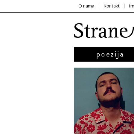
O nama
Kontakt
I
poezija