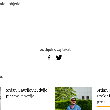
ale pobjede
podijeli ovaj tekst
e:
Srđan Gavrilović, dvije
Srđan G
pjesme,
poezija
Prekidi
proza