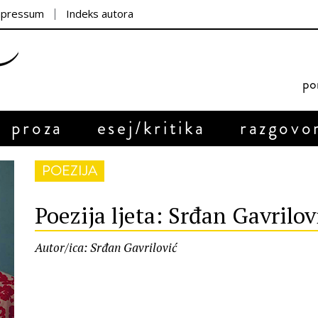
mpressum
Indeks autora
por
proza
esej/kritika
razgovo
POEZIJA
Poezija ljeta: Srđan Gavrilov
Autor/ica: Srđan Gavrilović