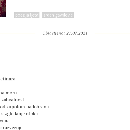
poezija ljeta
srdan gavrilovic
Objavljeno: 21.07.2021
četinara
m na moru
u zahvalnost
 pod kupolom padobrana
 razgledanje otoka
vima
o razvezuje