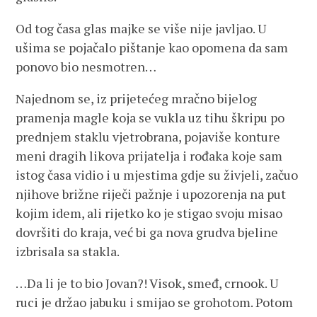
Od tog časa glas majke se više nije javljao. U
ušima se pojačalo pištanje kao opomena da sam
ponovo bio nesmotren…
Najednom se, iz prijetećeg mračno bijelog
pramenja magle koja se vukla uz tihu škripu po
prednjem staklu vjetrobrana, pojaviše konture
meni dragih likova prijatelja i rođaka koje sam
istog časa vidio i u mjestima gdje su živjeli, začuo
njihove brižne riječi pažnje i upozorenja na put
kojim idem, ali rijetko ko je stigao svoju misao
dovršiti do kraja, već bi ga nova grudva bjeline
izbrisala sa stakla.
…Da li je to bio Jovan?! Visok, smeđ, crnook. U
ruci je držao jabuku i smijao se grohotom. Potom