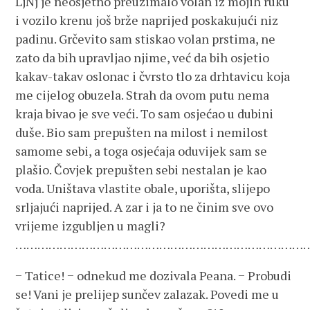
LjNj je neosjetno preuzimalo volan iz mojih ruku
i vozilo krenu još brže naprijed poskakujući niz
padinu. Grčevito sam stiskao volan prstima, ne
zato da bih upravljao njime, već da bih osjetio
kakav-takav oslonac i čvrsto tlo za drhtavicu koja
me cijelog obuzela. Strah da ovom putu nema
kraja bivao je sve veći. To sam osjećao u dubini
duše. Bio sam prepušten na milost i nemilost
samome sebi, a toga osjećaja oduvijek sam se
plašio. Čovjek prepušten sebi nestalan je kao
voda. Uništava vlastite obale, uporišta, slijepo
srljajući naprijed. A zar i ja to ne činim sve ovo
vrijeme izgubljen u magli?
……………………………………………………………………
− Tatice! − odnekud me dozivala Peana. − Probudi
se! Vani je prelijep sunčev zalazak. Povedi me u