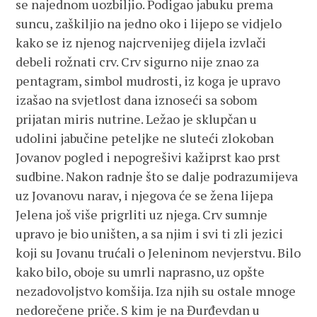
se najednom uozbiljio. Podigao jabuku prema
suncu, zaškiljio na jedno oko i lijepo se vidjelo
kako se iz njenog najcrvenijeg dijela izvlači
debeli rožnati crv. Crv sigurno nije znao za
pentagram, simbol mudrosti, iz koga je upravo
izašao na svjetlost dana iznoseći sa sobom
prijatan miris nutrine. Ležao je sklupčan u
udolini jabučine peteljke ne sluteći zlokoban
Jovanov pogled i nepogrešivi kažiprst kao prst
sudbine. Nakon radnje što se dalje podrazumijeva
uz Jovanovu narav, i njegova će se žena lijepa
Jelena još više prigrliti uz njega. Crv sumnje
upravo je bio uništen, a sa njim i svi ti zli jezici
koji su Jovanu trućali o Jeleninom nevjerstvu. Bilo
kako bilo, oboje su umrli naprasno, uz opšte
nezadovoljstvo komšija. Iza njih su ostale mnoge
nedorečene priče. S kim je na Đurđevdan u