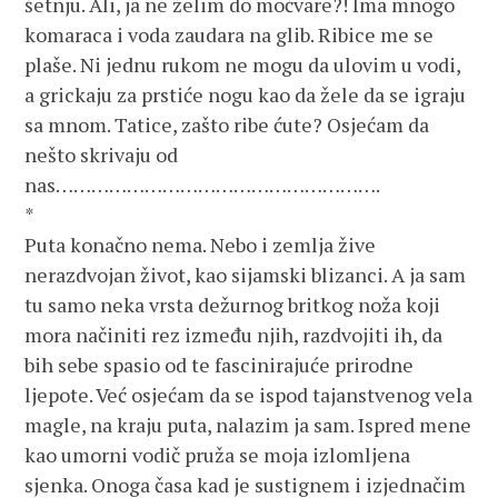
šetnju. Ali, ja ne želim do močvare?! Ima mnogo
komaraca i voda zaudara na glib. Ribice me se
plaše. Ni jednu rukom ne mogu da ulovim u vodi,
a grickaju za prstiće nogu kao da žele da se igraju
sa mnom. Tatice, zašto ribe ćute? Osjećam da
nešto skrivaju od
nas……………………………………………….
*
Puta konačno nema. Nebo i zemlja žive
nerazdvojan život, kao sijamski blizanci. A ja sam
tu samo neka vrsta dežurnog britkog noža koji
mora načiniti rez između njih, razdvojiti ih, da
bih sebe spasio od te fascinirajuće prirodne
ljepote. Već osjećam da se ispod tajanstvenog vela
magle, na kraju puta, nalazim ja sam. Ispred mene
kao umorni vodič pruža se moja izlomljena
sjenka. Onoga časa kad je sustignem i izjednačim