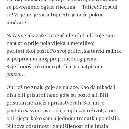
se povremeno oglasi riječima: − Tatice! Probudi
se! Vrijeme je za šetnju. Ali, ja neću pokraj
močvare…
Načas se ukazaše lica začuđenih ljudi koje sam
napustio prije pola vijeka u memljivoj
periferijskoj pošti. Po svoj prilici, šalterski radnik
je po prijemu mog preporučenog pisma
Svjetlonoši, okrenuo pločicu sa natpisom:
pauza
…
Oni još ne znaju gdje se nalaze. Kao da nikada i
nisu bili prisutni tamo gdje su postojali. Biti
prisutan ne znači i prisustvovati. Sad mi je
postalo sasvim jasno da je njih živio život, a ne
oni njega, kako sam u jednom trenutku pomislio.
Njihova odsutnost i zamišljenost nije imala