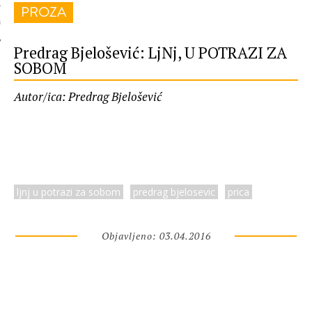
PROZA
 AUTORA
Predrag Bjelošević: LjNj, U POTRAZI ZA
SOBOM
Autor/ica: Predrag Bjelošević
ljnj u potrazi za sobom
predrag bjelosevic
prica
Objavljeno: 03.04.2016