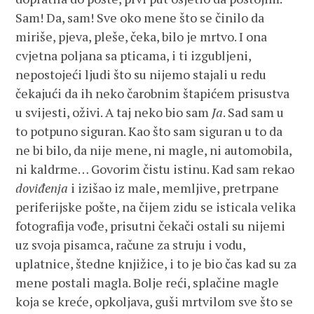
Sam! Da, sam! Sve oko mene što se činilo da
miriše, pjeva, pleše, čeka, bilo je mrtvo. I ona
cvjetna poljana sa pticama, i ti izgubljeni,
nepostojeći ljudi što su nijemo stajali u redu
čekajući da ih neko čarobnim štapićem prisustva
u svijesti, oživi. A taj neko bio sam
Ja
. Sad sam u
to potpuno siguran. Kao što sam siguran u to da
ne bi bilo, da nije mene, ni magle, ni automobila,
ni kaldrme… Govorim čistu istinu. Kad sam rekao
doviđenja
i izišao iz male, memljive, pretrpane
periferijske pošte, na čijem zidu se isticala velika
fotografija vođe, prisutni čekači ostali su nijemi
uz svoja pisamca, račune za struju i vodu,
uplatnice, štedne knjižice, i to je bio čas kad su za
mene postali magla. Bolje reći, splačine magle
koja se kreće, opkoljava, guši mrtvilom sve što se