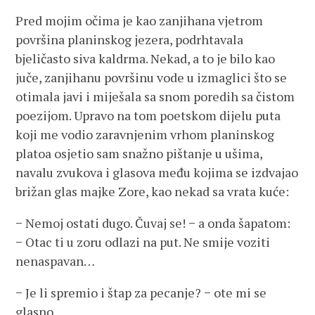
Pred mojim očima je kao zanjihana vjetrom
površina planinskog jezera, podrhtavala
bjeličasto siva kaldrma. Nekad, a to je bilo kao
juče, zanjihanu površinu vode u izmaglici što se
otimala javi i miješala sa snom poredih sa čistom
poezijom. Upravo na tom poetskom dijelu puta
koji me vodio zaravnjenim vrhom planinskog
platoa osjetio sam snažno pištanje u ušima,
navalu zvukova i glasova među kojima se izdvajao
brižan glas majke Zore, kao nekad sa vrata kuće:
− Nemoj ostati dugo. Čuvaj se! − a onda šapatom:
− Otac ti u zoru odlazi na put. Ne smije voziti
nenaspavan…
− Je li spremio i štap za pecanje? − ote mi se
glasno.