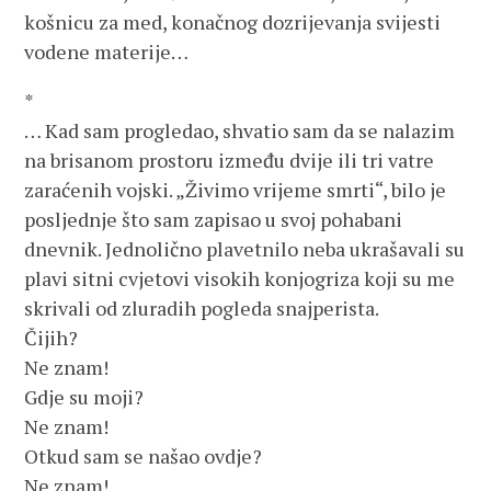
košnicu za med, konačnog dozrijevanja svijesti
vodene materije…
*
… Kad sam progledao, shvatio sam da se nalazim
na brisanom prostoru između dvije ili tri vatre
zaraćenih vojski. „Živimo vrijeme smrti“, bilo je
posljednje što sam zapisao u svoj pohabani
dnevnik. Jednolično plavetnilo neba ukrašavali su
plavi sitni cvjetovi visokih konjogriza koji su me
skrivali od zluradih pogleda snajperista.
Čijih?
Ne znam!
Gdje su moji?
Ne znam!
Otkud sam se našao ovdje?
Ne znam!