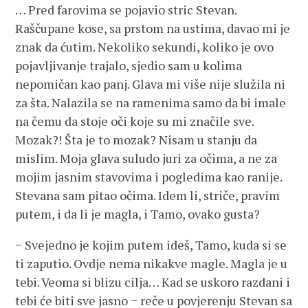
… Pred farovima se pojavio stric Stevan.
Raščupane kose, sa prstom na ustima, davao mi je
znak da ćutim. Nekoliko sekundi, koliko je ovo
pojavljivanje trajalo, sjedio sam u kolima
nepomičan kao panj. Glava mi više nije služila ni
za šta. Nalazila se na ramenima samo da bi imale
na čemu da stoje oči koje su mi značile sve.
Mozak?! Šta je to mozak? Nisam u stanju da
mislim. Moja glava suludo juri za očima, a ne za
mojim jasnim stavovima i pogledima kao ranije.
Stevana sam pitao očima. Idem li, striče, pravim
putem, i da li je magla, i Tamo, ovako gusta?
− Svejedno je kojim putem ideš, Tamo, kuda si se
ti zaputio. Ovdje nema nikakve magle. Magla je u
tebi. Veoma si blizu cilja… Kad se uskoro razdani i
tebi će biti sve jasno − reče u povjerenju Stevan sa