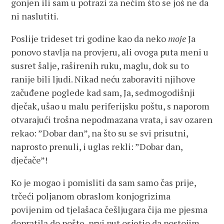
gonjen ili sam u potrazi za nečim što se još ne da
ni naslutiti.
Poslije trideset tri godine kao da neko
moje
Ja
ponovo stavlja na provjeru, ali ovoga puta meni u
susret šalje, raširenih ruku, maglu, dok su to
ranije bili ljudi. Nikad neću zaboraviti njihove
začuđene poglede kad sam, Ja, sedmogodišnji
dječak, ušao u malu periferijsku poštu, s naporom
otvarajući trošna nepodmazana vrata, i sav ozaren
rekao: ”Dobar dan”, na što su se svi prisutni,
naprosto prenuli, i uglas rekli: ”Dobar dan,
dječače”!
Ko je mogao i pomisliti da sam samo čas prije,
trčeći poljanom obraslom konjogrizima
povijenim od tjelašaca češljugara čija me pjesma
dopratila do pošte, prvi put osjetio da postojim.