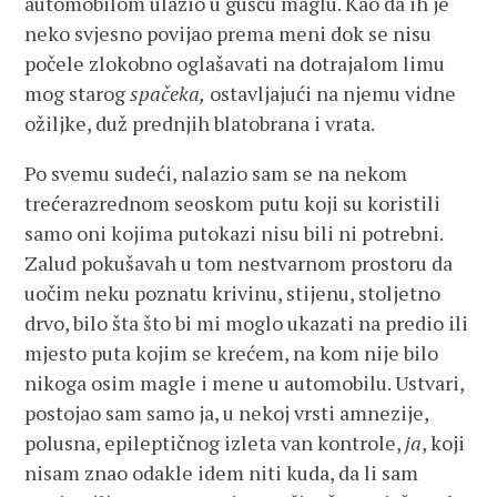
automobilom ulazio u gušću maglu. Kao da ih je
neko svjesno povijao prema meni dok se nisu
počele zlokobno oglašavati na dotrajalom limu
mog starog
spačeka,
ostavljajući na njemu vidne
ožiljke, duž prednjih blatobrana i vrata.
Po svemu sudeći, nalazio sam se na nekom
trećerazrednom seoskom putu koji su koristili
samo oni kojima putokazi nisu bili ni potrebni.
Zalud pokušavah u tom nestvarnom prostoru da
uočim neku poznatu krivinu, stijenu, stoljetno
drvo, bilo šta što bi mi moglo ukazati na predio ili
mjesto puta kojim se krećem, na kom nije bilo
nikoga osim magle i mene u automobilu. Ustvari,
postojao sam samo ja, u nekoj vrsti amnezije,
polusna, epileptičnog izleta van kontrole,
ja
, koji
nisam znao odakle idem niti kuda, da li sam