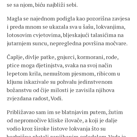
se sa njom, biću najbliži sebi.
Magla se najednom podigla kao pozorišna zavjesa
i preda mnom se ukazala sva u šašu, lokvanjima,
lotosovim cvjetovima, bljeskajući talasićima na
jutarnjem suncu, nepregledna površina močvare.
Čaplje, divlje patke, gnjurci, kormorani, rode,
ptice moga djetinjstva, svaka na svoj način
lepetom krila, nemuštom pjesmom, ribicom u
kljunu iskazivale su pohvalu jedinstvenom
božanstvu od čije milosti je zavisila njihova
zvjezdana radost, Vodi.
Približavao sam im se blatnjavim putem, žutim
od nepromočive kliske ilovače, a koji je dalje
vodio kroz široke listove lokvanja što su
bezbrižno plutali zanjihanim ogledalom. Voda je