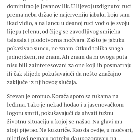
dominirao je Jovanov lik. U lijevoj uzdignutoj ruci
prema nebu držao je najcrveniju jabuku koju sam
ikad vidio, a na lancu u desnoj ruci vodio je svoju
lijepu Jelenu, od čijeg se zavodljivog smijeha
talasala i plodotvorna močvara. Zašto je jabuku
pokazivao suncu, ne znam. Otkud tolika snaga
jednoj ženi, ne znam. Ali znam da ni ovoga puta
nisu bili zainteresovani za one koji ih posmatraju
ili čak slijede pokušavajući da nešto značajno
zaključe iz njihovog slučaja.
Stevan je oronuo. Korača sporo sa rukama na
leđima. Tako je nekad hodao i u jasenovačkom
logoru smrti, pokušavajući da shvati tužnu
životnu situaciju u kojoj se našao. Na glavi mu
stoji pijetao. Ne kukuriče. Kao da ovdje, u močvari,
pijetlovi nemaju potrebu da upozoravaju na