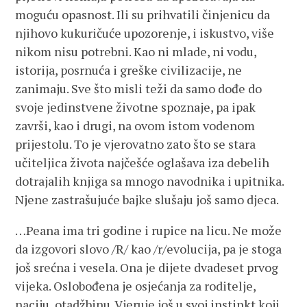
moguću opasnost. Ili su prihvatili činjenicu da
njihovo kukuričuće upozorenje, i iskustvo, više
nikom nisu potrebni. Kao ni mlade, ni vodu,
istorija, posrnuća i greške civilizacije, ne
zanimaju. Sve što misli teži da samo dođe do
svoje jedinstvene životne spoznaje, pa ipak
završi, kao i drugi, na ovom istom vodenom
prijestolu. To je vjerovatno zato što se stara
učiteljica života najčešće oglašava iza debelih
dotrajalih knjiga sa mnogo navodnika i upitnika.
Njene zastrašujuće bajke slušaju još samo djeca.
…Peana ima tri godine i rupice na licu. Ne može
da izgovori slovo /R/ kao /r/evolucija, pa je stoga
još srećna i vesela. Ona je dijete dvadeset prvog
vijeka. Oslobođena je osjećanja za roditelje,
naciju, otadžbinu. Vjeruje još u svoj instinkt koji