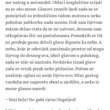
me natrag u automobil. Oblaci magluštine svijali
su se oko mene. Glasovi znanih ljudi sada su se
pomiješali sa jednoličnim radom motora u neku
pobožnu jadikovku nada mnom. Dok sam lijevom
rukom držao vrata da se ne zatvore, desnom sam
otkopčavao šlic na pantalonama. Pomokrih se tik
uz prednju gumu držeći glavu dignutu ka nebu. A
nebo, koje je oduvijek zauzimalo prostor od moga
lijevog do desnog uva, idući glavom u polukrug,
sada se nije ni naziralo. Nedaleko iznad glave
začu se rezak pisak neke ptičurine. Potom se
snažnije oglasi uz moje lijevo uvo. Mlaz gustog
vazduha me naprosto obori u sjedište, a neko iz
mene glasno naredi:
− Vozi brže! Ne gubi vjeru! Naprijed!