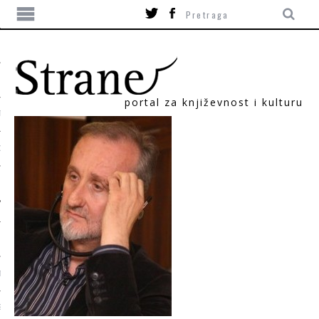
portal za književnost i kulturu
TIKA
ORI
T
SUM