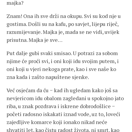
majka?
Znam! Ona ih sve drži na okupu. Svi su kod nje u
gostima. Došli su na kafu, po savjet, lijepu riječ,
razumijevanje. Majka je, mada se ne vidi, uvijek
prisutna. Majka je sve…
Put dalje gubi svaki smisao. U potrazi za sobom
njime će proći svi, i oni koji idu svojim putem, i
oni koji u vjeri nekoga prate, kao i sve naše ko
zna kada i zašto napuštene sjenke.
Već osjećam da ću − kad ih ugledam kako još sa
nevjericom idu obalom zagledani u spokojno jato
riba, u znak pozdrava i iskrene dobrodošlice −
početi radosno iskakati iznad vode, uz to, loveći
zajedljive komarce koji ionako nikad neće
shvatiti let, kao čistu radost života, ni smrt, kao