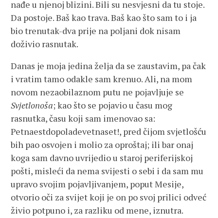
nađe u njenoj blizini. Bili su nesvjesni da tu stoje.
Da postoje. Baš kao trava. Baš kao što sam to i ja
bio trenutak-dva prije na poljani dok nisam
doživio rasnutak.
Danas je moja jedina želja da se zaustavim, pa čak
i vratim tamo odakle sam krenuo. Ali, na mom
novom nezaobilaznom putu ne pojavljuje se
Svjetlonoša
; kao što se pojavio u času mog
rasnutka, času koji sam imenovao sa:
Petnaestdopoladevetnaset!, pred čijom svjetlošću
bih pao osvojen i molio za oproštaj; ili bar onaj
koga sam davno uvrijedio u staroj periferijskoj
pošti, misleći da nema svijesti o sebi i da sam mu
upravo svojim pojavljivanjem, poput Mesije,
otvorio oči za svijet koji je on po svoj prilici odveć
živio potpuno i, za razliku od mene, iznutra.