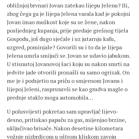
obližnjoj brvnari Jovan zatekao lijepu Jelenu? Ili,
zbog čega ga je lijepa Jelena varala kad je pokojni
Jovan imao muškost koje su se žene, nakon
posljednjeg kupanja, prije predaje grešnog tijela
Gospodu, još dugo sjećale i uz jutarnju kafu,
uzgred, pominjale? Govorili su i to da je lijepa
Jelena umrla smijući se. Jovan se udavio jabukom.
U stisnutoj Jovanovoj šaci koju su nakon smrti na
jedvite jade otvorili pronašli su samo ogrizak. On
me je i podsjetio na priču o smjernom Jovanu i
lijepoj Jeleni, rasprsnuvši se kao grudva magle o
prednje staklo moga automobila…
U polusvijesti pokretao sam upravljač lijevo-
desno, pritiskao papuču za gas, mijenjao brzine,
uključivao brisače. Nakon desetine kilometara
vožnje nizbrdicom u oštrom kliskom zavoju