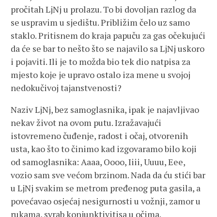
pročitah LjNj u prolazu. To bi dovoljan razlog da
se uspravim u sjedištu. Približim čelo uz samo
staklo. Pritisnem do kraja papuču za gas očekujući
da će se bar to nešto što se najavilo sa LjNj uskoro
i pojaviti. Ili je to možda bio tek dio natpisa za
mjesto koje je upravo ostalo iza mene u svojoj
nedokučivoj tajanstvenosti?
Naziv LjNj, bez samoglasnika, ipak je najavljivao
nekav život na ovom putu. Izražavajući
istovremeno čuđenje, radost i očaj, otvorenih
usta, kao što to činimo kad izgovaramo bilo koji
od samoglasnika: Aaaa, Oooo, Iiii, Uuuu, Eee,
vozio sam sve većom brzinom. Nada da ću stići bar
u LjNj svakim se metrom pređenog puta gasila, a
povećavao osjećaj nesigurnosti u vožnji, zamor u
rukama, svrab konjunktivitisa u očima.