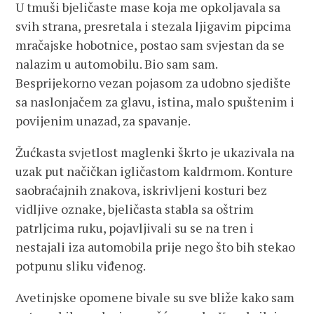
U tmuši bjeličaste mase koja me opkoljavala sa
svih strana, presretala i stezala ljigavim pipcima
mračajske hobotnice, postao sam svjestan da se
nalazim u automobilu. Bio sam sam.
Besprijekorno vezan pojasom za udobno sjedište
sa naslonjačem za glavu, istina, malo spuštenim i
povijenim unazad, za spavanje.
Žućkasta svjetlost maglenki škrto je ukazivala na
uzak put načičkan igličastom kaldrmom. Konture
saobraćajnih znakova, iskrivljeni kosturi bez
vidljive oznake, bjeličasta stabla sa oštrim
patrljcima ruku, pojavljivali su se na tren i
nestajali iza automobila prije nego što bih stekao
potpunu sliku viđenog.
Avetinjske opomene bivale su sve bliže kako sam