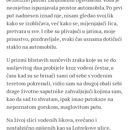
neosjetno ispunjavala prostor automobila. Po prvi
put nadnesen iznad nje, nisam gledao svoj lik
kako se izobličava, već kako se, mijenjajući lica,
pretvara u sve. I ribe su plivajući u jatima, moje
prisustvo, pozdravljale, svaki čas usnama dotičući
staklo na automobilu.
U prizmi blistavih sunčevih zraka koje su se do
muljevitog dna probijele kroz vodeni čestar, u
času kad su se brisači sami od sebe s vodenim
teretom pokrenuli, vidio sam na drugoj obali sebi
drage životne saputnike zahvaljujući kojima sam,
kao da sad to shvatam, ipak imao putokaze na
nepoznatom gorskom, maglovitom putu.
Na živoj slici vodenih likova, svečano i
nostalgično opijenih kao sa Lotrekove ulice,