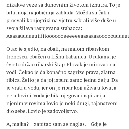
nikakve veze sa duhovnim životom iznutra. To je
bila moja najobičnija zabluda. Možda su čak i
procvali konjogrizi na vjetru sabrali više duše u
svoja žilava raspjevana stabaoca:
Aaaaauuuuuuiiiiiooooooeeeeeeaaaaaaaooooouuuuuuu
Otac je sjedio, na obali, na malom ribarskom
tronošcu, obučen u kišnu kabanicu. U rukama je
čvrsto držao ribarski štap. Plovak je mirovao na
vodi. Čekao je da konačno zagrize prava, zlatna
ribica. Želio je da joj ispuni samo jednu želju. Da
je vrati u vodu, jer on je ribar koji uživa u lovu, a
ne u lovini. Voda je bila njegova inspiracija. U
njenim virovima lovio je neki drugi, tajanstveni
dio sebe. Lovio je zadovoljstvo.
A, majka? − zapitao sam se naglas. − Gdje je