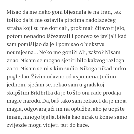
Misao da me neko goni bljesnula je na tren, tek
toliko da bi me ostavila pipcima nadolazećeg
straha koji su me doticali, prožimali čitavo tijelo,
potom nenadno iščezavali i ponovo se javljali kad
sam pomišljao da je i pomisao o bjekstvu
neumjesna… Neko me goni?! Ali, zašto? Nisam
znao. Nisam se mogao sjetiti bilo kakvog razloga
za to. Nisam se ni s kim sudio. Nikoga nikad mrko
pogledao. Živim odavno od uspomena. Jedino
jednom, sjećam se, rekao sam u gradskoj
skupštini Brklbrlka da je to što oni rade prodaja
magle narodu. Da, baš tako sam rekao. I da je moja
magla, odgovarajući im na optužbe, ako je uopšte
imam, mnogo bjelja, bijela kao mrak u kome samo
zvijezde mogu vidjeti put do kuće.