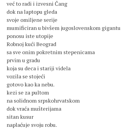
već to radi i izvesni Čang
dok na laptopu gleda
svoje omiljene serije
mumificiran u bivšem jugoslovenskom gigantu
ponosu iste utopije
Robnoj kući Beograd
sa sve onim pokretnim stepenicama
prvim u gradu
koja su deca i stariji videla
vozila se stojeći
gotovo kao ka nebu.
kezi se za pultom
na solidnom srpskohrvatskom
dok vraća mušterijama
sitan kusur
naplaćuje svoju robu.