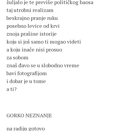
žuljalo je te previše političkog haosa
taj utrobni realizam
beskrajno pranje ruku
posebno levice od krvi
znoja prašine istorije
koju si još samo ti mogao videti
a koju inače nisi prosuo
za sobom
znaš đavo se u slobodno vreme
bavi fotografijom
i dobar je u tome
a ti?
GORKO NEZNANJE
na radiju gotovo