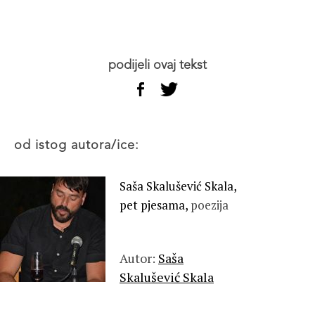
podijeli ovaj tekst
od istog autora/ice:
Saša Skalušević Skala,
pet pjesama,
poezija
Autor:
Saša
Skalušević Skala