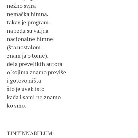
nežno svira
nemačka himna.
takav je program.
na redu su valjda
nacionalne himne
(šta uostalom
znam ja o tome).
dela prevelikih autora
o kojima znamo previše
i gotovo ništa
što je uvek isto
kada i sami ne znamo
ko smo.
TINTINNABULUM