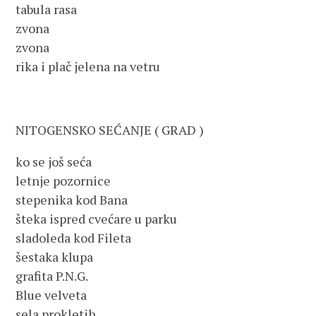
tabula rasa
zvona
zvona
rika i plač jelena na vetru
NITOGENSKO SEĆANJE ( GRAD )
ko se još seća
letnje pozornice
stepenika kod Bana
šteka ispred cvećare u parku
sladoleda kod Fileta
šestaka klupa
grafita P.N.G.
Blue velveta
sela prokletih