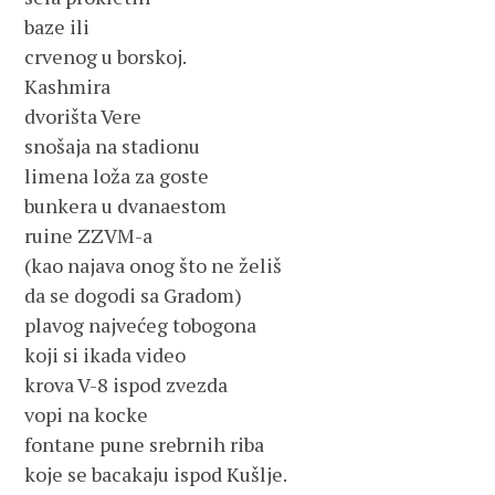
baze ili
crvenog u borskoj.
Kashmira
dvorišta Vere
snošaja na stadionu
limena loža za goste
bunkera u dvanaestom
ruine ZZVM-a
(kao najava onog što ne želiš
da se dogodi sa Gradom)
plavog najvećeg tobogona
koji si ikada video
krova V-8 ispod zvezda
vopi na kocke
fontane pune srebrnih riba
koje se bacakaju ispod Kušlje.