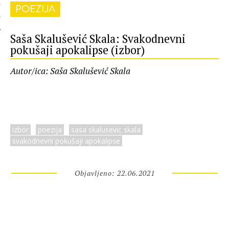
POEZIJA
 AUTORA
Saša Skalušević Skala: Svakodnevni
pokušaji apokalipse (izbor)
Autor/ica: Saša Skalušević Skala
izbor
poezija
sasa skalusevic skala
svakodnevni pokušaji apokalipse
Objavljeno: 22.06.2021