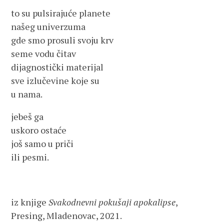
to su pulsirajuće planete
našeg univerzuma
gde smo prosuli svoju krv
seme vodu čitav
dijagnostički materijal
sve izlučevine koje su
u nama.
jebeš ga
uskoro ostaće
još samo u priči
ili pesmi.
iz knjige
Svakodnevni pokušaji apokalipse
,
Presing, Mladenovac, 2021.