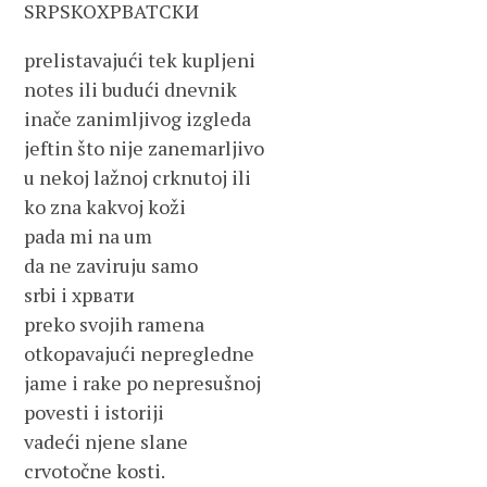
SRPSKOХРВАТСКИ
prelistavajući tek kupljeni
notes ili budući dnevnik
inače zanimljivog izgleda
jeftin što nije zanemarljivo
u nekoj lažnoj crknutoj ili
ko zna kakvoj koži
pada mi na um
da ne zaviruju samo
srbi i хрвати
preko svojih ramena
otkopavajući nepregledne
jame i rake po nepresušnoj
povesti i istoriji
vadeći njene slane
crvotočne kosti.