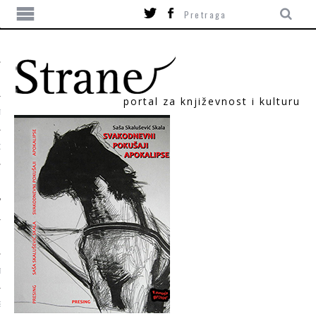
portal za književnost i kulturu
TIKA
ORI
T
SUM