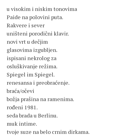
u visokim i niskim tonovima
Paide na polovini puta.
Rakvere i sever
uništeni porodični klavir.
novi vrt u dečjim
glasovima izgubljen.
ispisani nekrolog za
osluškivanje režima.
Spiegel im Spiegel.
renesansa i preobraćenje.
braća/očevi
božja prašina na ramenima.
rođeni 1981.
seda brada u Berlinu.
muk intime.
tvoje suze na belo crnim dirkama.