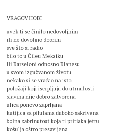
VRAGOV HOBI
uvek ti se činilo nedovoljnim
ili ne dovoljno dobrim
sve što si radio
bilo to u Čileu Meksiku
ili Barseloni odnosno Blanesu
u svom izgužvanom životu
nekako si se vraćao na isto
položaji koji iscrpljuju do utrnulosti
slavina nije dobro zatvorena
ulica ponovo zaprljana
kutijica sa pilulama duboko sakrivena
bolna zabrinutost koja ti pritiska jetru
košulja oštro presavijena