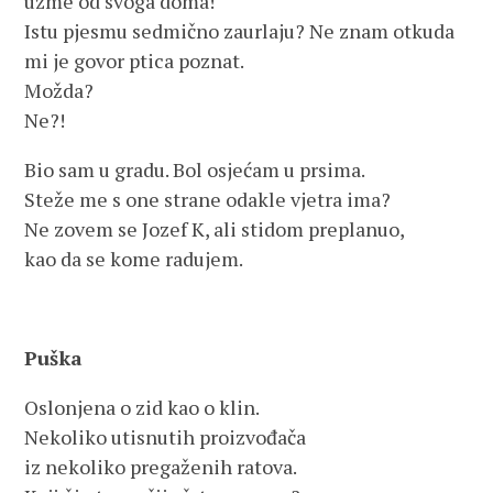
uzme od svoga doma!
Istu pjesmu sedmično zaurlaju? Ne znam otkuda
mi je govor ptica poznat.
Možda?
Ne?!
Bio sam u gradu. Bol osjećam u prsima.
Steže me s one strane odakle vjetra ima?
Ne zovem se Jozef K, ali stidom preplanuo,
kao da se kome radujem.
Puška
Oslonjena o zid kao o klin.
Nekoliko utisnutih proizvođača
iz nekoliko pregaženih ratova.