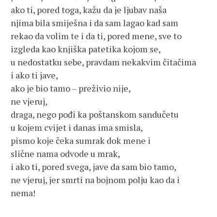
ako ti, pored toga, kažu da je ljubav naša
njima bila smiješna i da sam lagao kad sam
rekao da volim te i da ti, pored mene, sve to
izgleda kao knjiška patetika kojom se,
u nedostatku sebe, pravdam nekakvim čitačima
i ako ti jave,
ako je bio tamo – preživio nije,
ne vjeruj,
draga, nego pođi ka poštanskom sandučetu
u kojem cvijet i danas ima smisla,
pismo koje čeka sumrak dok mene i
slične nama odvode u mrak,
i ako ti, pored svega, jave da sam bio tamo,
ne vjeruj, jer smrti na bojnom polju kao da i
nema!