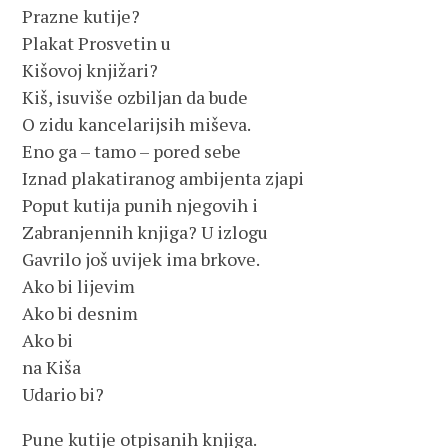
Prazne kutije?
Plakat Prosvetin u
Kišovoj knjižari?
Kiš, isuviše ozbiljan da bude
O zidu kancelarijsih miševa.
Eno ga – tamo – pored sebe
Iznad plakatiranog ambijenta zjapi
Poput kutija punih njegovih i
Zabranjennih knjiga? U izlogu
Gavrilo još uvijek ima brkove.
Ako bi lijevim
Ako bi desnim
Ako bi
na Kiša
Udario bi?
Pune kutije otpisanih knjiga.