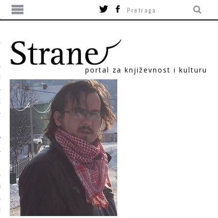
portal za književnost i kulturu
TIKA
ORI
T
SUM