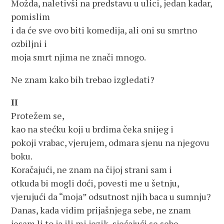
Možda, naletivši na predstavu u ulici, jedan kadar,
pomislim
i da će sve ovo biti komedija, ali oni su smrtno
ozbiljni i
moja smrt njima ne znači mnogo.
Ne znam kako bih trebao izgledati?
II
Protežem se,
kao na stećku koji u brdima čeka snijeg i
pokoji vrabac, vjerujem, odmara sjenu na njegovu
boku.
Koračajući, ne znam na čijoj strani sam i
otkuda bi mogli doći, povesti me u šetnju,
vjerujući da “moja” odsutnost njih baca u sumnju?
Danas, kada vidim prijašnjega sebe, ne znam
jesam li to ja ili mi jezik, sjećajući se sebe,