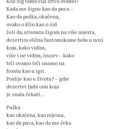
Koji žig tamo čija žrtva ovamo?
Kada me žigne kao da puca –
Kao da puška, okačena,
ovako o klin kao o zid
želi da, utisnuta žigom na više mjesta,
dezertira slična fantomskome bolu u nozi
koju, kako vidim,
više i ne vidim, izuzev – kako
trči ovamo trči onamo na
frontu kao u igri.
Poslije kao u životu? – gdje
dezertet ljubi onu koja
je znala čekati…
Puška
kao okačena, kao nijema,
kao da puca, kao da me čeka