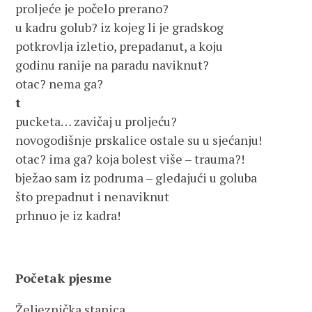
proljeće je počelo prerano?
u kadru golub? iz kojeg li je gradskog
potkrovlja izletio, prepadanut, a koju
godinu ranije na paradu naviknut?
otac? nema ga?
t
pucketa… zavičaj u proljeću?
novogodišnje prskalice ostale su u sjećanju!
otac? ima ga? koja bolest više – trauma?!
bježao sam iz podruma – gledajući u goluba
što prepadnut i nenaviknut
prhnuo je iz kadra!
Početak pjesme
Željeznička stanica.