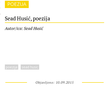
POEZIJA
 AUTORA
Sead Husić, poezija
Autor/ica: Sead Husić
poezija
sead husic
Objavljeno: 10.09.2015