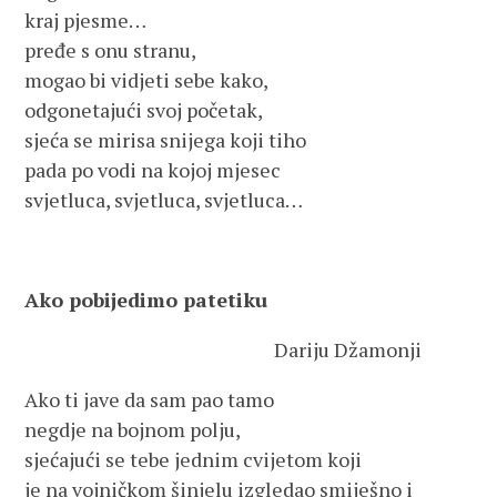
kraj pjesme…
pređe s onu stranu,
mogao bi vidjeti sebe kako,
odgonetajući svoj početak,
sjeća se mirisa snijega koji tiho
pada po vodi na kojoj mjesec
svjetluca, svjetluca, svjetluca…
Ako pobijedimo patetiku
Dariju Džamonji
Ako ti jave da sam pao tamo
negdje na bojnom polju,
sjećajući se tebe jednim cvijetom koji
je na vojničkom šinjelu izgledao smiješno i