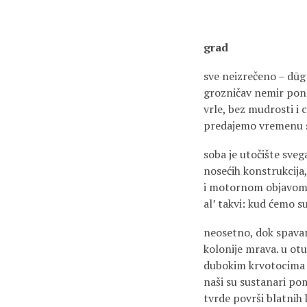
grad
sve neizrečeno – dū
grozničav nemir pon
vrle, bez mudrosti i 
predajemo vremenu s
soba je utočište sveg
nosećih konstrukcij
i motornom objavom 
al’ takvi: kud ćemo s
neosetno, dok spava
kolonije mrava. u ot
dubokim krvotocima g
naši su sustanari poma
tvrde površi blatnih k