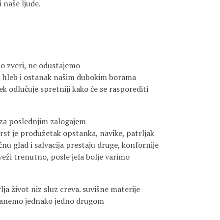
 naše ljude.
ao zveri, ne odustajemo
s hleb i ostanak našim dubokim borama
ek odlučuje spretniji kako će se rasporediti
za poslednjim zalogajem
prst je produžetak opstanka, navike, patrljak
u glad i salvacija prestaju druge, konfornije
sveži trenutno, posle jela bolje varimo
lja život niz sluz creva. suvišne materije
stanemo jednako jedno drugom