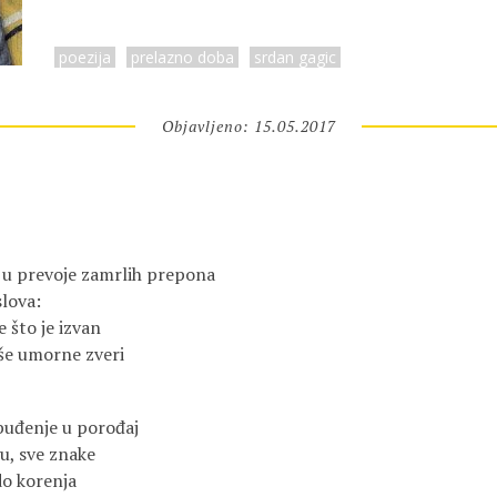
poezija
prelazno doba
srdan gagic
Objavljeno: 15.05.2017
t u prevoje zamrlih prepona
slova:
e što je izvan
še umorne zveri
buđenje u porođaj
gu, sve znake
do korenja