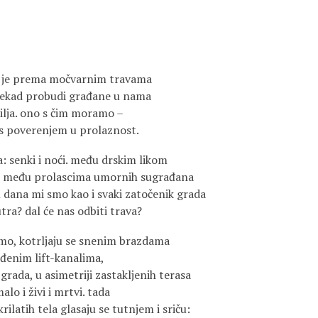
g je prema močvarnim travama
ekad probudi građane u nama
cilja. ono s čim moramo –
 poverenjem u prolaznost.
a: senki i noći. među drskim likom
a, među prolascima umornih sugrađana
dana mi smo kao i svaki zatočenik grada
utra? dal će nas odbiti trava?
mo, kotrljaju se snenim brazdama
uđenim lift-kanalima,
rada, u asimetriji zastakljenih terasa
lo i živi i mrtvi. tada
rilatih tela glasaju se tutnjem i sriču: