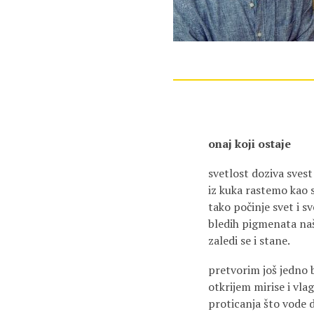
onaj koji ostaje
svetlost doziva sves
iz kuka rastemo kao 
tako počinje svet i sv
bledih pigmenata na
zaledi se i stane.
pretvorim još jedno 
otkrijem mirise i vla
proticanja što vode 