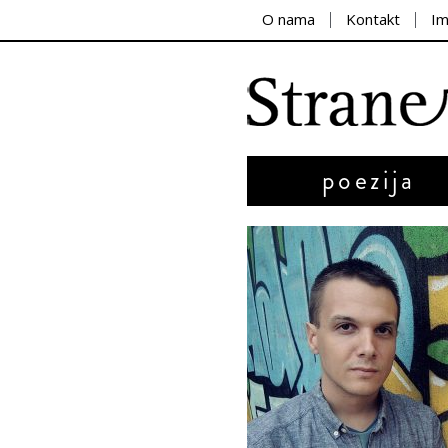
O nama
Kontakt
I
poezija