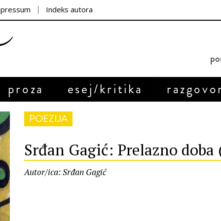
mpressum
Indeks autora
por
proza
esej/kritika
razgovo
POEZIJA
Srđan Gagić: Prelazno doba 
Autor/ica: Srđan Gagić