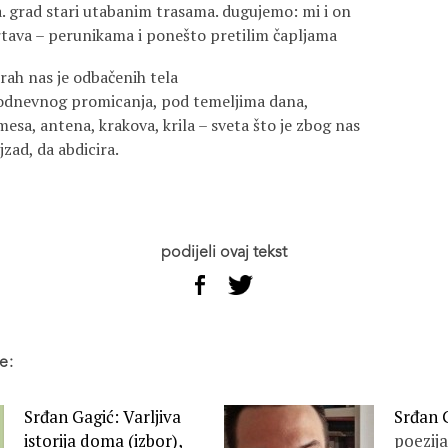
a. grad stari utabanim trasama. dugujemo: mi i on
rtava – perunikama i ponešto pretilim čapljama
trah nas je odbačenih tela
kodnevnog promicanja, pod temeljima dana,
esa, antena, krakova, krila – sveta što je zbog nas
zad, da abdicira.
podijeli ovaj tekst
e:
Srđan Gagić: Varljiva
Srđan G
istorija doma (izbor),
poezija