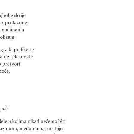
ajbolje skrije
or prolaznog,
g nadimanja
olizam.
grada podiže te
fije telesnosti:
o pretvori
moće.
gnić
dele u kojima nikad nećemo biti
razumno, među nama, nestaju