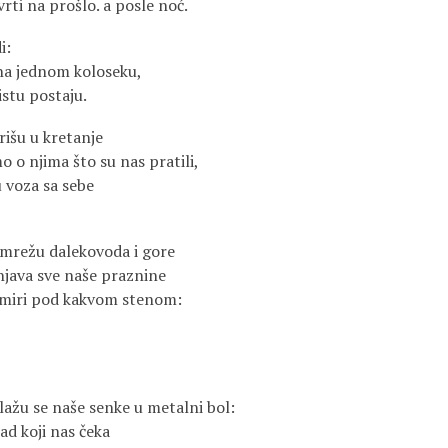
svrti na prošlo. a posle noć.
i:
 na jednom koloseku,
istu postaju.
rišu u kretanje
o o njima što su nas pratili,
ju voza sa sebe
z mrežu dalekovoda i gore
java sve naše praznine
smiri pod kakvom stenom:
ažu se naše senke u metalni bol:
d koji nas čeka