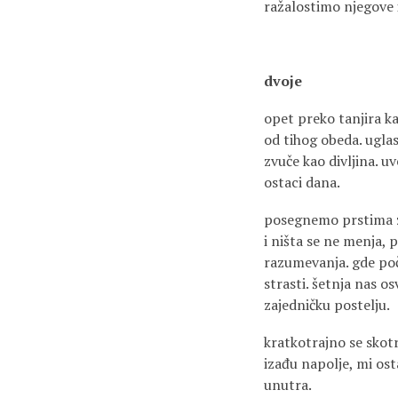
ražalostimo njegove i
dvoje
opet preko tanjira k
od tihog obeda. ugla
zvuče kao divljina. uv
ostaci dana.
posegnemo prstima 
i ništa se ne menja, 
razumevanja. gde počn
strasti. šetnja nas o
zajedničku postelju.
kratkotrajno se skotr
izađu napolje, mi o
unutra.