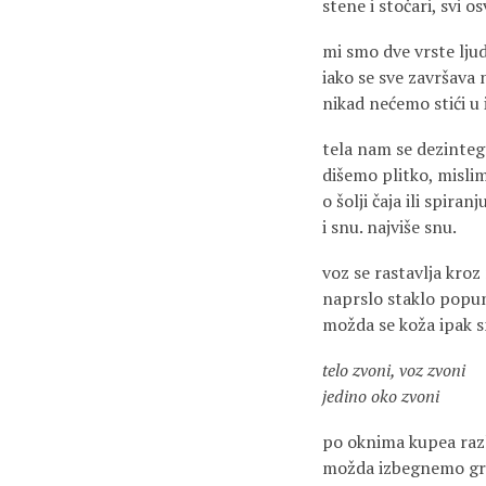
stene i stočari, svi o
mi smo dve vrste ljud
iako se sve završava
nikad nećemo stići u 
tela nam se dezinteg
dišemo plitko, mislim
o šolji čaja ili spiran
i snu. najviše snu.
voz se rastavlja kro
naprslo staklo popun
možda se koža ipak 
telo zvoni, voz zvoni
jedino oko zvoni
po oknima kupea razl
možda izbegnemo gra