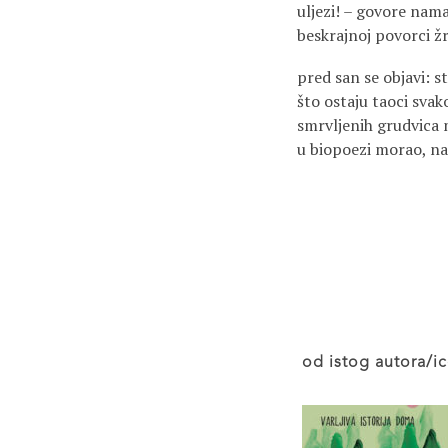
uljezi! – govore nam
beskrajnoj povorci ž
pred san se objavi: s
što ostaju taoci sva
smrvljenih grudvica m
u biopoezi morao, naj
od istog autora/ic