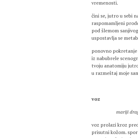
vremenosti.
čini se, jutro u sebi n
raspomamljeni prod
pod šlemom sanjivo
uspostavlja se metab
ponovno pokretanje 
iz nabubrele scenogra
tvoju anatomiju jutr
u razmeštaj moje sa
voz
mariji dra
voz prolazi kroz pre
prisutni kožom. spo