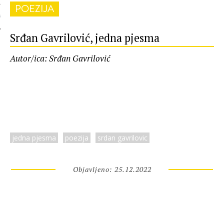
POEZIJA
 AUTORA
Srđan Gavrilović, jedna pjesma
Autor/ica: Srđan Gavrilović
jedna pjesma
poezija
srdan gavrilovic
Objavljeno: 25.12.2022