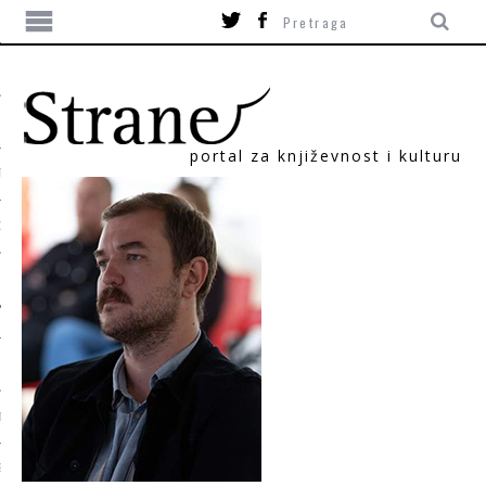
portal za književnost i kulturu
TIKA
ORI
T
SUM