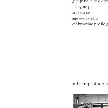
(peć je na ljudski ogri
snijeg ne pada 
urušava se
nije ovo svjetlo
već krhotine prošle 
od istog autora/ic