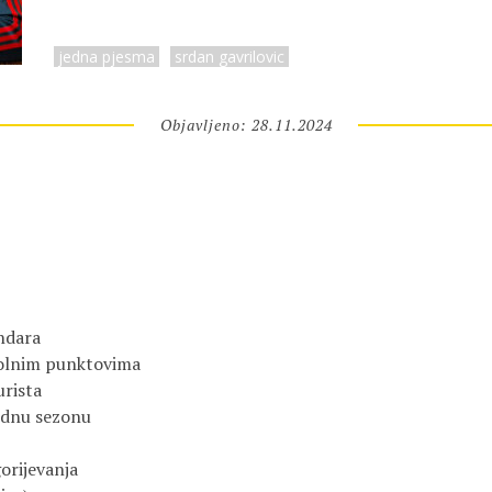
jedna pjesma
srdan gavrilovic
Objavljeno: 28.11.2024
ndara 
rolnim punktovima
urista
ednu sezonu
orijevanja