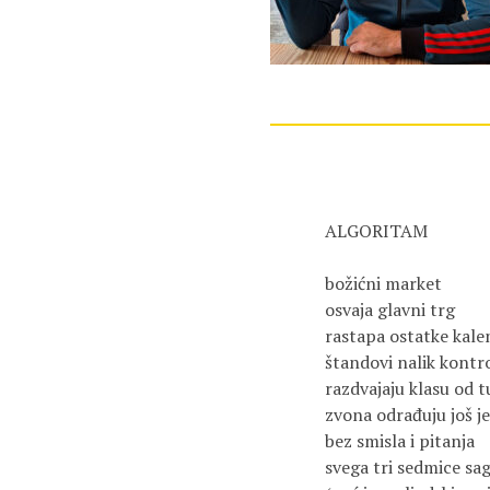
ALGORITAM
božićni market 
osvaja glavni trg 
rastapa ostatke kale
štandovi nalik kont
razdvajaju klasu od t
zvona odrađuju još j
bez smisla i pitanja 
svega tri sedmice sag