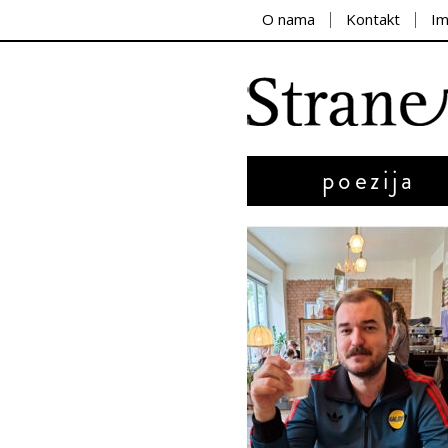
O nama
Kontakt
I
poezija