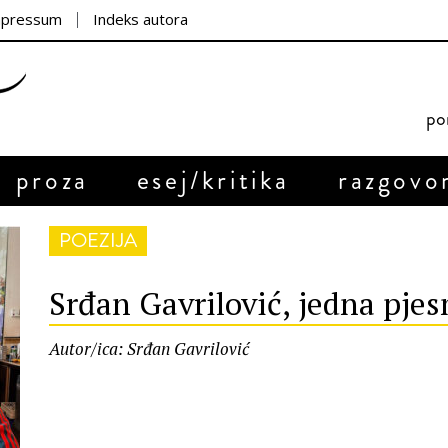
mpressum
Indeks autora
por
proza
esej/kritika
razgovo
POEZIJA
Srđan Gavrilović, jedna pje
Autor/ica: Srđan Gavrilović