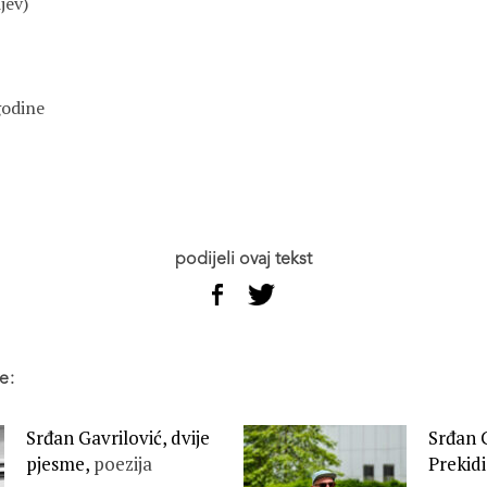
jev)
godine
podijeli ovaj tekst
e:
Srđan Gavrilović, dvije
Srđan G
pjesme,
poezija
Prekidi