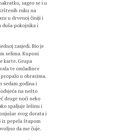
nakratko, sageo se i u
rštenih ruku na
zu u drvenoj činiji i
u duša pokojnika i
ednoj zasjedi. Bio je
lnim selima. Kuponi
je karte. Grupa
irala te omladince
o, propalo u obrazima.
on sedam godina i
podsjeća na nešto
eć druge noći neko
ko spaljuje lešinu i
konjušar svog dorata i
 i iz pepela štapom
ovoljno da me čuje.