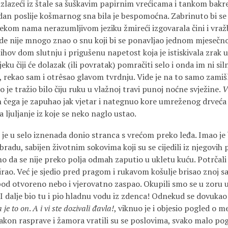
a, izlazeći iz štale sa šuškavim papirnim vrećicama i tankom b
 dan poslije košmarnog sna bila je bespomoćna. Zabrinuto bi se p
ekom nama nerazumljivom jeziku žmireći izgovarala čini i vražb
ide nije mnogo znao o snu koji bi se ponavljao jednom mjesečn
jihov dom slutnju i prigušenu napetost koja je istiskivala zrak 
jeku čiji će dolazak (ili povratak) pomračiti selo i onda im ni si
, rekao sam i otrêsao glavom tvrdnju. Vide je na to samo zamišl
 je tražio bilo čiju ruku u vlažnoj travi punoj noćne svježine.
V
 čega je zapuhao jak vjetar i nategnuo kore umreženog drveća u
a ljuljanje iz koje se neko naglo ustao.
je u selo iznenada donio stranca s vrećom preko leđa. Imao je b
radu, sabijen životnim sokovima koji su se cijedili iz njegovih p
dno da se nije preko polja odmah zaputio u ukletu kuću. Potrčali 
azirao. Već je sjedio pred pragom i rukavom košulje brisao znoj s
pod otvoreno nebo i vjerovatno zaspao. Okupili smo se u zoru u
I dalje bio tu i pio hladnu vodu iz zdenca! Odnekud se dovukao
 je to on
.
A i vi ste dozivali đavla!
, viknuo je i objesio pogled o m
akon rasprave i žamora vratili su se poslovima, svako malo pogl