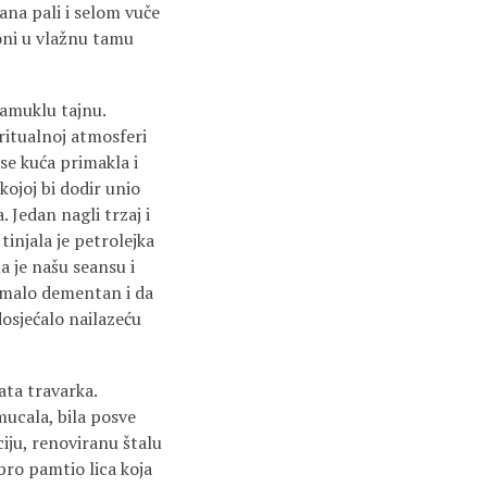
ana pali i selom vuče
loni u vlažnu tamu
zamuklu tajnu.
iritualnoj atmosferi
 se kuća primakla i
kojoj bi dodir unio
 Jedan nagli trzaj i
tinjala je petrolejka
a je našu seansu i
pomalo dementan i da
dosjećalo nailazeću
ata travarka.
 mucala, bila posve
ciju, renoviranu štalu
obro pamtio lica koja