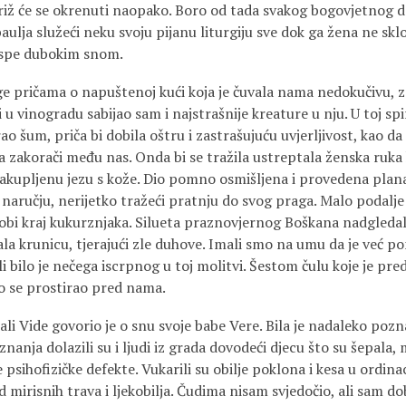
riž će se okrenuti naopako. Boro od tada svakog bogovjetnog d
aulja služeći neku svoju pijanu liturgiju sve dok ga žena ne sk
aspe dubokim snom.
uge pričama o napuštenoj kući koja je čuvala nama nedokučivu, 
u vinogradu sabijao sam i najstrašnije kreature u nju. U toj sp
rao šum, priča bi dobila oštru i zastrašujuću uvjerljivost, kao da
 zakorači među nas. Onda bi se tražila ustreptala ženska ruka 
akupljenu jezu s kože. Dio pomno osmišljena i provedena plana.
u naručju, nerijetko tražeći pratnju do svog praga. Malo podalje 
sobi kraj kukurznjaka. Silueta praznovjernog Boškana nadgledal
a krunicu, tjerajući zle duhove. Imali smo na umu da je već 
i bilo je nečega iscrpnog u toj molitvi. Šestom čulu koje je pre
o se prostirao pred nama.
li Vide govorio je o snu svoje babe Vere. Bila je nadaleko pozn
 znanja dolazili su i ljudi iz grada dovodeći djecu što su šepala,
 psihofizičke defekte. Vukarili su obilje poklona i kesa u ordina
d mirisnih trava i ljekobilja. Čudima nisam svjedočio, ali sam d