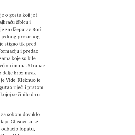
e o gostu koji je i
jkraću šibicu i
je za džeparac Bori
je jednog prozirnog
je stigao tik pred
 formaciju i predao
azama koje su bile
esečina imuna. Stranac
o dalje kroz mrak
 je Vide. Kleknuo je
gutao riječi i prstom
kojoj se činilo da u
je za sobom dovuklo
aju. Glasovi su se
e odbacio lopatu,