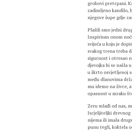
grobovi pretrpani. K
zadimljeno kandilo, b
njegove šupe gdje z
Plašili smo jedni dr
Inspirisan onom noći 
svijeća u koju je dopi
svakog trena treba da
sigurnost i otresao n
djevojka bi se našla 
u škrto osvjetljenoj 
među dlanovima držal
mu idemo na živce, al
opasnost u mraku št
Zeru mlađi od nas, ma
Iscjeljiteljki drevnog
nijema ili imala druge
punu tegli, koktela o