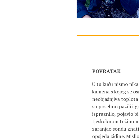
POVRATAK
U tu kuću nismo nikad
kamena s kojeg se osi
neobjašnjiva toplota 
su posebno pazili i go
ispraznilo, pojavio b
tjeskobnom težinom. P
zaranjao sondu znatiže
opsjeda zidine. Misli