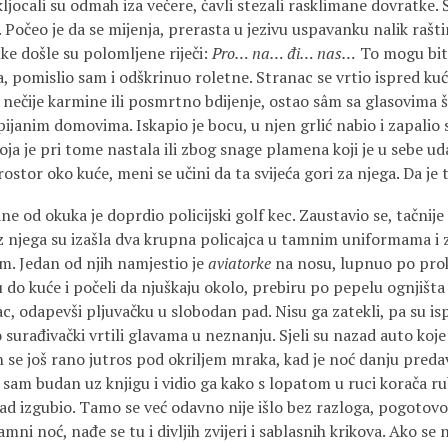
ljocali su odmah iza večere, čavli stezali rasklimane dovratke. 
. Počeo je da se mijenja, prerasta u jezivu uspavanku nalik raš
nke došle su polomljene riječi:
Pro… na… đi… nas…
To mogu bit
 pomislio sam i odškrinuo roletne. Stranac se vrtio ispred kuć
 nečije karmine ili posmrtno bdijenje, ostao sâm sa glasovima š
apijanim domovima. Iskapio je bocu, u njen grlić nabio i zapalio
 koja je pri tome nastala ili zbog snage plamena koji je u sebe ud
rostor oko kuće, meni se učini da ta svijeća gori za njega. Da je
e od okuka je doprdio policijski golf kec. Zaustavio se, tačnije
Iz njega su izašla dva krupna policajca u tamnim uniformama i
m. Jedan od njih namjestio je
aviatorke
na nosu, lupnuo po prok
 do kuće i počeli da njuškaju okolo, prebiru po pepelu ognjišta
ac, odapevši pljuvačku u slobodan pad. Nisu ga zatekli, pa su isp
o surađivački vrtili glavama u neznanju. Sjeli su nazad auto koje
n se još rano jutros pod okriljem mraka, kad je noć danju preda
 sam budan uz knjigu i vidio ga kako s lopatom u ruci korača r
zad izgubio. Tamo se već odavno nije išlo bez razloga, pogotov
amni noć, nađe se tu i divljih zvijeri i sablasnih krikova. Ako se 