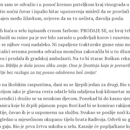
m sam se odvažio i u ponoć krenuo puteljkom kraj vinograda u že
tio noćni čuvar i ispalio hitac upozorenja misleći da se provlači
ajen među žilavkom, uvjeren da su to nečista, đavolja posla.
nih kuća u selu ispisanih crnom farbom: PRODAJE SE, uz broj tel
zili su ruine pa je sve bilo zaraslo u podivljali korov i rusovinu. 
o se njihov vonj nadaleko. Ni zapaljene traktorske gume nisu m
stašici seruma poneka odvažna momčina zakoračila bi u tu džung
va i prodala ih gradskoj ambulanti. Na to bi starac Boškan rek
 Biblija je dala jasnu sliku zmije. Ona je životinja koja je prevaril
. Nije bez razloga za taj posao odabrana baš zmija!
na školskim raspustima, dani su se lijepili jedan za drugi. Bio 
erijom iako je glavna cesta odatle bila udaljena koji kilometar
ikendici i družio se sa seoskom djecom. Ponekad bi do kasno sj
nica koje bi drpili pijanom popu Bori kad bi se komirao rakijom
ije, čuvao ih je u uspomenu na službu. Svukao se poslije noći k
ledao u mjesečinom okupano tijelo brata Radivoja. Odveli su 
 u gaju. Bio je prva žrtva sukoba u selu. Kasnije će popljačkane k