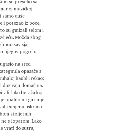
Šum se preselio sa
timanoj muzičkoj
i samo duše
e i potezao iz boce,
to su gmizali selom i
 svijeću. Možda zbog
ahnuo sav sjaj
 to njegov pogreb.
 ugasio na sred
 zategnula opasače s
uhaloj haubi i rekao:
 i dozivaju domaćina.
itali šaku berača koji
 je upalilo na guranje
vala smjenu, iskrao i
ubom stoljetnih
o ne s lopatom. Lako
ne vrati do sutra,