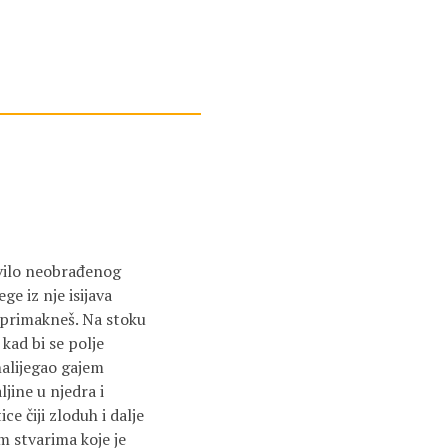
sivilo neobrađenog
ge iz nje isijava
e primakneš. Na stoku
 kad bi se polje
nalijegao gajem
jine u njedra i
ce čiji zloduh i dalje
m stvarima koje je