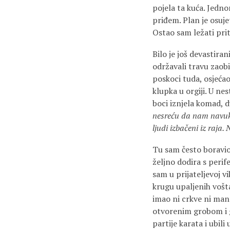
pojela ta kuća. Jedno
priđem. Plan je osuje
Ostao sam ležati prit
Bilo je još devastira
održavali travu zaobila
poskoci tuda, osjeća
klupka u orgiji. U ne
boci iznjela komad, d
nesreću da nam navuku.
ljudi izbačeni iz raja
Tu sam često boravio 
željno dodira s perif
sam u prijateljevoj v
krugu upaljenih vošta
imao ni crkve ni mant
otvorenim grobom i g
partije karata i ubili