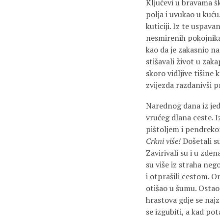
Ključevi u bravama šk
polja i uvukao u kuću
kuticiji. Iz te uspava
nesmirenih pokojnika,
kao da je zakasnio na
stišavali život u zak
skoro vidljive tišine
zvijezda razdanivši p
Narednog dana iz jedn
vrućeg dlana ceste. 
pištoljem i pendreko
Crkni više!
Došetali su
Zavirivali su i u zden
su više iz straha neg
i otprašili cestom. O
otišao u šumu. Ostao
hrastova gdje se naj
se izgubiti, a kad pot