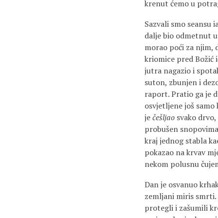
krenut ćemo u potra
Sazvali smo seansu iak
dalje bio odmetnut u 
morao poći za njim, 
kriomice pred Božić i
jutra nagazio i spotak
suton, zbunjen i dezo
raport. Pratio ga je d
osvjetljene još samo 
je
češljao
svako drvo, 
probušen snopovima 
kraj jednog stabla ka
pokazao na krvav mjes
nekom polusnu čujem 
Dan je osvanuo krhak
zemljani miris smrti.
protegli i zašumili k