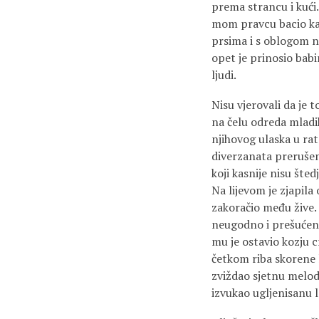
prema strancu i kući.
mom pravcu bacio ka
prsima i s oblogom na 
opet je prinosio bab
ljudi.
Nisu vjerovali da je t
na čelu odreda mladih
njihovog ulaska u rat
diverzanata prerušena
koji kasnije nisu šted
Na lijevom je zjapila
zakoračio među žive. 
neugodno i prešućeno
mu je ostavio kozju c
četkom riba skorene l
zviždao sjetnu melod
izvukao ugljenisanu 