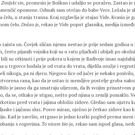
Zmijski sin
, promrsio je Boškan i udaljio se poražen. Zastao je 
menčić opomene. Odmah sam otrčao do babe Vere. Ležala je sk
čelu, u stanju transa. Kraj uzglavlja je stajao Vide. Kvasio je ga
inom čelu.
Došao je
, rekao je Vide poput glasnika, medija izmeđ
o zaista on. Čovjek sličan njemu nestao je prije sedam godina u j
, često pijanih vojnika koji su u ratu pljačkali i ubijali po oko
 bili su otkinuti i prije pokera u kojem je Radivoje imao najslabi
 u trgovce hodala je od vrata do vrata, dijelila oružje i regrut
jeli nikoga, pa ni djecu. Njegovo lice od jučer je nekako posivil
 otvorena rana, kao da je ustao iz memljive postelje groba nak
Bilo je jasno da ga smatraju uljezom, da ih svojim prisustvom 
, da se, otkako je stigao, nešto pod njima u zemlji pomaklo. V
rkotinu pred vrata i jajima obložio zidove. Gledao sam ujutru ka
juske i jajčanu sluz. Posve miran, nježno je četkao zidove kao 
iju. Kad je završio, otrgnuo je jedan kratki pogled prema meni
lobanju s rogovima.
To nisam bio ja
, rekao sam ispod glasa, ned