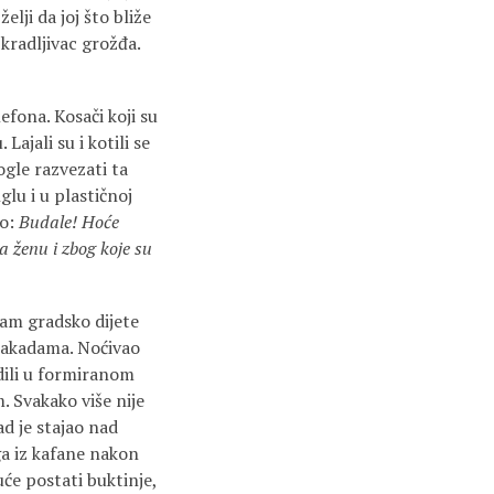
lji da joj što bliže
 kradljivac grožđa.
efona. Kosači koji su
Lajali su i kotili se
ogle razvezati ta
lu i u plastičnoj
ao:
Budale! Hoće
a ženu i zbog koje su
sam gradsko dijete
 makadama. Noćivao
edili u formiranom
. Svakako više nije
ad je stajao nad
ga iz kafane nakon
uće postati buktinje,