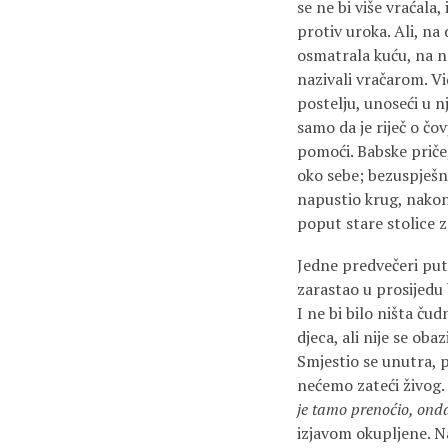
se ne bi više vraćal
protiv uroka. Ali, na
osmatrala kuću, na n
nazivali vračarom. V
postelju, unoseći u n
samo da je riječ o čov
pomoći. Babske priče
oko sebe; bezuspješno
napustio krug, nakon
poput stare stolice z
Jedne predvečeri put 
zarastao u prosijedu b
I ne bi bilo ništa ču
djeca, ali nije se ob
Smjestio se unutra, 
nećemo zateći živog. 
je tamo prenoćio, onda
izjavom okupljene. N