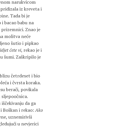
akrenom narukvicom
ridizala iz kreveta i
ine. Tada bi je
o i bacao babu na
u prizemnici. Znao je
lna molitva neće
jeno šutio i pipkao
idjet ćete vi
, rekao je i
 šumi. Zaškripilo je
lizu četrdeset i bio
leća i čvrsta koraka.
su berači, povikala
a sljepoočnica.
 iščekivanju da ga
 i Boškan i rekao:
Ako
ene, uznemirivši
edujući u nevjerici