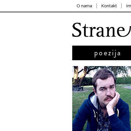
O nama
Kontakt
I
poezija