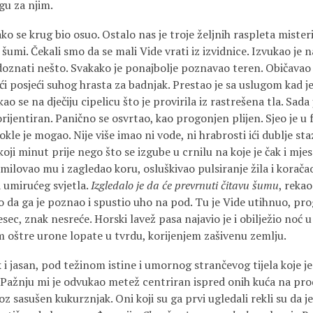
gu za njim.
o se krug bio osuo. Ostalo nas je troje željnih raspleta misterij
šumi. Čekali smo da se mali Vide vrati iz izvidnice. Izvukao je na
doznati nešto. Svakako je ponajbolje poznavao teren. Običavao 
ći posjeći suhog hrasta za badnjak. Prestao je sa uslugom kad 
ao se na dječiju cipelicu što je provirila iz rastrešena tla. Sada 
rijentiran. Panično se osvrtao, kao progonjen plijen. Sjeo je u
okle je mogao. Nije više imao ni vode, ni hrabrosti ići dublje st
koji minut prije nego što se izgube u crnilu na koje je čak i mj
milovao mu i zagledao koru, osluškivao pulsiranje žila i korača
umirućeg svjetla.
Izgledalo je da će prevrnuti čitavu šumu
, rekao
o da ga je poznao i spustio uho na pod. Tu je Vide utihnuo, pro
ec, znak nesreće. Horski lavež pasa najavio je i obilježio noć u 
oštre urone lopate u tvrdu, korijenjem zašivenu zemlju.
 i jasan, pod težinom istine i umornog strančevog tijela koje 
 Pažnju mi je odvukao metež centriran ispred onih kuća na prod
roz sasušen kukurznjak. Oni koji su ga prvi ugledali rekli su da j