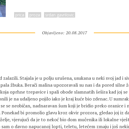
prica
proza
srdan gavrilovic
Objavljeno: 20.08.2017
 zalazili. Stajala je u polju urušena, usukana u neki svoj jad i 
pala žbuka. Berači malina upozoravali su nas i da pored silne že
koja oprhne trepavice i spali obode slamnatih šešira kad joj s
nili je na udaljeno pojilo iako je kraj kuće bio zdenac. U sumrak
i se se neobičan, nadnaravan šum koji je bridio preko oranice i 
onekad bi promolio glavu kroz okvir prozora, gledao joj iz dal
lje, vjerujući da je to nekoć bio dom mučenika ili lokalne vješti
o sam o davno napucanoj lopti, teletu, letećem zmaju i još neki