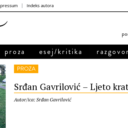
mpressum
Indeks autora
por
proza
esej/kritika
razgovo
PROZA
Srđan Gavrilović – Ljeto kra
Autor/ica: Srđan Gavrilović