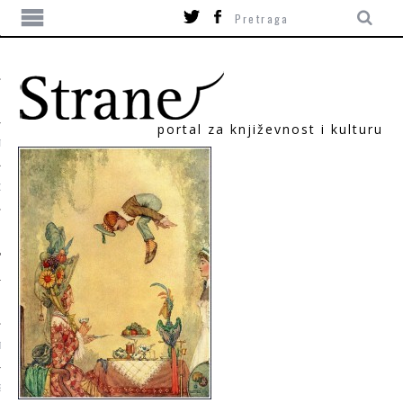
portal za književnost i kulturu
TIKA
ORI
T
SUM