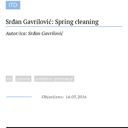
ITD
 AUTORA
Srđan Gavrilović: Spring cleaning
Autor/ica: Srđan Gavrilović
itd
pjesme
proljetno spremanje
Objavljeno: 14.03.2016