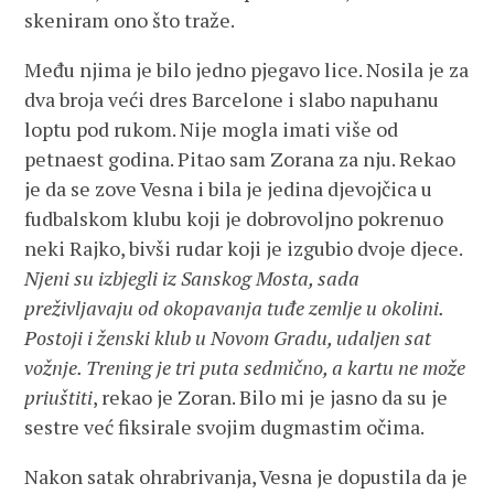
skeniram ono što traže.
Među njima je bilo jedno pjegavo lice. Nosila je za
dva broja veći dres Barcelone i slabo napuhanu
loptu pod rukom. Nije mogla imati više od
petnaest godina. Pitao sam Zorana za nju. Rekao
je da se zove Vesna i bila je jedina djevojčica u
fudbalskom klubu koji je dobrovoljno pokrenuo
neki Rajko, bivši rudar koji je izgubio dvoje djece.
Njeni su izbjegli iz Sanskog Mosta, sada
preživljavaju od okopavanja tuđe zemlje u okolini.
Postoji i ženski klub u Novom Gradu, udaljen sat
vožnje. Trening je tri puta sedmično, a kartu ne može
priuštiti
, rekao je Zoran. Bilo mi je jasno da su je
sestre već fiksirale svojim dugmastim očima.
Nakon satak ohrabrivanja, Vesna je dopustila da je