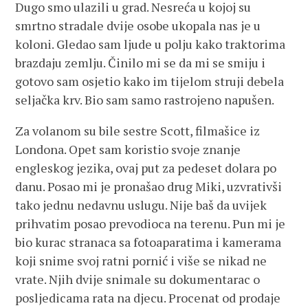
Dugo smo ulazili u grad. Nesreća u kojoj su
smrtno stradale dvije osobe ukopala nas je u
koloni. Gledao sam ljude u polju kako traktorima
brazdaju zemlju. Činilo mi se da mi se smiju i
gotovo sam osjetio kako im tijelom struji debela
seljačka krv. Bio sam samo rastrojeno napušen.
Za volanom su bile sestre Scott, filmašice iz
Londona. Opet sam koristio svoje znanje
engleskog jezika, ovaj put za pedeset dolara po
danu. Posao mi je pronašao drug Miki, uzvrativši
tako jednu nedavnu uslugu. Nije baš da uvijek
prihvatim posao prevodioca na terenu. Pun mi je
bio kurac stranaca sa fotoaparatima i kamerama
koji snime svoj ratni pornić i više se nikad ne
vrate. Njih dvije snimale su dokumentarac o
posljedicama rata na djecu. Procenat od prodaje