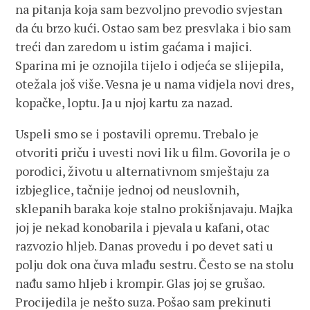
na pitanja koja sam bezvoljno prevodio svjestan
da ću brzo kući. Ostao sam bez presvlaka i bio sam
treći dan zaredom u istim gaćama i majici.
Sparina mi je oznojila tijelo i odjeća se slijepila,
otežala još više. Vesna je u nama vidjela novi dres,
kopačke, loptu. Ja u njoj kartu za nazad.
Uspeli smo se i postavili opremu. Trebalo je
otvoriti priču i uvesti novi lik u film. Govorila je o
porodici, životu u alternativnom smještaju za
izbjeglice, tačnije jednoj od neuslovnih,
sklepanih baraka koje stalno prokišnjavaju. Majka
joj je nekad konobarila i pjevala u kafani, otac
razvozio hljeb. Danas provedu i po devet sati u
polju dok ona čuva mlađu sestru. Često se na stolu
nađu samo hljeb i krompir. Glas joj se grušao.
Procijedila je nešto suza. Pošao sam prekinuti