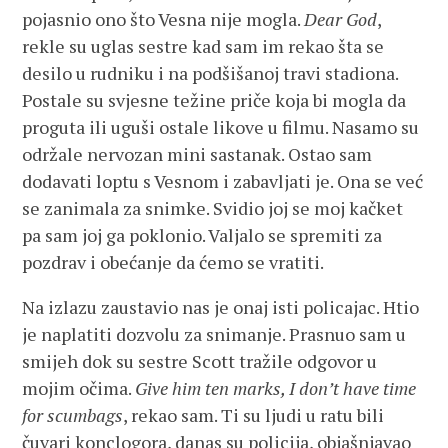
pojasnio ono što Vesna nije mogla.
Dear God
,
rekle su uglas sestre kad sam im rekao šta se
desilo u rudniku i na podšišanoj travi stadiona.
Postale su svjesne težine priče koja bi mogla da
proguta ili uguši ostale likove u filmu. Nasamo su
održale nervozan mini sastanak. Ostao sam
dodavati loptu s Vesnom i zabavljati je. Ona se već
se zanimala za snimke. Svidio joj se moj kačket
pa sam joj ga poklonio. Valjalo se spremiti za
pozdrav i obećanje da ćemo se vratiti.
Na izlazu zaustavio nas je onaj isti policajac. Htio
je naplatiti dozvolu za snimanje. Prasnuo sam u
smijeh dok su sestre Scott tražile odgovor u
mojim očima.
Give him ten marks, I don’t have time
for scumbags
, rekao sam. Ti su ljudi u ratu bili
čuvari konclogora, danas su policija, objašnjavao