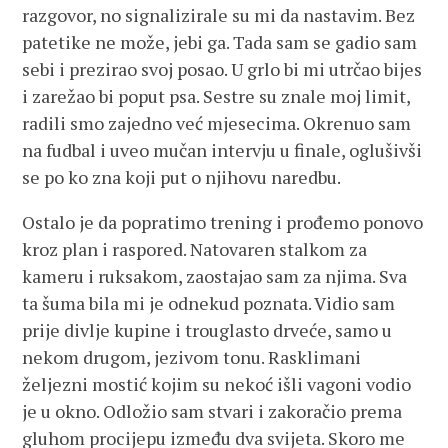
razgovor, no signalizirale su mi da nastavim. Bez
patetike ne može, jebi ga. Tada sam se gadio sam
sebi i prezirao svoj posao. U grlo bi mi utrčao bijes
i zarežao bi poput psa. Sestre su znale moj limit,
radili smo zajedno već mjesecima. Okrenuo sam
na fudbal i uveo mučan intervju u finale, oglušivši
se po ko zna koji put o njihovu naredbu.
Ostalo je da popratimo trening i prođemo ponovo
kroz plan i raspored. Natovaren stalkom za
kameru i ruksakom, zaostajao sam za njima. Sva
ta šuma bila mi je odnekud poznata. Vidio sam
prije divlje kupine i trouglasto drveće, samo u
nekom drugom, jezivom tonu. Rasklimani
željezni mostić kojim su nekoć išli vagoni vodio
je u okno. Odložio sam stvari i zakoračio prema
gluhom procijepu između dva svijeta. Skoro me