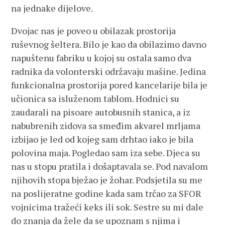
na jednake dijelove.
Dvojac nas je poveo u obilazak prostorija
ruševnog šeltera. Bilo je kao da obilazimo davno
napuštenu fabriku u kojoj su ostala samo dva
radnika da volonterski održavaju mašine. Jedina
funkcionalna prostorija pored kancelarije bila je
učionica sa isluženom tablom. Hodnici su
zaudarali na pisoare autobusnih stanica, a iz
nabubrenih zidova sa smeđim akvarel mrljama
izbijao je led od kojeg sam drhtao iako je bila
polovina maja. Pogledao sam iza sebe. Djeca su
nas u stopu pratila i došaptavala se. Pod navalom
njihovih stopa bježao je žohar. Podsjetila su me
na poslijeratne godine kada sam trčao za SFOR
vojnicima tražeći keks ili sok. Sestre su mi dale
do znanja da žele da se upoznam s njima i