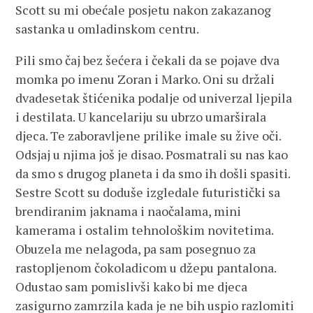
Scott su mi obećale posjetu nakon zakazanog
sastanka u omladinskom centru.
Pili smo čaj bez šećera i čekali da se pojave dva
momka po imenu Zoran i Marko. Oni su držali
dvadesetak štićenika podalje od univerzal ljepila
i destilata. U kancelariju su ubrzo umarširala
djeca. Te zaboravljene prilike imale su žive oči.
Odsjaj u njima još je disao. Posmatrali su nas kao
da smo s drugog planeta i da smo ih došli spasiti.
Sestre Scott su doduše izgledale futuristički sa
brendiranim jaknama i naočalama, mini
kamerama i ostalim tehnološkim novitetima.
Obuzela me nelagoda, pa sam posegnuo za
rastopljenom čokoladicom u džepu pantalona.
Odustao sam pomislivši kako bi me djeca
zasigurno zamrzila kada je ne bih uspio razlomiti