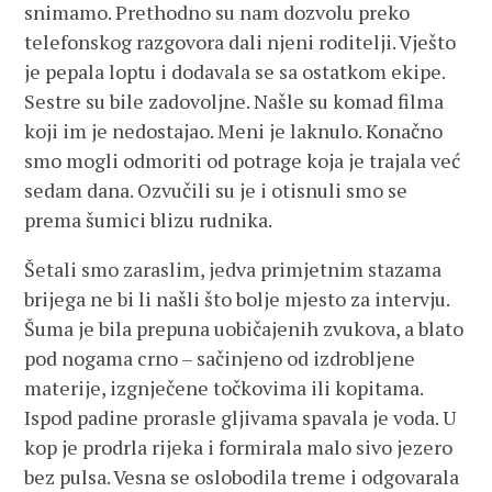
snimamo. Prethodno su nam dozvolu preko
telefonskog razgovora dali njeni roditelji. Vješto
je pepala loptu i dodavala se sa ostatkom ekipe.
Sestre su bile zadovoljne. Našle su komad filma
koji im je nedostajao. Meni je laknulo. Konačno
smo mogli odmoriti od potrage koja je trajala već
sedam dana. Ozvučili su je i otisnuli smo se
prema šumici blizu rudnika.
Šetali smo zaraslim, jedva primjetnim stazama
brijega ne bi li našli što bolje mjesto za intervju.
Šuma je bila prepuna uobičajenih zvukova, a blato
pod nogama crno – sačinjeno od izdrobljene
materije, izgnječene točkovima ili kopitama.
Ispod padine prorasle gljivama spavala je voda. U
kop je prodrla rijeka i formirala malo sivo jezero
bez pulsa. Vesna se oslobodila treme i odgovarala