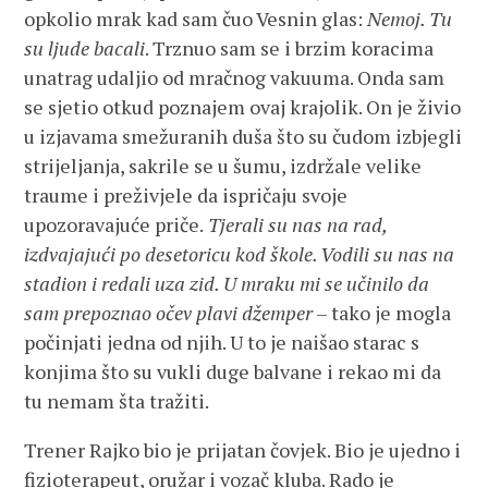
opkolio mrak kad sam čuo Vesnin glas:
Nemoj. Tu
su ljude bacali
. Trznuo sam se i brzim koracima
unatrag udaljio od mračnog vakuuma. Onda sam
se sjetio otkud poznajem ovaj krajolik. On je živio
u izjavama smežuranih duša što su čudom izbjegli
strijeljanja, sakrile se u šumu, izdržale velike
traume i preživjele da ispričaju svoje
upozoravajuće priče.
Tjerali su nas na rad,
izdvajajući po desetoricu kod škole. Vodili su nas na
stadion i redali uza zid. U mraku mi se učinilo da
sam prepoznao očev plavi džemper
– tako je mogla
počinjati jedna od njih. U to je naišao starac s
konjima što su vukli duge balvane i rekao mi da
tu nemam šta tražiti.
Trener Rajko bio je prijatan čovjek. Bio je ujedno i
fizioterapeut, oružar i vozač kluba. Rado je