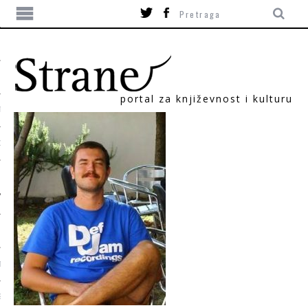
portal za književnost i kulturu
TIKA
ORI
T
SUM