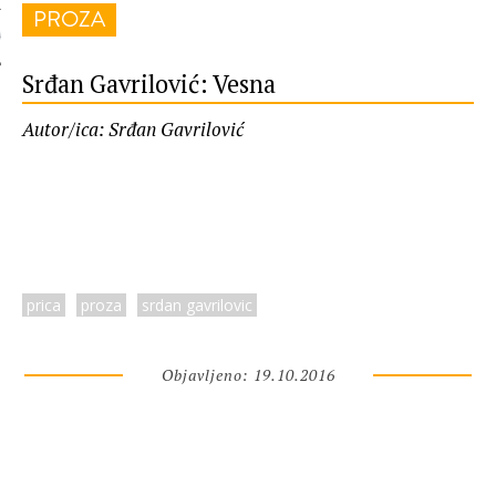
PROZA
 AUTORA
Srđan Gavrilović: Vesna
Autor/ica: Srđan Gavrilović
prica
proza
srdan gavrilovic
Objavljeno: 19.10.2016