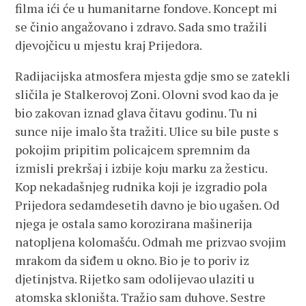
filma ići će u humanitarne fondove. Koncept mi
se činio angažovano i zdravo. Sada smo tražili
djevojčicu u mjestu kraj Prijedora.
Radijacijska atmosfera mjesta gdje smo se zatekli
sličila je Stalkerovoj Zoni. Olovni svod kao da je
bio zakovan iznad glava čitavu godinu. Tu ni
sunce nije imalo šta tražiti. Ulice su bile puste s
pokojim pripitim policajcem spremnim da
izmisli prekršaj i izbije koju marku za žesticu.
Kop nekadašnjeg rudnika koji je izgradio pola
Prijedora sedamdesetih davno je bio ugašen. Od
njega je ostala samo korozirana mašinerija
natopljena kolomašću. Odmah me prizvao svojim
mrakom da siđem u okno. Bio je to poriv iz
djetinjstva. Rijetko sam odolijevao ulaziti u
atomska skloništa. Tražio sam duhove. Sestre