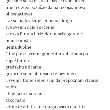
gde smo se to našli ko nas je ovde doveo
nije li delez pokušao da nam objasni ovaj
pljosnati svet
sve se nadovezuje jedno na drugo
sve svemu daje značenje
seoska furuna i frižideri marke gorenje
nema smisla
nema dubine
čitav ples u crnim gumenim kaljačama po
zapuštenim
gradskim ulicama
govorila si mi ali nisam te razumeo
u svemu tome želeo sam da prepoznam stvarnu
radost
ali je tako malo ima
tako malo
volim te ali ti se ne mogu ovako obratiti