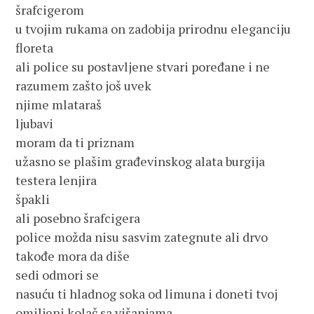
šrafcigerom
u tvojim rukama on zadobija prirodnu eleganciju
floreta
ali police su postavljene stvari poređane i ne
razumem zašto još uvek
njime mlataraš
ljubavi
moram da ti priznam
užasno se plašim građevinskog alata burgija
testera lenjira
špakli
ali posebno šrafcigera
police možda nisu sasvim zategnute ali drvo
takođe mora da diše
sedi odmori se
nasuću ti hladnog soka od limuna i doneti tvoj
omiljeni kolač sa višanjama