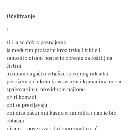
Iščekivanje
1
ti i ja se dobro poznajemo
ja međutim prolazim kroz trsku i šiblje i
samo što nisam postavio opremu za roštilj na
čistini
uzimam dugačku viljušku iz vojnog ruksaka
posežem za lukom krastavcem i komadima mesa
spakovanim u providnom najlonu
oh ti komadi
oni se presijavaju
oni nisu začinjeni kasno si mi rekla i dan je bio
oblačan
nisam ti poverovao da ćemo zaista otići