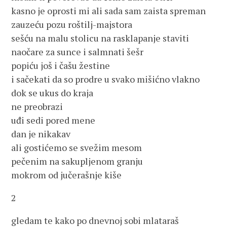
kasno je oprosti mi ali sada sam zaista spreman
zauzeću pozu roštilj-majstora
sešću na malu stolicu na rasklapanje staviti
naočare za sunce i salmnati šešr
popiću još i čašu žestine
i sačekati da so prodre u svako mišićno vlakno
dok se ukus do kraja
ne preobrazi
uđi sedi pored mene
dan je nikakav
ali gostićemo se svežim mesom
pečenim na sakupljenom granju
mokrom od jučerašnje kiše
2
gledam te kako po dnevnoj sobi mlataraš