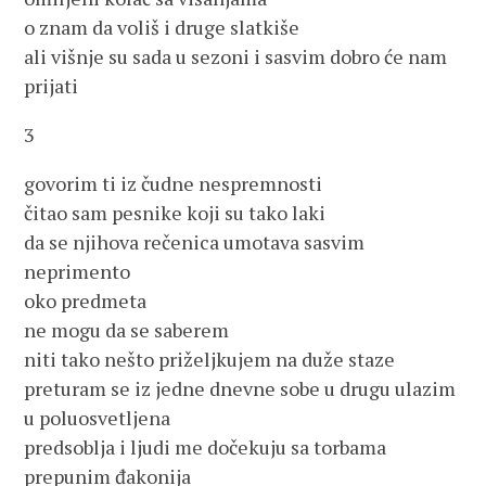
o znam da voliš i druge slatkiše
ali višnje su sada u sezoni i sasvim dobro će nam
prijati
3
govorim ti iz čudne nespremnosti
čitao sam pesnike koji su tako laki
da se njihova rečenica umotava sasvim
neprimento
oko predmeta
ne mogu da se saberem
niti tako nešto priželjkujem na duže staze
preturam se iz jedne dnevne sobe u drugu ulazim
u poluosvetljena
predsoblja i ljudi me dočekuju sa torbama
prepunim đakonija