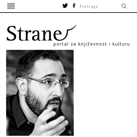
portal za književnost i kulturu
TIKA
ORI
T
SUM