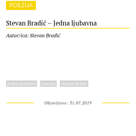
POEZIJA
 AUTORA
Stevan Bradić – Jedna ljubavna
Autor/ica: Stevan Bradić
jedna ljubavna
poezija
stevan bradic
Objavljeno: 31.07.2019