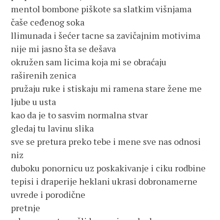
mentol bombone piškote sa slatkim višnjama
čaše ceđenog soka
llimunada i šećer tacne sa zavičajnim motivima
nije mi jasno šta se dešava
okružen sam licima koja mi se obraćaju
raširenih zenica
pružaju ruke i stiskaju mi ramena stare žene me
ljube u usta
kao da je to sasvim normalna stvar
gledaj tu lavinu slika
sve se pretura preko tebe i mene sve nas odnosi
niz
duboku ponornicu uz poskakivanje i ciku rodbine
tepisi i draperije heklani ukrasi dobronamerne
uvrede i porodične
pretnje