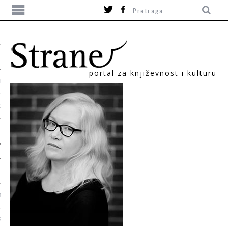
portal za književnost i kulturu
TIKA
ORI
T
SUM