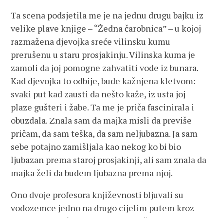
Ta scena podsjetila me je na jednu drugu bajku iz
velike plave knjige – “Žedna čarobnica” – u kojoj
razmažena djevojka sreće vilinsku kumu
prerušenu u staru prosjakinju. Vilinska kuma je
zamoli da joj pomogne zahvatiti vode iz bunara.
Kad djevojka to odbije, bude kažnjena kletvom:
svaki put kad zausti da nešto kaže, iz usta joj
plaze gušteri i žabe. Ta me je priča fascinirala i
obuzdala. Znala sam da majka misli da previše
pričam, da sam teška, da sam neljubazna. Ja sam
sebe potajno zamišljala kao nekog ko bi bio
ljubazan prema staroj prosjakinji, ali sam znala da
majka želi da budem ljubazna prema njoj.
Ono dvoje profesora književnosti bljuvali su
vodozemce jedno na drugo cijelim putem kroz