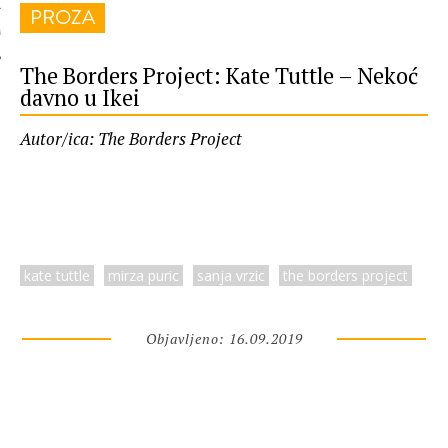
PROZA
 AUTORA
The Borders Project: Kate Tuttle – Nekoć
davno u Ikei
Autor/ica: The Borders Project
kate tuttle
mirza puric
sanja vrzic
the borders project
Objavljeno: 16.09.2019