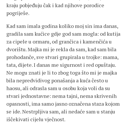
kraju pobjeđuju čak i kad njihove porodice
pogriješe.
Kad sam imala godina koliko moj sin ima danas,
gradila sam kućice gdje god sam mogla: od kutija
za cipele u ormaru, od grančica i kamenčića u
dvorištu. Majka mi je rekla da sam, kad sam bila
prohodanče, sve stvari grupirala u trojke: mama,
tata, dijete. I danas me sigurnost i red opuštaju.
Ne mogu znati je li to zbog toga što mi je majka
bila nepredvidivog ponašanja a kuća često u
haosu, ali odrasla sam u osobu koja voli da su
stvari jednostavne: nema tajni, nema skrivenih
opasnosti, ima samo jasno označena staza kojom
se ide. Nestrpljiva sam, ali nedaće sam u stanju
iščekivati cijelu vječnost.