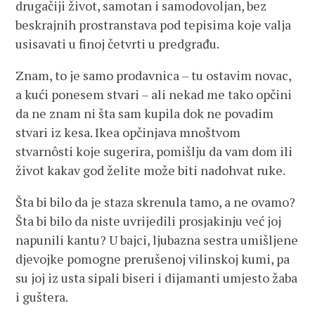
drugačiji život, samotan i samodovoljan, bez
beskrajnih prostranstava pod tepisima koje valja
usisavati u finoj četvrti u predgrađu.
Znam, to je samo prodavnica – tu ostavim novac,
a kući ponesem stvari – ali nekad me tako opčini
da ne znam ni šta sam kupila dok ne povadim
stvari iz kesa. Ikea opčinjava mnoštvom
stvarnôsti koje sugerira, pomišlju da vam dom ili
život kakav god želite može biti nadohvat ruke.
Šta bi bilo da je staza skrenula tamo, a ne ovamo?
Šta bi bilo da niste uvrijedili prosjakinju već joj
napunili kantu? U bajci, ljubazna sestra umišljene
djevojke pomogne prerušenoj vilinskoj kumi, pa
su joj iz usta sipali biseri i dijamanti umjesto žaba
i guštera.