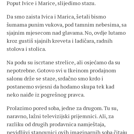
Poput Ivice i Marice, slijedimo stazu.
Da smo zaista Ivica i Marica, šetali bismo
šumama punim vukova, pod tamnim nebesima, sa
sjajnim mjesecom nad glavama. No, ovdje lutamo
kroz gustiš sjajnih kreveta i ladičara, radnih
stolova i stolica.
Na podu su iscrtane strelice, ali osjećamo da su
nepotrebne. Gotovo svi u Ikeinom prodajnom
salonu drže se staze, srdačno smo krdo i
postanemo svjesni da hodamo skupa tek kad
neko naiđe iz pogrešnog pravca.
Prolazimo pored soba, jedne za drugom. Tu su,
naravno, lažni televizijski prijemnici. Ali, za
razliku od drugih prodavnica namještaja,
nevidljivi stanovnici ovih imaginarnih soba čitaju