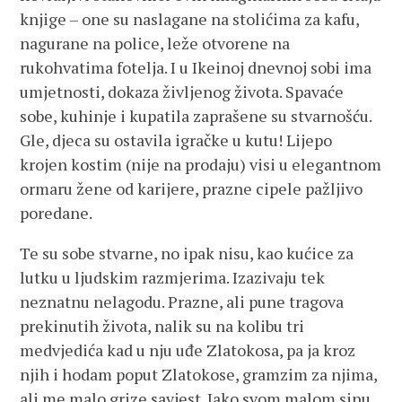
knjige – one su naslagane na stolićima za kafu,
nagurane na police, leže otvorene na
rukohvatima fotelja. I u Ikeinoj dnevnoj sobi ima
umjetnosti, dokaza življenog života. Spavaće
sobe, kuhinje i kupatila zaprašene su stvarnošću.
Gle, djeca su ostavila igračke u kutu! Lijepo
krojen kostim (nije na prodaju) visi u elegantnom
ormaru žene od karijere, prazne cipele pažljivo
poredane.
Te su sobe stvarne, no ipak nisu, kao kućice za
lutku u ljudskim razmjerima. Izazivaju tek
neznatnu nelagodu. Prazne, ali pune tragova
prekinutih života, nalik su na kolibu tri
medvjedića kad u nju uđe Zlatokosa, pa ja kroz
njih i hodam poput Zlatokose, gramzim za njima,
ali me malo grize savjest. Iako svom malom sinu