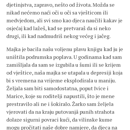
djetinjstva, zapravo, nešto od života. Možda se
nikad nećemo naći oči u oči sa vješticom ili
medvjedom, ali svi smo kao djeca naučili kakav je
osjećaj kad lažeš, kad se pretvaraš da si neko
drugi, ili kad nadmudriš nekog većeg i jačeg.
Majka je bacila našu voljenu plavu knjigu kad ju je
uništila podrumska poplava. U godinama kad sam
zamišljala da sam se izgubila u šumi ili se krijem
od vještice, naša majka se utapala u depresiji koja
bi s vremena na vrijeme eksplodirala u maniju.
Željala sam biti samodostatna, poput Ivice i
Marice, koje su roditelji napustili, što je mene
prestravilo ali ne i šokiralo. Žarko sam željela
vjerovati da na kraju putovanjâ punih strahota
dolaze sigurni povraci kući, da vilinske kume
mogu pročitati naše dobre namjere, da djeca na