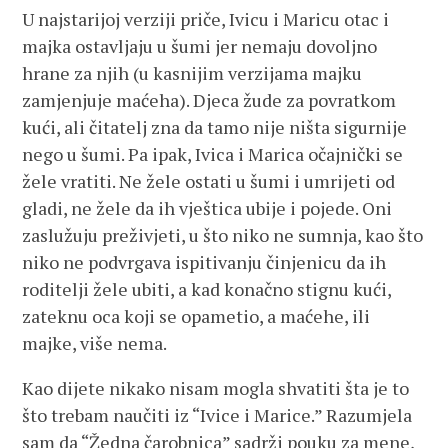
U najstarijoj verziji priče, Ivicu i Maricu otac i
majka ostavljaju u šumi jer nemaju dovoljno
hrane za njih (u kasnijim verzijama majku
zamjenjuje maćeha). Djeca žude za povratkom
kući, ali čitatelj zna da tamo nije ništa sigurnije
nego u šumi. Pa ipak, Ivica i Marica očajnički se
žele vratiti. Ne žele ostati u šumi i umrijeti od
gladi, ne žele da ih vještica ubije i pojede. Oni
zaslužuju preživjeti, u što niko ne sumnja, kao što
niko ne podvrgava ispitivanju činjenicu da ih
roditelji žele ubiti, a kad konačno stignu kući,
zateknu oca koji se opametio, a maćehe, ili
majke, više nema.
Kao dijete nikako nisam mogla shvatiti šta je to
što trebam naučiti iz “Ivice i Marice.” Razumjela
sam da “Žedna čarobnica” sadrži pouku za mene,