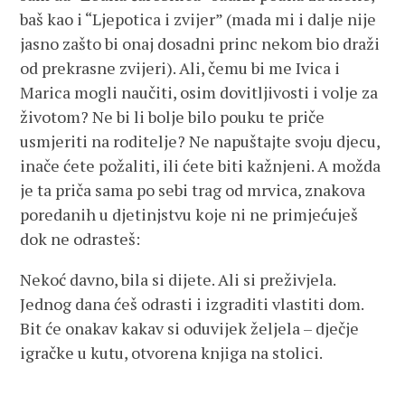
baš kao i “Ljepotica i zvijer” (mada mi i dalje nije
jasno zašto bi onaj dosadni princ nekom bio draži
od prekrasne zvijeri). Ali, čemu bi me Ivica i
Marica mogli naučiti, osim dovitljivosti i volje za
životom? Ne bi li bolje bilo pouku te priče
usmjeriti na roditelje? Ne napuštajte svoju djecu,
inače ćete požaliti, ili ćete biti kažnjeni. A možda
je ta priča sama po sebi trag od mrvica, znakova
poredanih u djetinjstvu koje ni ne primjećuješ
dok ne odrasteš:
Nekoć davno, bila si dijete. Ali si preživjela.
Jednog dana ćeš odrasti i izgraditi vlastiti dom.
Bit će onakav kakav si oduvijek željela – dječje
igračke u kutu, otvorena knjiga na stolici.