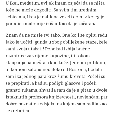
U Ikei, međutim, uvijek imam osjećaj da se ništa
loše ne može dogoditi. Sa svim tim urednim
sobicama, Ikea je nalik na veseli dom iz kojeg je
porodica maloprije izišla. Kao da je začarana.
Znam da ne misle svi tako. One koji se opiru redu
lako je uočiti: gunđaju zbog obilježene staze, žele
sami svoju utabati! Ponekad izbiju bračne
razmirice za vrijeme kupovine, ili tokom
sklapanja namještaja kod kuće. Jednom prilikom,
u Ikeinom salonu nedaleko od Bostona, hodala
sam iza jednog para kroz šumu kreveta. Počeli su
se prepirati, a kad su podigli glasove i počeli
granati rukama, shvatila sam da je u pitanju dvoje
istaknutih profesora književnosti, nevjenčani par
dobro poznat na odsjeku na kojem sam radila kao
sekretarica.