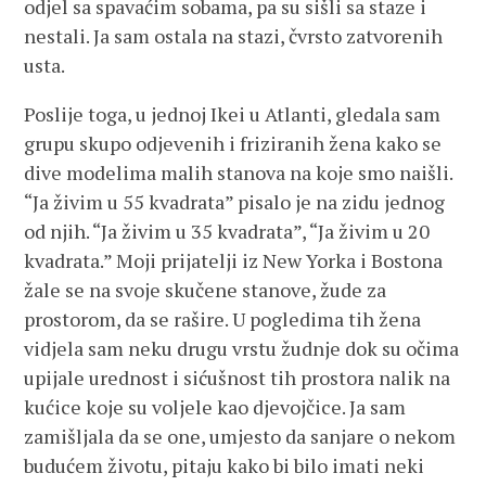
odjel sa spavaćim sobama, pa su sišli sa staze i
nestali. Ja sam ostala na stazi, čvrsto zatvorenih
usta.
Poslije toga, u jednoj Ikei u Atlanti, gledala sam
grupu skupo odjevenih i friziranih žena kako se
dive modelima malih stanova na koje smo naišli.
“Ja živim u 55 kvadrata” pisalo je na zidu jednog
od njih. “Ja živim u 35 kvadrata”, “Ja živim u 20
kvadrata.” Moji prijatelji iz New Yorka i Bostona
žale se na svoje skučene stanove, žude za
prostorom, da se rašire. U pogledima tih žena
vidjela sam neku drugu vrstu žudnje dok su očima
upijale urednost i sićušnost tih prostora nalik na
kućice koje su voljele kao djevojčice. Ja sam
zamišljala da se one, umjesto da sanjare o nekom
budućem životu, pitaju kako bi bilo imati neki