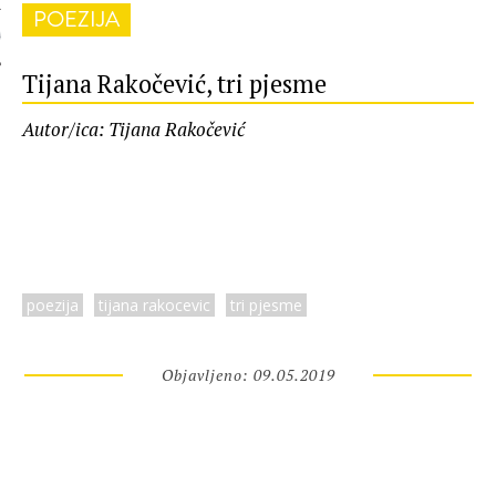
POEZIJA
 AUTORA
Tijana Rakočević, tri pjesme
Autor/ica: Tijana Rakočević
poezija
tijana rakocevic
tri pjesme
Objavljeno: 09.05.2019