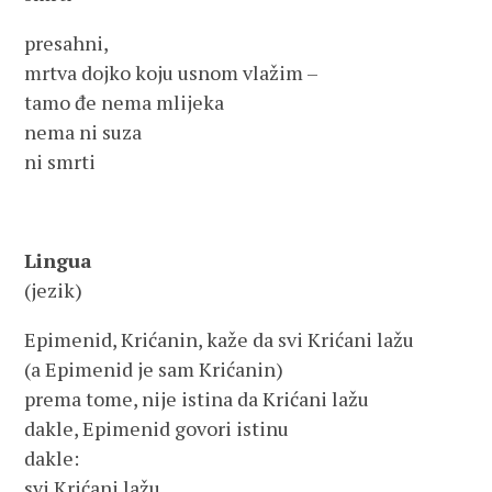
presahni,
mrtva dojko koju usnom vlažim –
tamo đe nema mlijeka
nema ni suza
ni smrti
Lingua
(jezik)
Epimenid, Krićanin, kaže da svi Krićani lažu
(a Epimenid je sam Krićanin)
prema tome, nije istina da Krićani lažu
dakle, Epimenid govori istinu
dakle:
svi Krićani lažu