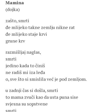
Mamina
(dojka)
zašto, smrti
đe mlijeko takne zemlju nikne rat
đe mlijeko staje krvi
grune krv
razmišljaj naglas,
smrti
jedino kada to činiš
ne radiš mi iza leđa
o, sve što si smislila već je pod zemljom.
u zadnji čas si došla, smrti
to mama zvuči kao da usta puna sise
svjesna su sopstvene
smrti