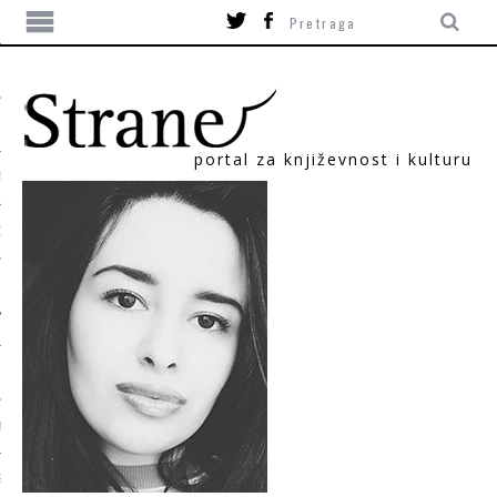
portal za književnost i kulturu
TIKA
ORI
T
SUM