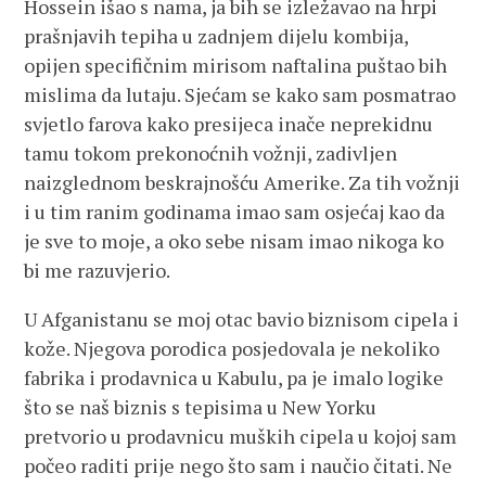
Hossein išao s nama, ja bih se izležavao na hrpi
prašnjavih tepiha u zadnjem dijelu kombija,
opijen specifičnim mirisom naftalina puštao bih
mislima da lutaju. Sjećam se kako sam posmatrao
svjetlo farova kako presijeca inače neprekidnu
tamu tokom prekonoćnih vožnji, zadivljen
naizglednom beskrajnošću Amerike. Za tih vožnji
i u tim ranim godinama imao sam osjećaj kao da
je sve to moje, a oko sebe nisam imao nikoga ko
bi me razuvjerio.
U Afganistanu se moj otac bavio biznisom cipela i
kože. Njegova porodica posjedovala je nekoliko
fabrika i prodavnica u Kabulu, pa je imalo logike
što se naš biznis s tepisima u New Yorku
pretvorio u prodavnicu muških cipela u kojoj sam
počeo raditi prije nego što sam i naučio čitati. Ne