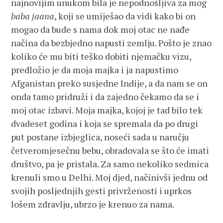
najnovijim unukom bila je nepodnošljiva za mog
baba jaana
, koji se umiješao da vidi kako bi on
mogao da bude s nama dok moj otac ne nađe
načina da bezbjedno napusti zemlju. Pošto je znao
koliko će mu biti teško dobiti njemačku vizu,
predložio je da moja majka i ja napustimo
Afganistan preko susjedne Indije, a da nam se on
onda tamo pridruži i da zajedno čekamo da se i
moj otac izbavi. Moja majka, kojoj je tad bilo tek
dvadeset godina i koja se spremala da po drugi
put postane izbjeglica, noseći sada u naručju
četveromjesečnu bebu, obradovala se što će imati
društvo, pa je pristala. Za samo nekoliko sedmica
krenuli smo u Delhi. Moj djed, načinivši jednu od
svojih posljednjih gesti privrženosti i uprkos
lošem zdravlju, ubrzo je krenuo za nama.