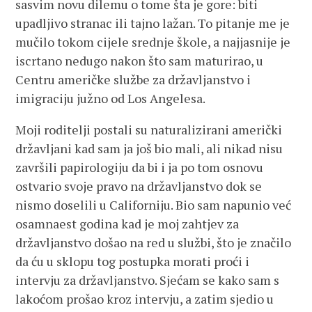
sasvim novu dilemu o tome šta je gore: biti
upadljivo stranac ili tajno lažan. To pitanje me je
mučilo tokom cijele srednje škole, a najjasnije je
iscrtano nedugo nakon što sam maturirao, u
Centru američke službe za državljanstvo i
imigraciju južno od Los Angelesa.
Moji roditelji postali su naturalizirani američki
državljani kad sam ja još bio mali, ali nikad nisu
završili papirologiju da bi i ja po tom osnovu
ostvario svoje pravo na državljanstvo dok se
nismo doselili u Californiju. Bio sam napunio već
osamnaest godina kad je moj zahtjev za
državljanstvo došao na red u službi, što je značilo
da ću u sklopu tog postupka morati proći i
intervju za državljanstvo. Sjećam se kako sam s
lakoćom prošao kroz intervju, a zatim sjedio u