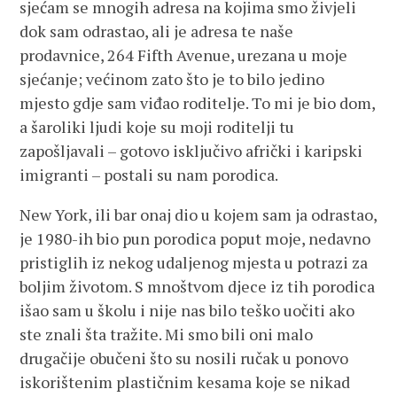
sjećam se mnogih adresa na kojima smo živjeli
dok sam odrastao, ali je adresa te naše
prodavnice, 264 Fifth Avenue, urezana u moje
sjećanje; većinom zato što je to bilo jedino
mjesto gdje sam viđao roditelje. To mi je bio dom,
a šaroliki ljudi koje su moji roditelji tu
zapošljavali – gotovo isključivo afrički i karipski
imigranti – postali su nam porodica.
New York, ili bar onaj dio u kojem sam ja odrastao,
je 1980-ih bio pun porodica poput moje, nedavno
pristiglih iz nekog udaljenog mjesta u potrazi za
boljim životom. S mnoštvom djece iz tih porodica
išao sam u školu i nije nas bilo teško uočiti ako
ste znali šta tražite. Mi smo bili oni malo
drugačije obučeni što su nosili ručak u ponovo
iskorištenim plastičnim kesama koje se nikad