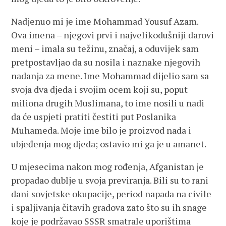
Nadjenuo mi je ime Mohammad Yousuf Azam.
Ova imena – njegovi prvi i najvelikodušniji darovi
meni – imala su težinu, značaj, a oduvijek sam
pretpostavljao da su nosila i naznake njegovih
nadanja za mene. Ime Mohammad dijelio sam sa
svoja dva djeda i svojim ocem koji su, poput
miliona drugih Muslimana, to ime nosili u nadi
da će uspjeti pratiti čestiti put Poslanika
Muhameda. Moje ime bilo je proizvod nada i
ubjeđenja mog djeda; ostavio mi ga je u amanet.
U mjesecima nakon mog rođenja, Afganistan je
propadao dublje u svoja previranja. Bili su to rani
dani sovjetske okupacije, period napada na civile
i spaljivanja čitavih gradova zato što su ih snage
koje je podržavao SSSR smatrale uporištima