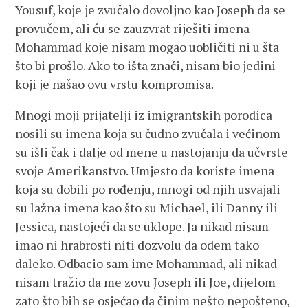
Yousuf, koje je zvučalo dovoljno kao Joseph da se
provučem, ali ću se zauzvrat riješiti imena
Mohammad koje nisam mogao uobličiti ni u šta
što bi prošlo. Ako to išta znači, nisam bio jedini
koji je našao ovu vrstu kompromisa.
Mnogi moji prijatelji iz imigrantskih porodica
nosili su imena koja su čudno zvučala i većinom
su išli čak i dalje od mene u nastojanju da učvrste
svoje Amerikanstvo. Umjesto da koriste imena
koja su dobili po rođenju, mnogi od njih usvajali
su lažna imena kao što su Michael, ili Danny ili
Jessica, nastojeći da se uklope. Ja nikad nisam
imao ni hrabrosti niti dozvolu da odem tako
daleko. Odbacio sam ime Mohammad, ali nikad
nisam tražio da me zovu Joseph ili Joe, dijelom
zato što bih se osjećao da činim nešto nepošteno,