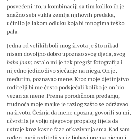
posvećeni. To, u kombinaciji sa tim koliko ih je
snažno sebi vukla zemlja njihovih predaka,
učinilo je lakom odluku koja bi mnogima teško
pala.
Jedna od velikih boli mog života je što nikad
nisam dovoljno dobro upoznao svog djeda, svog
baba jaan
; ostalo mi je tek pregršt fotografija i
nijedno jedino živo sjećanje na njega. On je,
međutim, poznavao mene. Kroz moje djetinjstvo
roditelji bi me često podsjećali koliko je on bio
vezan za mene. Prema porodičnom predanju,
trudnoća moje majke je razlog zašto se održavao
na životu. Čežnja da mene upozna, govorili su mi,
učvrstila je volju njegovog propalog tijela da
ustraje kroz kasne faze otkazivanja srca. Kad sam
rođen, moji roditelji su iz ljubavi prema njemu i