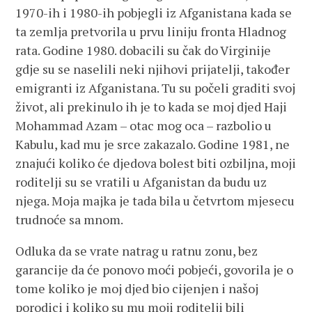
1970-ih i 1980-ih pobjegli iz Afganistana kada se
ta zemlja pretvorila u prvu liniju fronta Hladnog
rata. Godine 1980. dobacili su čak do Virginije
gdje su se naselili neki njihovi prijatelji, također
emigranti iz Afganistana. Tu su počeli graditi svoj
život, ali prekinulo ih je to kada se moj djed Haji
Mohammad Azam – otac mog oca – razbolio u
Kabulu, kad mu je srce zakazalo. Godine 1981, ne
znajući koliko će djedova bolest biti ozbiljna, moji
roditelji su se vratili u Afganistan da budu uz
njega. Moja majka je tada bila u četvrtom mjesecu
trudnoće sa mnom.
Odluka da se vrate natrag u ratnu zonu, bez
garancije da će ponovo moći pobjeći, govorila je o
tome koliko je moj djed bio cijenjen i našoj
porodici i koliko su mu moji roditelji bili