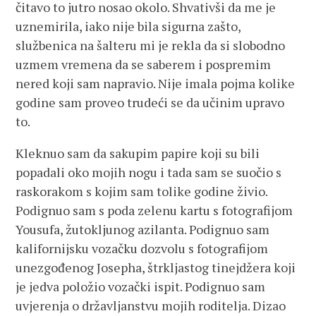
čitavo to jutro nosao okolo. Shvativši da me je
uznemirila, iako nije bila sigurna zašto,
službenica na šalteru mi je rekla da si slobodno
uzmem vremena da se saberem i pospremim
nered koji sam napravio. Nije imala pojma kolike
godine sam proveo trudeći se da učinim upravo
to.
Kleknuo sam da sakupim papire koji su bili
popadali oko mojih nogu i tada sam se suočio s
raskorakom s kojim sam tolike godine živio.
Podignuo sam s poda zelenu kartu s fotografijom
Yousufa, žutokljunog azilanta. Podignuo sam
kalifornijsku vozačku dozvolu s fotografijom
unezgođenog Josepha, štrkljastog tinejdžera koji
je jedva položio vozački ispit. Podignuo sam
uvjerenja o državljanstvu mojih roditelja. Dizao