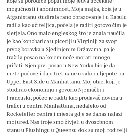
koje su porodice poput moje jedva dočekale:
mogućnosti i anonimnost. Moja majka, koja je u
Afganistanu studirala rano obrazovanje i u Kabulu
radila kao učiteljica, počela je raditi gotovo čim je
sletjela. Ono malo engleskog što je znala naučila
je kao konobarica u piceriji u Virginiji za svog
prvog boravka u Sjedinjenim Državama, pa je
tražila posao na kojem neće morati mnogo
pričati. Njen prvi posao u New Yorku bio je da
mete podove i daje tretmane u salonu ljepote na
Upper East Side u Manhattanu. Moj otac, koji je
studirao ekonomiju i govorio Njemački i
Francuski, počeo je raditi kao prodavač novina u
trafici u centru Manhattana, nedaleko od
Rockefeller centra i mjesta gdje se danas nalazi
moj ured. Nas troje smo živjeli u dvosobnom
stanu u Flushingu u Queensu dok su moji roditelji