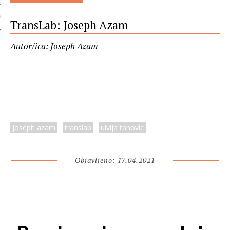
 AUTORA
TransLab: Joseph Azam
Autor/ica: Joseph Azam
joseph azam
translab
ulvija tanovic
Objavljeno: 17.04.2021