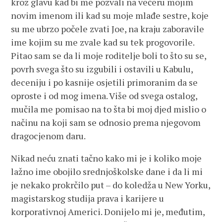
kroz glavu kad bi me pozvali na večeru mojim
novim imenom ili kad su moje mlađe sestre, koje
su me ubrzo počele zvati Joe, na kraju zaboravile
ime kojim su me zvale kad su tek progovorile.
Pitao sam se da li moje roditelje boli to što su se,
povrh svega što su izgubili i ostavili u Kabulu,
deceniju i po kasnije osjetili primoranim da se
oproste i od mog imena. Više od svega ostalog,
mučila me pomisao na to šta bi moj djed mislio o
načinu na koji sam se odnosio prema njegovom
dragocjenom daru.
Nikad neću znati tačno kako mi je i koliko moje
lažno ime obojilo srednjoškolske dane i da li mi
je nekako prokrčilo put – do koledža u New Yorku,
magistarskog studija prava i karijere u
korporativnoj Americi. Donijelo mi je, međutim,