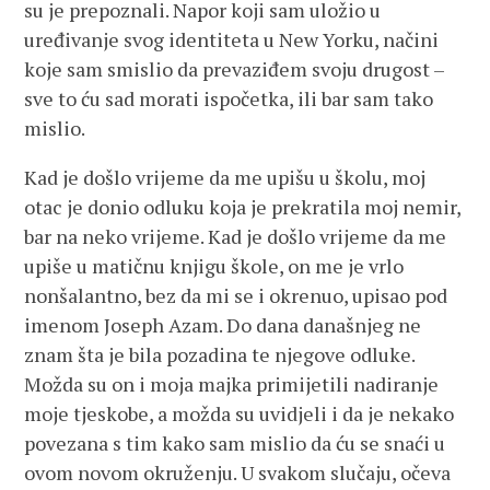
su je prepoznali. Napor koji sam uložio u
uređivanje svog identiteta u New Yorku, načini
koje sam smislio da prevaziđem svoju drugost –
sve to ću sad morati ispočetka, ili bar sam tako
mislio.
Kad je došlo vrijeme da me upišu u školu, moj
otac je donio odluku koja je prekratila moj nemir,
bar na neko vrijeme. Kad je došlo vrijeme da me
upiše u matičnu knjigu škole, on me je vrlo
nonšalantno, bez da mi se i okrenuo, upisao pod
imenom Joseph Azam. Do dana današnjeg ne
znam šta je bila pozadina te njegove odluke.
Možda su on i moja majka primijetili nadiranje
moje tjeskobe, a možda su uvidjeli i da je nekako
povezana s tim kako sam mislio da ću se snaći u
ovom novom okruženju. U svakom slučaju, očeva