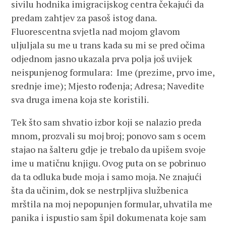
sivilu hodnika imigracijskog centra čekajući da
predam zahtjev za pasoš istog dana.
Fluorescentna svjetla nad mojom glavom
uljuljala su me u trans kada su mi se pred očima
odjednom jasno ukazala prva polja još uvijek
neispunjenog formulara: Ime (prezime, prvo ime,
srednje ime); Mjesto rođenja; Adresa; Navedite
sva druga imena koja ste koristili.
Tek što sam shvatio izbor koji se nalazio preda
mnom, prozvali su moj broj; ponovo sam s ocem
stajao na šalteru gdje je trebalo da upišem svoje
ime u matičnu knjigu. Ovog puta on se pobrinuo
da ta odluka bude moja i samo moja. Ne znajući
šta da učinim, dok se nestrpljiva službenica
mrštila na moj nepopunjen formular, uhvatila me
panika i ispustio sam špil dokumenata koje sam