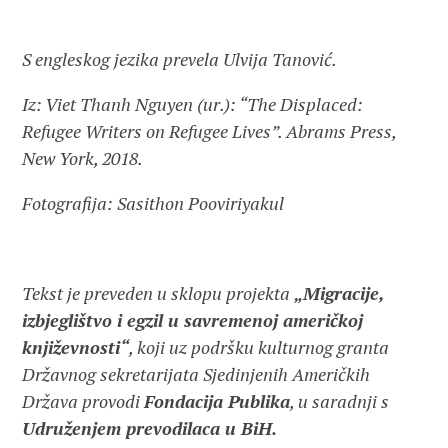
S engleskog jezika prevela Ulvija Tanović.
Iz: Viet Thanh Nguyen (ur.): “The Displaced:
Refugee Writers on Refugee Lives”. Abrams Press,
New York, 2018.
Fotografija: Sasithon Pooviriyakul
Tekst je preveden u sklopu projekta
„Migracije,
izbjeglištvo i egzil u savremenoj američkoj
književnosti“
, koji uz podršku kulturnog granta
Državnog sekretarijata Sjedinjenih Američkih
Država provodi
Fondacija Publika
, u saradnji s
Udruženjem prevodilaca u BiH.