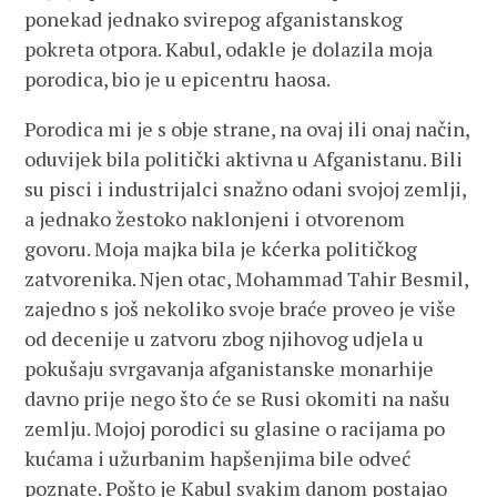
ponekad jednako svirepog afganistanskog
pokreta otpora. Kabul, odakle je dolazila moja
porodica, bio je u epicentru haosa.
Porodica mi je s obje strane, na ovaj ili onaj način,
oduvijek bila politički aktivna u Afganistanu. Bili
su pisci i industrijalci snažno odani svojoj zemlji,
a jednako žestoko naklonjeni i otvorenom
govoru. Moja majka bila je kćerka političkog
zatvorenika. Njen otac, Mohammad Tahir Besmil,
zajedno s još nekoliko svoje braće proveo je više
od decenije u zatvoru zbog njihovog udjela u
pokušaju svrgavanja afganistanske monarhije
davno prije nego što će se Rusi okomiti na našu
zemlju. Mojoj porodici su glasine o racijama po
kućama i užurbanim hapšenjima bile odveć
poznate. Pošto je Kabul svakim danom postajao