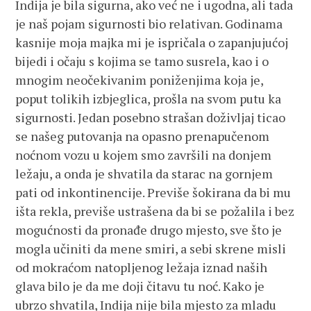
Indija je bila sigurna, ako već ne i ugodna, ali tada
je naš pojam sigurnosti bio relativan. Godinama
kasnije moja majka mi je ispričala o zapanjujućoj
bijedi i očaju s kojima se tamo susrela, kao i o
mnogim neočekivanim poniženjima koja je,
poput tolikih izbjeglica, prošla na svom putu ka
sigurnosti. Jedan posebno strašan doživljaj ticao
se našeg putovanja na opasno prenapučenom
noćnom vozu u kojem smo završili na donjem
ležaju, a onda je shvatila da starac na gornjem
pati od inkontinencije. Previše šokirana da bi mu
išta rekla, previše ustrašena da bi se požalila i bez
mogućnosti da pronađe drugo mjesto, sve što je
mogla učiniti da mene smiri, a sebi skrene misli
od mokraćom natopljenog ležaja iznad naših
glava bilo je da me doji čitavu tu noć. Kako je
ubrzo shvatila, Indija nije bila mjesto za mladu