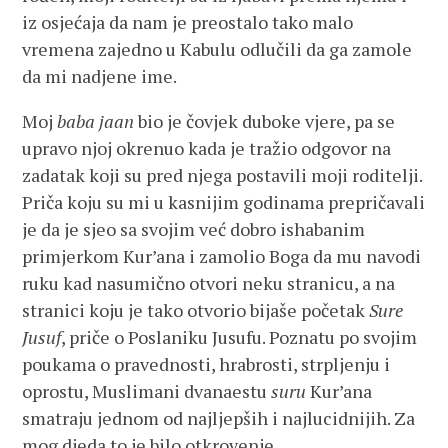
iz osjećaja da nam je preostalo tako malo
vremena zajedno u Kabulu odlučili da ga zamole
da mi nadjene ime.
Moj
baba jaan
bio je čovjek duboke vjere, pa se
upravo njoj okrenuo kada je tražio odgovor na
zadatak koji su pred njega postavili moji roditelji.
Priča koju su mi u kasnijim godinama prepričavali
je da je sjeo sa svojim već dobro ishabanim
primjerkom Kur’ana i zamolio Boga da mu navodi
ruku kad nasumično otvori neku stranicu, a na
stranici koju je tako otvorio bijaše početak
Sure
Jusuf
, priče o Poslaniku Jusufu. Poznatu po svojim
poukama o pravednosti, hrabrosti, strpljenju i
oprostu, Muslimani dvanaestu
suru
Kur’ana
smatraju jednom od najljepših i najlucidnijih. Za
mog djeda to je bilo otkrovenje.