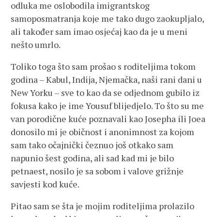
odluka me oslobodila imigrantskog
samoposmatranja koje me tako dugo zaokupljalo,
ali također sam imao osjećaj kao da je u meni
nešto umrlo.
Toliko toga što sam prošao s roditeljima tokom
godina – Kabul, Indija, Njemačka, naši rani dani u
New Yorku – sve to kao da se odjednom gubilo iz
fokusa kako je ime Yousuf blijedjelo. To što su me
van porodične kuće poznavali kao Josepha ili Joea
donosilo mi je običnost i anonimnost za kojom
sam tako očajnički čeznuo još otkako sam
napunio šest godina, ali sad kad mi je bilo
petnaest, nosilo je sa sobom i valove grižnje
savjesti kod kuće.
Pitao sam se šta je mojim roditeljima prolazilo