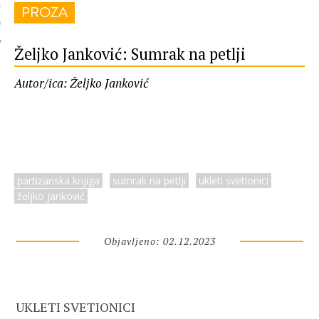
PROZA
 AUTORA
Željko Janković: Sumrak na petlji
Autor/ica: Željko Janković
partizanska knjiga
sumrak na petlji
ukleti svetionici
željko janković
Objavljeno: 02.12.2023
UKLETI SVETIONICI