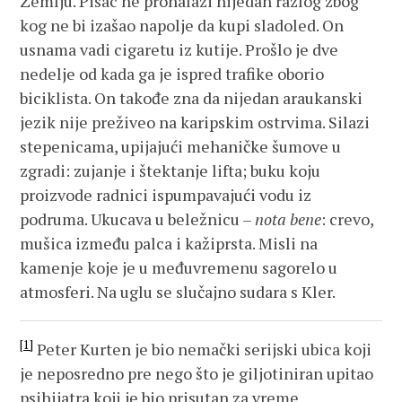
Zemlju. Pisac ne pronalazi nijedan razlog zbog
kog ne bi izašao napolje da kupi sladoled. On
usnama vadi cigaretu iz kutije. Prošlo je dve
nedelje od kada ga je ispred trafike oborio
biciklista. On takođe zna da nijedan araukanski
jezik nije preživeo na karipskim ostrvima. Silazi
stepenicama, upijajući mehaničke šumove u
zgradi: zujanje i štektanje lifta; buku koju
proizvode radnici ispumpavajući vodu iz
podruma. Ukucava u beležnicu –
nota bene
: crevo,
mušica između palca i kažiprsta. Misli na
kamenje koje je u međuvremenu sagorelo u
atmosferi. Na uglu se slučajno sudara s Kler.
[1]
Peter Kurten je bio nemački serijski ubica koji
je neposredno pre nego što je giljotiniran upitao
psihijatra koji je bio prisutan za vreme