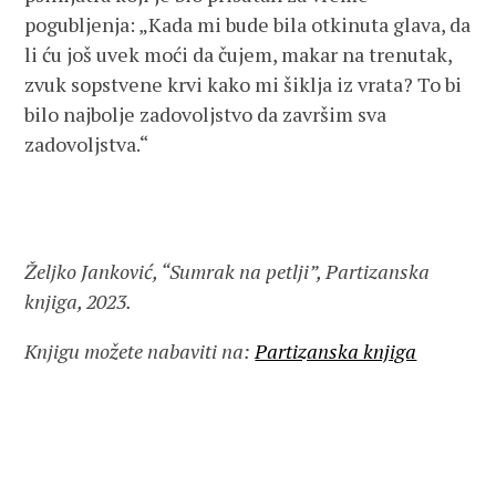
pogubljenja: „Kada mi bude bila otkinuta glava, da
li ću još uvek moći da čujem, makar na trenutak,
zvuk sopstvene krvi kako mi šiklja iz vrata? To bi
bilo najbolje zadovoljstvo da završim sva
zadovoljstva.“
Željko Janković, “Sumrak na petlji”, Partizanska
knjiga, 2023.
Knjigu možete nabaviti na:
Partizanska knjiga