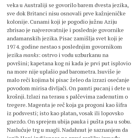
veka u Australiji se govorilo barem dvesta jezika,
sve dok Britanci nisu osnovali prve kažnjeničke
kolonije. Cunami koji je pogodio južnu Aziju
zbrisao je najverovatnije i poslednje govornike
andamanskih jezika. Pisac zamišlja svet koji je
1974. godine nestao s poslednjim govornikom
jezika
manks
: ostrvo i vodu uzburkanu na
površini; kapetana kog ni kada je prvi put isplovio
na more nije uplašio pad barometra. Isuviše je
malo reči kojima bi pisac želeo da izrazi osećanje
povodom mirisa divljači. On pamti pucanj i dete u
krošnji. Izlazi na terasu s palčevima zadenutim o
tregere. Magenta je reč koja ga progoni kao šifra
iz podsvesti; isto kao platan, vosak ili lopovsko
gnezdo. On sprejem ubija pauka i pušta psa u sobu.
Naslućuje trg u magli. Nadahnut je saznanjem da