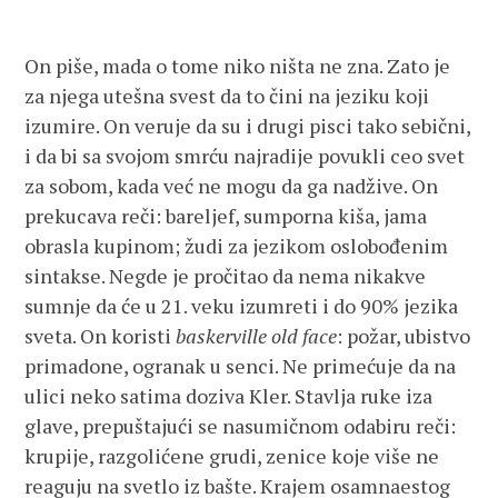
On piše, mada o tome niko ništa ne zna. Zato je
za njega utešna svest da to čini na jeziku koji
izumire. On veruje da su i drugi pisci tako sebični,
i da bi sa svojom smrću najradije povukli ceo svet
za sobom, kada već ne mogu da ga nadžive. On
prekucava reči: bareljef, sumporna kiša, jama
obrasla kupinom; žudi za jezikom oslobođenim
sintakse. Negde je pročitao da nema nikakve
sumnje da će u 21. veku izumreti i do 90% jezika
sveta. On koristi
baskerville old face
: požar, ubistvo
primadone, ogranak u senci. Ne primećuje da na
ulici neko satima doziva Kler. Stavlja ruke iza
glave, prepuštajući se nasumičnom odabiru reči:
krupije, razgolićene grudi, zenice koje više ne
reaguju na svetlo iz bašte. Krajem osamnaestog