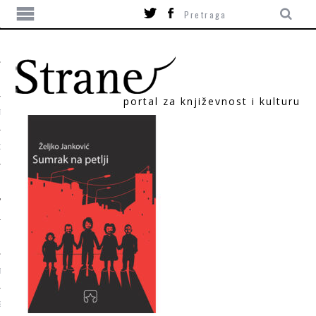
portal za književnost i kulturu
TIKA
ORI
T
SUM