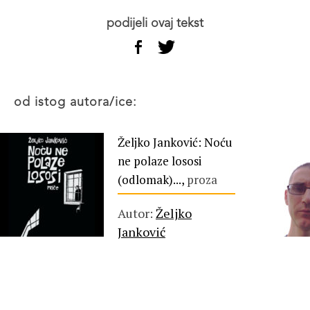
podijeli ovaj tekst
od istog autora/ice:
Željko Janković: Noću
ne polaze lososi
(odlomak)...,
proza
Autor:
Željko
Janković