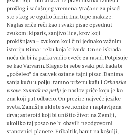
jezik Hopi indijanaca ne pravi razliku između
prošlog i sadašnjeg vremena. Vraća se za pisaći
sto s kog se ogulio furnir. Ima tupe makaze.
Naglas sriče reči kao i svaki pisac opsednut
zvukom: kiparis, sanjivo lice, krov koji
prokišnjava – zvukom koji čini jednako važnim
istoriju Rima i reku koja krivuda. On se iskrada
noću da bi iz parka vadio cveće za rasad. Potpisuje
se kao Varvarin. Slagao bi sebe svaki put kada bi
„poželeo” da zauvek ostane tajni pisac. Danima
sanja kuću u polju: tamno prženu kafu i
Orkanske
visove
.
Sumrak na petlji
je naslov priče koju je ko
zna koji put odbacio. On prezire najveće jezike
sveta. Zamišlja uklete svetionike i naplavljena
drva; asteroid koji bi uništio život na Zemlji,
ukoliko taj posao ne bi obavili neodgovorni
stanovnici planete. Pribaltik, barut na košulji,