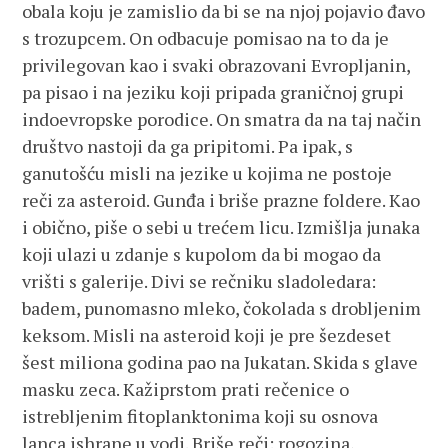
obala koju je zamislio da bi se na njoj pojavio đavo
s trozupcem. On odbacuje pomisao na to da je
privilegovan kao i svaki obrazovani Evropljanin,
pa pisao i na jeziku koji pripada graničnoj grupi
indoevropske porodice. On smatra da na taj način
društvo nastoji da ga pripitomi. Pa ipak, s
ganutošću misli na jezike u kojima ne postoje
reči za asteroid. Gunđa i briše prazne foldere. Kao
i obično, piše o sebi u trećem licu. Izmišlja junaka
koji ulazi u zdanje s kupolom da bi mogao da
vrišti s galerije. Divi se rečniku sladoledara:
badem, punomasno mleko, čokolada s drobljenim
keksom. Misli na asteroid koji je pre šezdeset
šest miliona godina pao na Jukatan. Skida s glave
masku zeca. Kažiprstom prati rečenice o
istrebljenim fitoplanktonima koji su osnova
lanca ishrane u vodi. Briše reči: rogozina,