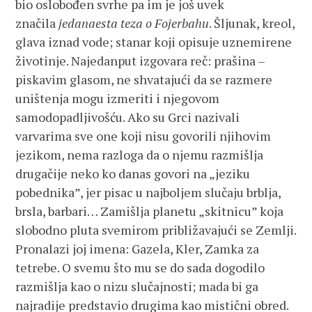
bio oslobođen svrhe pa im je još uvek
značila
jedanaesta teza o Fojerbahu
. Šljunak, kreol,
glava iznad vode; stanar koji opisuje uznemirene
životinje. Najedanput izgovara reč: prašina –
piskavim glasom, ne shvatajući da se razmere
uništenja mogu izmeriti i njegovom
samodopadljivošću. Ako su Grci nazivali
varvarima sve one koji nisu govorili njihovim
jezikom, nema razloga da o njemu razmišlja
drugačije neko ko danas govori na „jeziku
pobednika”, jer pisac u najboljem slučaju brblja,
brsla, barbari… Zamišlja planetu „skitnicu” koja
slobodno pluta svemirom približavajući se Zemlji.
Pronalazi joj imena: Gazela, Kler, Zamka za
tetrebe. O svemu što mu se do sada dogodilo
razmišlja kao o nizu slučajnosti; mada bi ga
najradije predstavio drugima kao mistični obred.