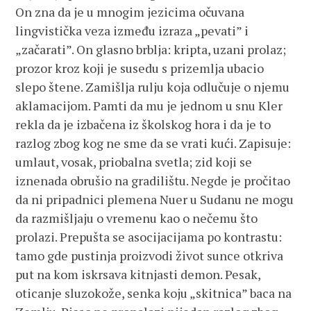
On zna da je u mnogim jezicima očuvana
lingvistička veza između izraza „pevati” i
„začarati”. On glasno brblja: kripta, uzani prolaz;
prozor kroz koji je susedu s prizemlja ubacio
slepo štene. Zamišlja rulju koja odlučuje o njemu
aklamacijom. Pamti da mu je jednom u snu Kler
rekla da je izbačena iz školskog hora i da je to
razlog zbog kog ne sme da se vrati kući. Zapisuje:
umlaut, vosak, priobalna svetla; zid koji se
iznenada obrušio na gradilištu. Negde je pročitao
da ni pripadnici plemena Nuer u Sudanu ne mogu
da razmišljaju o vremenu kao o nečemu što
prolazi. Prepušta se asocijacijama po kontrastu:
tamo gde pustinja proizvodi život sunce otkriva
put na kom iskrsava kitnjasti demon. Pesak,
oticanje sluzokože, senka koju „skitnica” baca na