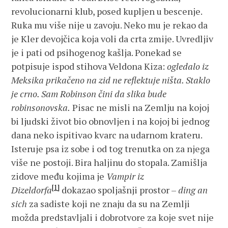
revolucionarni klub, posed kupljen u bescenje.
Ruka mu više nije u zavoju. Neko mu je rekao da
je Kler devojčica koja voli da crta zmije. Uvredljiv
je i pati od psihogenog kašlja. Ponekad se
potpisuje ispod stihova Veldona Kiza:
ogledalo iz
Meksika prikačeno na zid ne reflektuje ništa. Staklo
je crno. Sam Robinson čini da slika bude
robinsonovska.
Pisac ne misli na Zemlju na kojoj
bi ljudski život bio obnovljen i na kojoj bi jednog
dana neko ispitivao kvarc na udarnom krateru.
Isteruje psa iz sobe i od tog trenutka on za njega
više ne postoji. Bira haljinu do stopala. Zamišlja
zidove među kojima je
Vampir iz
[1]
Dizeldorfa
dokazao spoljašnji prostor –
ding an
sich
za sadiste koji ne znaju da su na Zemlji
možda predstavljali i dobrotvore za koje svet nije