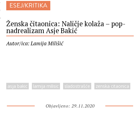
ESEJ/KRITIKA
 AUTORA
Ženska čitaonica: Naličje kolaža – pop-
nadrealizam Asje Bakić
Autor/ica: Lamija Milišić
asja bakic
lamija milisic
sladostrašće
zenska citaonica
Objavljeno: 29.11.2020