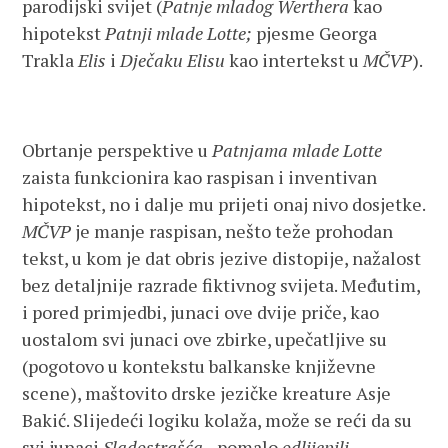
parodijski svijet (
Patnje mladog Werthera
kao
hipotekst
Patnji mlade Lotte;
pjesme Georga
Trakla
Elis
i
Dječaku Elisu
kao intertekst u
MČVP
).
Obrtanje perspektive u
Patnjama mlade Lotte
zaista funkcionira kao raspisan i inventivan
hipotekst, no i dalje mu prijeti onaj nivo dosjetke.
MČVP
je manje raspisan, nešto teže prohodan
tekst, u kom je dat obris jezive distopije, nažalost
bez detaljnije razrade fiktivnog svijeta. Međutim,
i pored primjedbi, junaci ove dvije priče, kao
uostalom svi junaci ove zbirke, upečatljive su
(pogotovo u kontekstu balkanske književne
scene), maštovito drske jezičke kreature Asje
Bakić. Slijedeći logiku kolaža, može se reći da su
svi junaci
Sladostrašća
– pomalo
odlijepili
.