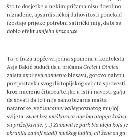
što te dosjetke u nekim pričama nisu dovoljno
razrađene, apsurdističkoj duhovitosti ponekad
izostaje prijeko potrebni satirički mig, da bi se
dobio efekt
smijeha kroz suze
.
Ta je fraza uopće vrijedna spomena u kontekstu
Asje Bakić budući da u pričama
Gretel
i
Otmica
zaista uspijeva
namjerno
blesavu, gotovo naivnu
pretpostavku svog distopijskog svijeta sprovesti
kroz imerziju čitaoca/teljke u isti i navesti ga/ju
da shvati da to i nije samo bizarna mašta
naratorke, već
uncanny valley
poznatog mu/joj
svijeta:
Svijet bez muškaraca nije bio utopija kakvu
su priželjkivale. (…) Zabavni je park bio ideja koja je
okrunila zadnji stadij muškog ludila, ali žene su ga