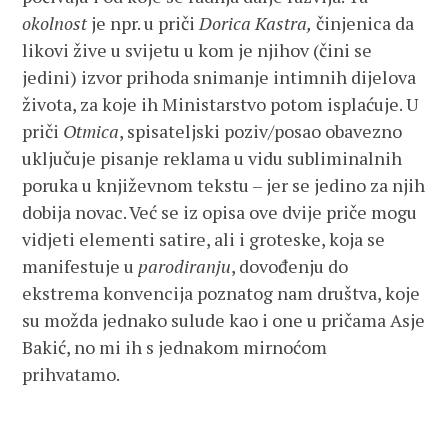
okolnost
je npr. u priči
Dorica Kastra,
činjenica da
likovi žive u svijetu u kom je njihov (čini se
jedini) izvor prihoda snimanje intimnih dijelova
života, za koje ih Ministarstvo potom isplaćuje. U
priči
Otmica
, spisateljski poziv/posao obavezno
uključuje pisanje reklama u vidu subliminalnih
poruka u književnom tekstu – jer se jedino za njih
dobija novac. Već se iz opisa ove dvije priče mogu
vidjeti elementi satire, ali i groteske, koja se
manifestuje u
parodiranju
, dovođenju do
ekstrema konvencija poznatog nam društva, koje
su možda jednako sulude kao i one u pričama Asje
Bakić, no mi ih s jednakom mirnoćom
prihvatamo.