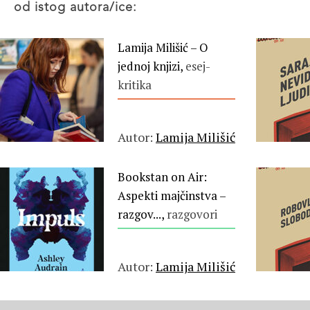
od istog autora/ice:
Lamija Milišić – O
jednoj knjizi,
esej-
kritika
Autor:
Lamija Milišić
Bookstan on Air:
Aspekti majčinstva –
razgov...,
razgovori
Autor:
Lamija Milišić