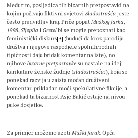
Međutim, posljedica tih bizarnih pretpostavki na
kojim počivaju fiktivni svjetovi
Sladostrašća
jeste
često predvidljiv kraj. Priče poput
Muškog jarka
,
1998
,
Sljepila
i
Gretel
bi se mogle prepoznati kao
feministički diskurs
[3]
(budući da kroz parodiju
društva i njegove raspodjele spolnih/rodnih
tipičnosti daju bridak komentar na iste), no
njihove
bizarne pretpostavke
su nastale na ideji
karikature ženske žudnje (
sladostrašća!
), koja se
ponekad razvija u zaista moćan društveni
komentar, prikladan moći spekulativne fikcije, a
ponekad ta bizarnost Asje Bakić ostaje na nivou
puke dosjetke.
Za primjer možemo uzeti
Muški jarak
. Opća