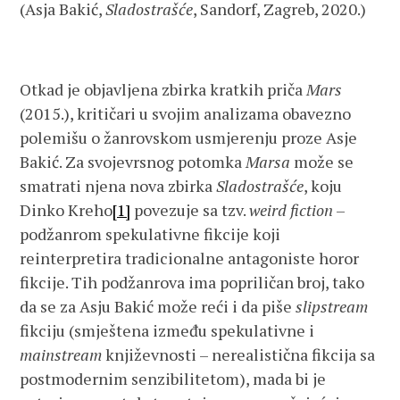
(Asja Bakić,
Sladostrašće
, Sandorf, Zagreb, 2020.)
Otkad je objavljena zbirka kratkih priča
Mars
(2015.), kritičari u svojim analizama obavezno
polemišu o žanrovskom usmjerenju proze Asje
Bakić. Za svojevrsnog potomka
Marsa
može se
smatrati njena nova zbirka
Sladostrašće
, koju
Dinko Kreho
[1]
povezuje sa tzv.
weird fiction
–
podžanrom spekulativne fikcije koji
reinterpretira tradicionalne antagoniste horor
fikcije. Tih podžanrova ima popriličan broj, tako
da se za Asju Bakić može reći i da piše
slipstream
fikciju (smještena između spekulativne i
mainstream
književnosti – nerealistična fikcija sa
postmodernim senzibilitetom), mada bi je