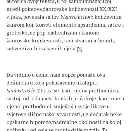
autorica ovog teksta, u toj samoumnažajućoj
mreži pojmova žanrovske književnosti XX/XXI
vijeka, povezala sa tzv.
bizarro fiction
: književnim
žanrom koji koristi elemente apsurdizma, satire i
groteske, uz pop-nadrealizam i kanone
žanrovske književnosti, radi stvaranja čudnih,
subverzivnih i zabavnih djela.
[2]
Da vidimo u čemu nam uopće pomaže ova
definicija u koju pokušavamo ukalupiti
Sladostrašće
. Zbirka se, kao i njena prethodnica,
sastoji od jedanaest kratkih priča koje, kao i one u
njenoj prethodnici, smještaju svoje likove u
svjetove slične našoj stvarnosti, uz dodatak neke
opskurne hipoteze/nadrealne okolnosti na kojoj
počivaju i od koje se radnja dalje razvija. Ta