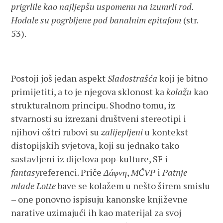
prigrlile kao najljepšu uspomenu na izumrli rod.
Hodale su pogrbljene pod banalnim epitafom
(str.
53).
Postoji još jedan aspekt
Sladostrašća
koji je bitno
primijetiti, a to je njegova sklonost ka
kolažu
kao
strukturalnom principu. Shodno tomu, iz
stvarnosti su izrezani društveni stereotipi i
njihovi oštri rubovi su
zalijepljeni
u kontekst
distopijskih svjetova, koji su jednako tako
sastavljeni iz dijelova pop-kulture, SF i
fantasy
referenci. Priče
Δάφνη
,
MČVP
i
Patnje
mlade Lotte
bave se kolažem u nešto širem smislu
– one ponovno ispisuju kanonske književne
narative uzimajući ih kao materijal za svoj