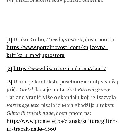
[1]
Dinko Kreho,
U međuprostoru
, dostupno na:
https://www.portalnovosti.com/knjizevna-
kritika-u-medjuprostoru
[2]
https://www.bizarrocentral.com/about/
[3]
U tom je kontekstu posebno zanimljiv slučaj
priče
Gretel
, koja je metatekst
Partenogeneze
Tatjane Vranić. Više o skandalu koji je izazvala
Partenogeneza
pisala je Maja Abadžija u tekstu
Glitch ili tračak nade
, dostupnom na:
http://www.prometej.ba/clanak/kultura/glitch-
ili-tracak-nade-4560