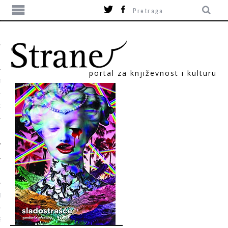
portal za književnost i kulturu
TIKA
ORI
T
SUM