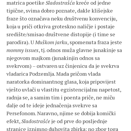
matrica poetike
Sladostrašća
kreće od jedne
tipične, svima dobro poznate, dakle klišejske
fraze što označava neku društvenu konvenciju,
koja u priči otkriva groteskno naličje i postaje
središte/smisao društvene distopije (i time se
parodira). U
Muškom jarku
, spomenuta fraza jeste
mommy issues
, tj. odnos muža glavne junakinje sa
njegovom majkom (junakinjin odnos sa
svekrvom) – ostvaren uz činjenicu da je svekrva
vladarica Podzemlja. Mada pričom vlada
naratorka dominantnog glasa, koja pripovijest
vješto uvlači u vlastitu egzistencijalnu napetost,
radnja se, a samim tim i poenta priče, ne miču
dalje od te ideje jednačenja svekrve sa
Persefonom. Naravno, njime se dobija komički
efekt,
Sladostrašće
je od prve do posljednje
stranice iznimno duhovita zbirka; no zbog toga