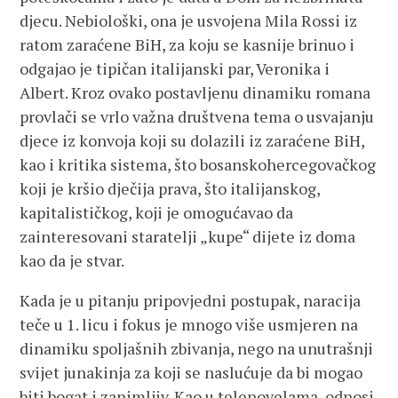
djecu. Nebiološki, ona je usvojena Mila Rossi iz
ratom zaraćene BiH, za koju se kasnije brinuo i
odgajao je tipičan italijanski par, Veronika i
Albert. Kroz ovako postavljenu dinamiku romana
provlači se vrlo važna društvena tema o usvajanju
djece iz konvoja koji su dolazili iz zaraćene BiH,
kao i kritika sistema, što bosanskohercegovačkog
koji je kršio dječija prava, što italijanskog,
kapitalističkog, koji je omogućavao da
zainteresovani staratelji „kupe“ dijete iz doma
kao da je stvar.
Kada je u pitanju pripovjedni postupak, naracija
teče u 1. licu i fokus je mnogo više usmjeren na
dinamiku spoljašnih zbivanja, nego na unutrašnji
svijet junakinja za koji se naslućuje da bi mogao
biti bogat i zanimljiv. Kao u telenovelama, odnosi