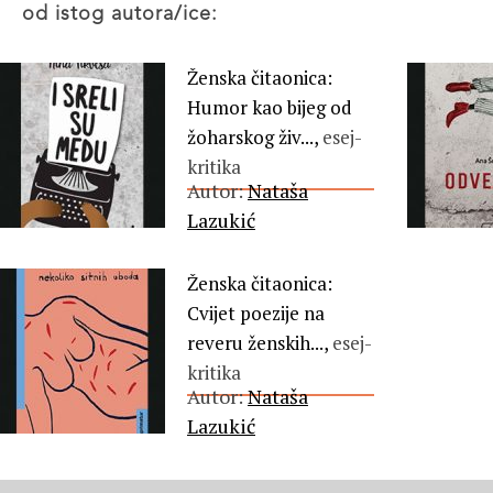
od istog autora/ice:
Ženska čitaonica:
Humor kao bijeg od
žoharskog živ...,
esej-
kritika
Autor:
Nataša
Lazukić
Ženska čitaonica:
Cvijet poezije na
reveru ženskih...,
esej-
kritika
Autor:
Nataša
Lazukić