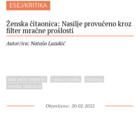
ESEJ/KRITIKA
 AUTORA
Ženska čitaonica: Nasilje provučeno kroz
filter mračne prošlosti
Autor/ica: Nataša Lazukić
aida secic nezirevic
natasa lazukic
vraćanja
zenska citaonica
Objavljeno: 20.02.2022