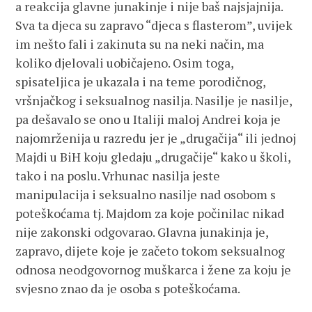
a reakcija glavne junakinje i nije baš najsjajnija.
Sva ta djeca su zapravo “djeca s flasterom”, uvijek
im nešto fali i zakinuta su na neki način, ma
koliko djelovali uobičajeno. Osim toga,
spisateljica je ukazala i na teme porodičnog,
vršnjačkog i seksualnog nasilja. Nasilje je nasilje,
pa dešavalo se ono u Italiji maloj Andrei koja je
najomrženija u razredu jer je „drugačija“ ili jednoj
Majdi u BiH koju gledaju „drugačije“ kako u školi,
tako i na poslu. Vrhunac nasilja jeste
manipulacija i seksualno nasilje nad osobom s
poteškoćama tj. Majdom za koje počinilac nikad
nije zakonski odgovarao. Glavna junakinja je,
zapravo, dijete koje je začeto tokom seksualnog
odnosa neodgovornog muškarca i žene za koju je
svjesno znao da je osoba s poteškoćama.