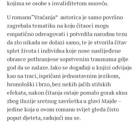
kojima se osobe s invaliditetom susreću.
U romanu“Vraćanja” autorica je samo površno
zagrebala tematiku na koju čitaoci mogu
empatično odreagovati i potvrdila narodnu tezu
da zlo nikada ne dolazi samo, te je stvorila čitav
splet života i individua koje nose naslijeđene
obrasce pothranjene sopstvenim traumama gdje
god da se nalaze. Iako se događaji u knjizi odvijaju
kao na traci, ispričani jednostavnim jezikom,
hronološki i brzo, bez nekih jačih stilskih
efekata, nakon čitanja ostaje pomalo gorak ukus
zbog iluzije sretnog završetka u glavi Majde –
jedine koja u ovom romanu svijet gleda čisto
poput djeteta, radujući mu se.