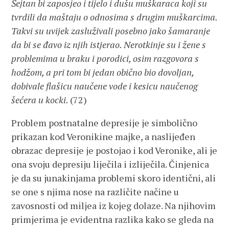
Šejtan bi zaposjeo i tijelo i dušu muškaraca koji su
tvrdili da maštaju o odnosima s drugim muškarcima.
Takvi su uvijek zasluživali posebno jako šamaranje
da bi se đavo iz njih istjerao. Nerotkinje su i žene s
problemima u braku i porodici, osim razgovora s
hodžom, a pri tom bi jedan obično bio dovoljan,
dobivale flašicu naučene vode i kesicu naučenog
šećera u kocki.
(72)
Problem postnatalne depresije je simbolično
prikazan kod Veronikine majke, a naslijeđen
obrazac depresije je postojao i kod Veronike, ali je
ona svoju depresiju liječila i izliječila. Činjenica
je da su junakinjama problemi skoro identični, ali
se one s njima nose na različite načine u
zavosnosti od miljea iz kojeg dolaze. Na njihovim
primjerima je evidentna razlika kako se gleda na