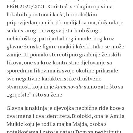
FBiH 2020/2021. Koristeći se dugim opisima
lokalnih prostora i kuća, hronološkim
pripovijedanjem i britkim dijalozima, dočarala je
sudar starog i novog svijeta, biološkog i
nebiološkog, patrijarhalnog i modernog kroz
glavne ženske figure majki i kćerki. Iako se može
zamjeriti pomalo stereotipno građenje ženskih
likova, one su kroz kontrastno djelovanje sa
sporednim likovima iz svoje okoline prikazale
sve negativne karakteristike društvene
stvarnosti koja ih je
kamenovala
samo zato što su
„griješile“ i što su žene.
Glavna junakinja je djevojka neobične riđe kose s
dva imena i dva identiteta. Biološki, ona je Amila
Mujkić koju je rodila majka Majda, osoba s
poteškoćama i zato je data u Dom za nezbrinutu