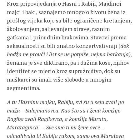
Kroz pripovijedanja o Hasni i Rabiji, Majdinoj
majci i baki, saznajemo mnogo o životu žena iz
prošlog vijeka koje su bile ograničene kretanjem,
školovanjem, saljevanjem strave, raznim
gatkama i prinudnim brakovima. Stavovi prema
seksualnosti su bili znatno konzertvativniji (
dok
hodža ne prouči i list se ne potpiše, nejma barkanja),
ženama je sve diktirano, pa i dužina kose, njihov
identitet se mjerio kroz supružništvo, dok su
muškarci su imali više slobode u mnogim
segmentima.
A tu Hasninu majku, Rabiju, svi su u selu zvali po
mužu – Sulejmanovca. Kao što su i ženu komšije
Ragiba zvali Ragibovca, a komšije Murata,
Marataginca. – Sve smo ti mi žene ovce –
odmahivala bi Rabija rukom, samo ova Muratova