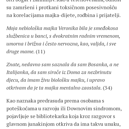
su zamršeni i protkani toksičnom posesivnošću
na korelacijama majka-dijete, rodbina i prijatelji.
Moja nebiološka majka Veronika bila je smeđokosa
službenica u banci, s dvokratnim radnim vremenom,
umorna i brižna i često nervozna, kao, valjda, i sve
druge mame.
(11)
Znate, nedavno sam saznala da sam Bosanka, a ne
Italijanka, da sam siroče iz Doma za nezbrinutu
djecu, da imam živu biološku majku, i upravo
otkrivam da je ta majka mentalno zaostala.
(34)
Kao naznaka predrasuda prema osobama s
poteškoćama u razvoju ili Downovim sindromom,
pojavljuje se bibliotekarka koja kroz razgovor s
glavnom junakinjom otkriva da ima takvu unuku,