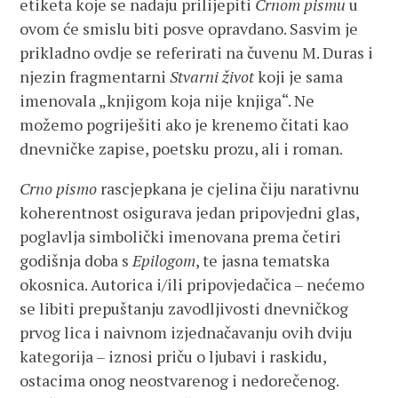
etiketa koje se nadaju prilijepiti
Crnom pismu
u
ovom će smislu biti posve opravdano. Sasvim je
prikladno ovdje se referirati na čuvenu M. Duras i
njezin fragmentarni
Stvarni život
koji je sama
imenovala „knjigom koja nije knjiga“. Ne
možemo pogriješiti ako je krenemo čitati kao
dnevničke zapise, poetsku prozu, ali i roman.
Crno pismo
rascjepkana je cjelina čiju narativnu
koherentnost osigurava jedan pripovjedni glas,
poglavlja simbolički imenovana prema četiri
godišnja doba s
Epilogom
, te jasna tematska
okosnica. Autorica i/ili pripovjedačica – nećemo
se libiti prepuštanju zavodljivosti dnevničkog
prvog lica i naivnom izjednačavanju ovih dviju
kategorija – iznosi priču o ljubavi i raskidu,
ostacima onog neostvarenog i nedorečenog.