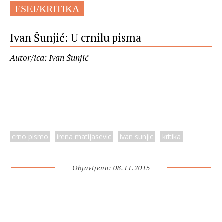
ESEJ/KRITIKA
 AUTORA
Ivan Šunjić: U crnilu pisma
Autor/ica: Ivan Šunjić
crno pismo
irena matijasevic
ivan sunjic
kritika
Objavljeno: 08.11.2015