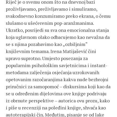
Riječ je o svemu onom što na dnevnoj bazi
proživljavamo, preživljavamo i simuliramo,
svakodnevno konzumiramo preko ekrana, o čemu
slušamo u ušećerenim pop-aranžmanima.
Ukratko, posrijedi su sva ona emocionalna stanja
koja uglavnom olako odbacujemo kao nevažna da
se s njima pozabavimo kao „ozbiljnim“
književnim temama. Irena Matijašević čini
upravo suprotno. Umjesto posezanja za
popularnim psihološkim savjetnicima i instant-
metodama zalječenja osjećanja uzrokovanih
opetovanim razočaranjima kakva nude bezbrojni
priručnici za samopomoć – diskursima koji kao da
se u određenim dijelovima ove knjige podrivaju
iz obrnute perspektive – autorica ovu prozu, kako
i piše u recenziji na poleđini knjige, shvaća kao
autoterapijski čin. Međutim, pisanje se od lake