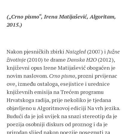
(„Crno pismo“, Irena Matijašević, Algoritam,
2015.)
Nakon pjesničkih zbirki
Naizgled
(2007) i
Južne
životinje
(2010) te drame
Danska H2O
(2012),
književni opus Irene Matijašević obogaćen je
novim naslovom.
Crno pismo
, prozni prvijenac
ove, između ostaloga, esejistice i urednice
književnih emisija na Trećem programu
Hrvatskoga radija, prije nekoliko je tjedana
objavljeno u Algoritmovoj ediciji Na vrh jezika.
Budući da je još uvijek na snazi stereotip da je
poezija osobniji diskurs od proznog i da je
prirodan slijed nakon poezije posegnuti za