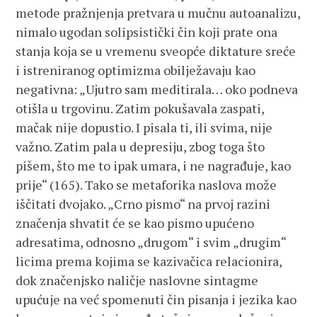
metode pražnjenja pretvara u mučnu autoanalizu,
nimalo ugodan solipsistički čin koji prate ona
stanja koja se u vremenu sveopće diktature sreće
i istreniranog optimizma obilježavaju kao
negativna: „Ujutro sam meditirala… oko podneva
otišla u trgovinu. Zatim pokušavala zaspati,
mačak nije dopustio. I pisala ti, ili svima, nije
važno. Zatim pala u depresiju, zbog toga što
pišem, što me to ipak umara, i ne nagrađuje, kao
prije“ (165). Tako se metaforika naslova može
iščitati dvojako. „Crno pismo“ na prvoj razini
značenja shvatit će se kao pismo upućeno
adresatima, odnosno „drugom“ i svim „drugim“
licima prema kojima se kazivačica relacionira,
dok značenjsko naličje naslovne sintagme
upućuje na već spomenuti čin pisanja i jezika kao