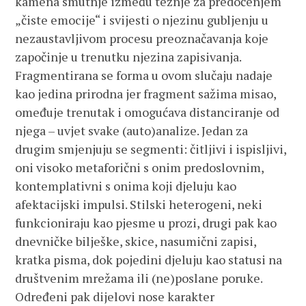
kamena smutnje između težnje za predočenjem
„čiste emocije“ i svijesti o njezinu gubljenju u
nezaustavljivom procesu preoznačavanja koje
započinje u trenutku njezina zapisivanja.
Fragmentirana se forma u ovom slučaju nadaje
kao jedina prirodna jer fragment sažima misao,
omeđuje trenutak i omogućava distanciranje od
njega – uvjet svake (auto)analize. Jedan za
drugim smjenjuju se segmenti: čitljivi i ispisljivi,
oni visoko metaforični s onim predoslovnim,
kontemplativni s onima koji djeluju kao
afektacijski impulsi. Stilski heterogeni, neki
funkcioniraju kao pjesme u prozi, drugi pak kao
dnevničke bilješke, skice, nasumični zapisi,
kratka pisma, dok pojedini djeluju kao statusi na
društvenim mrežama ili (ne)poslane poruke.
Određeni pak dijelovi nose karakter