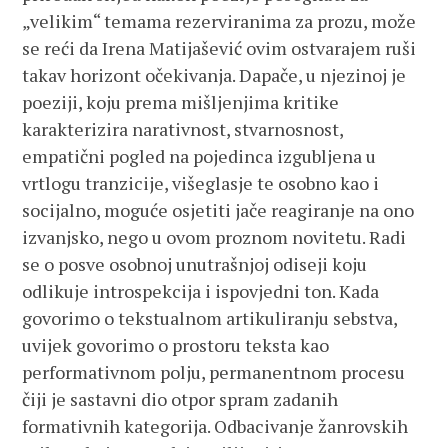
„velikim“ temama rezerviranima za prozu, može
se reći da Irena Matijašević ovim ostvarajem ruši
takav horizont očekivanja. Dapače, u njezinoj je
poeziji, koju prema mišljenjima kritike
karakterizira narativnost, stvarnosnost,
empatični pogled na pojedinca izgubljena u
vrtlogu tranzicije, višeglasje te osobno kao i
socijalno, moguće osjetiti jače reagiranje na ono
izvanjsko, nego u ovom proznom novitetu. Radi
se o posve osobnoj unutrašnjoj odiseji koju
odlikuje introspekcija i ispovjedni ton. Kada
govorimo o tekstualnom artikuliranju sebstva,
uvijek govorimo o prostoru teksta kao
performativnom polju, permanentnom procesu
čiji je sastavni dio otpor spram zadanih
formativnih kategorija. Odbacivanje žanrovskih