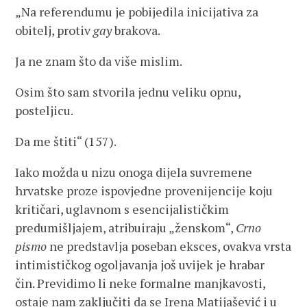
„Na referendumu je pobijedila inicijativa za
obitelj, protiv
gay
brakova.
Ja ne znam što da više mislim.
Osim što sam stvorila jednu veliku opnu,
posteljicu.
Da me štiti“ (157).
Iako možda u nizu onoga dijela suvremene
hrvatske proze ispovjedne provenijencije koju
kritičari, uglavnom s esencijalističkim
predumišljajem, atribuiraju „ženskom“,
Crno
pismo
ne predstavlja poseban eksces, ovakva vrsta
intimističkog ogoljavanja još uvijek je hrabar
čin. Previdimo li neke formalne manjkavosti,
ostaje nam zaključiti da se Irena Matijašević i u