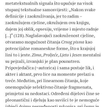
metatekstualnih signala što upućuje na visok
stupanj tekstualne samosvijesti: „Nakon svake
definicije i zaokruživanja, jer to radim –
zaokružujem cjeline, okružujem ovu knjigu,
dajem joj oblik, opsesiju, vrijeme i mjesto radnje
[…]“ (128). Naglašavajući zaokruženost cjeline,
otvaramo mogućnost čitanja
Crnog pisma
kao
potencijalne romaneskne forme, što u krajnjoj
lini to i jeste.
Zima
,
Proljeće
,
Ljeto
i
Jesen
mentalni
su pejzaži, izvanjski je plan pounutren.
Pripovjedačica (=autorica) i sama postaje lik, i
akter i aktant, prvo lice na momente prelazi u
treće. Međutim, pri linearnom čitanju, koje
onemogućuje selektivno čitanje fragmenata,
primjetni su nedostaci. Određeni dijelovi čine se
pleonastični i djeluju kao suvišci te je nemoguće
izbjeći dojmu nesređenosti rukopisa, pri čemu je