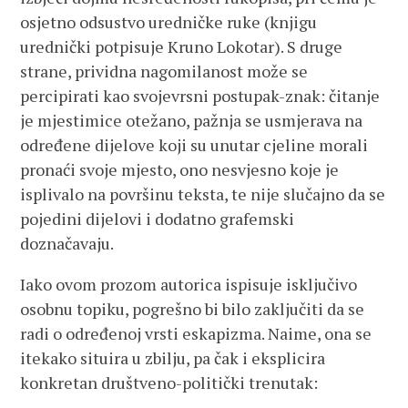
osjetno odsustvo uredničke ruke (knjigu
urednički potpisuje Kruno Lokotar). S druge
strane, prividna nagomilanost može se
percipirati kao svojevrsni postupak-znak: čitanje
je mjestimice otežano, pažnja se usmjerava na
određene dijelove koji su unutar cjeline morali
pronaći svoje mjesto, ono nesvjesno koje je
isplivalo na površinu teksta, te nije slučajno da se
pojedini dijelovi i dodatno grafemski
doznačavaju.
Iako ovom prozom autorica ispisuje isključivo
osobnu topiku, pogrešno bi bilo zaključiti da se
radi o određenoj vrsti eskapizma. Naime, ona se
itekako situira u zbilju, pa čak i eksplicira
konkretan društveno-politički trenutak: