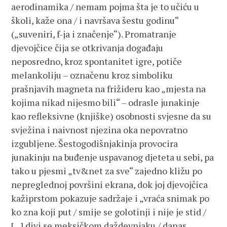
aerodinamika / nemam pojma šta je to učiću u
školi, kaže ona / i navršava šestu godinu“
(„suveniri, f-ja i značenje“). Promatranje
djevojčice čija se otkrivanja događaju
neposredno, kroz spontanitet igre, potiče
melankoliju – označenu kroz simboliku
prašnjavih magneta na frižideru kao „mjesta na
kojima nikad nijesmo bili“ – odrasle junakinje
kao refleksivne (knjiške) osobnosti svjesne da su
svježina i naivnost njezina oka nepovratno
izgubljene. Šestogodišnjakinja provocira
junakinju na buđenje uspavanog djeteta u sebi, pa
tako u pjesmi „tv&net za sve“ zajedno kližu po
nepreglednoj površini ekrana, dok joj djevojčica
kažiprstom pokazuje sadržaje i „vraća snimak po
ko zna koji put / smije se golotinji i nije je stid /
[…] divi se meksičkom daždevnjaku / danas