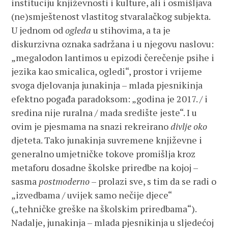
instituciju književnosti i kulture, ali i osmišljava
(ne)smještenost vlastitog stvaralačkog subjekta.
U jednom od
ogleda
u stihovima, a ta je
diskurzivna oznaka sadržana i u njegovu naslovu:
„megalodon lantimos u epizodi čerečenje psihe i
jezika kao smicalica, ogledi“, prostor i vrijeme
svoga djelovanja junakinja – mlada pjesnikinja
efektno pogađa paradoksom: „godina je 2017. / i
sredina nije ruralna / mada središte jeste“. I u
ovim je pjesmama na snazi rekreirano
divlje oko
djeteta. Tako junakinja suvremene književne i
generalno umjetničke tokove promišlja kroz
metaforu dosadne školske priredbe na kojoj –
sasma
postmoderno
– prolazi sve, s tim da se radi o
„izvedbama / uvijek samo nečije djece“
(„tehničke greške na školskim priredbama“).
Nadalje, junakinja – mlada pjesnikinja u sljedećoj