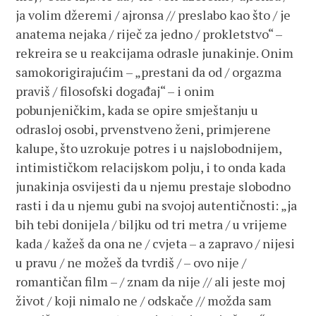
ja volim džeremi / ajronsa // preslabo kao što / je
anatema nejaka / riječ za jedno / prokletstvo“ –
rekreira se u reakcijama odrasle junakinje. Onim
samokorigirajućim – „prestani da od / orgazma
praviš / filosofski događaj“ – i onim
pobunjeničkim, kada se opire smještanju u
odrasloj osobi, prvenstveno ženi, primjerene
kalupe, što uzrokuje potres i u najslobodnijem,
intimističkom relacijskom polju, i to onda kada
junakinja osvijesti da u njemu prestaje slobodno
rasti i da u njemu gubi na svojoj autentičnosti: „ja
bih tebi donijela / biljku od tri metra / u vrijeme
kada / kažeš da ona ne / cvjeta – a zapravo / nijesi
u pravu / ne možeš da tvrdiš / – ovo nije /
romantičan film – / znam da nije // ali jeste moj
život / koji nimalo ne / odskače // možda sam