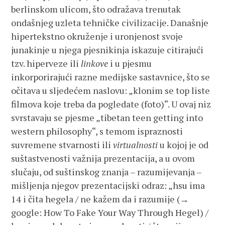
berlinskom ulicom, što odražava trenutak
ondašnjeg uzleta tehničke civilizacije. Današnje
hipertekstno okruženje i uronjenost svoje
junakinje u njega pjesnikinja iskazuje citirajući
tzv. hiperveze ili
linkove
i u pjesmu
inkorporirajući razne medijske sastavnice, što se
očitava u sljedećem naslovu: „klonim se top liste
filmova koje treba da pogledate (foto)“. U ovaj niz
svrstavaju se pjesme „tibetan teen getting into
western philosophy“, s temom ispraznosti
suvremene stvarnosti ili
virtualnosti
u kojoj je od
suštastvenosti važnija prezentacija, a u ovom
slučaju, od suštinskog znanja – razumijevanja –
mišljenja njegov prezentacijski odraz: „hsu ima
14 i čita hegela / ne kažem da i razumije (→
google: How To Fake Your Way Through Hegel) /