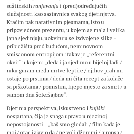
suštinskih
ranjavanja
i (pred)određujućih
slučajnosti kao sastavnica svakog djetinjstva.
Kraćim pak narativnim pjesmama, isto u
pripovjednom prezentu, u kojem se mala i velika
Jana sjedinjuju, uokviruju se izdvojene slike –
pribježišta pred budućom, neminovnom
smisaonom entropijom. Takav je „referentni
okvir“ u kojem: „deda i ja sjedimo u bijeloj ladi /
ruku guram među mrtve leptire / njihov prah mi
ostaje po prstima / deda mi čita recept za kolače
sa piškotama / pomislim, lijepo mjesto za smrt / u
samom dnu šoferšajbne“.
Djetinja perspektiva, iskustveno i
knjiški
nesputana, čija je snaga upravo u njezinoj
nepostojanosti – „baš smo gledali / film kada je
moj / otac izjavio da / ne voli džeremi / ajronsa /