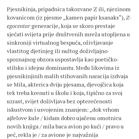
Pjesnikinja, pripadnica takozvane Z ili, njezinom
kovanicom (iz pjesme „kamen papir ksanaks“),
Z-
egocentar
generacije, koja se skoro prestaje
sjećati svijeta prije društvenih mreža utopljena u
sinkroniji virtualnog bespuća, oživljavanje
vlastitog djetinjeg ili nultog doživljajno-
spoznajnog obzora uspostavlja kao poetičko-
stilsku i idejnu dominantu. Među likovima iz
pjesnikinjinih malih stihovanih naracija izdvaja
se Mila, akterica dviju pjesama, djevojčica koja
tek treba krenuti u školu i koja, tipično za svoj
uzrast, svijet doživljava bez opterećenosti
iskustvom i usvojenim znanjem: „dok vrhom
ajfelove kule / kidam dobro ujačenu omotnicu
novih knjiga / mila baca avion po kući / pravo u
peć, rekla je / za avione je najvažnija