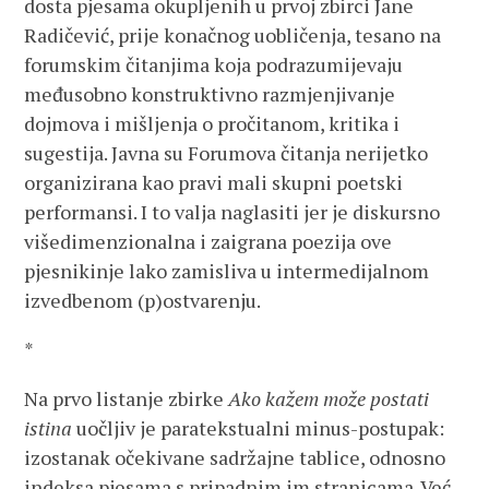
dosta pjesama okupljenih u prvoj zbirci Jane
Radičević, prije konačnog uobličenja, tesano na
forumskim čitanjima koja podrazumijevaju
međusobno konstruktivno razmjenjivanje
dojmova i mišljenja o pročitanom, kritika i
sugestija. Javna su Forumova čitanja nerijetko
organizirana kao pravi mali skupni poetski
performansi. I to valja naglasiti jer je diskursno
višedimenzionalna i zaigrana poezija ove
pjesnikinje lako zamisliva u intermedijalnom
izvedbenom (p)ostvarenju.
*
Na prvo listanje zbirke
Ako kažem može postati
istina
uočljiv je paratekstualni minus-postupak:
izostanak očekivane sadržajne tablice, odnosno
indeksa pjesama s pripadnim im stranicama. Već