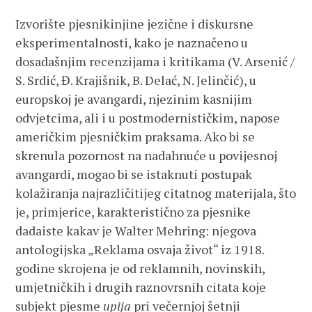
Izvorište pjesnikinjine jezične i diskursne
eksperimentalnosti, kako je naznačeno u
dosadašnjim recenzijama i kritikama (V. Arsenić /
S. Srdić, Đ. Krajišnik, B. Delać, N. Jelinčić), u
europskoj je avangardi, njezinim kasnijim
odvjetcima, ali i u postmodernističkim, napose
američkim pjesničkim praksama. Ako bi se
skrenula pozornost na nadahnuće u povijesnoj
avangardi, mogao bi se istaknuti postupak
kolažiranja najrazličitijeg citatnog materijala, što
je, primjerice, karakteristično za pjesnike
dadaiste kakav je Walter Mehring: njegova
antologijska „Reklama osvaja život“ iz 1918.
godine skrojena je od reklamnih, novinskih,
umjetničkih i drugih raznovrsnih citata koje
subjekt pjesme
upija
pri večernjoj šetnji