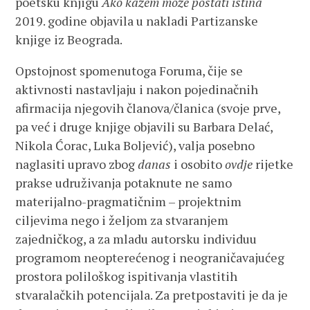
poetsku knjigu
Ako kažem može postati istina
2019. godine objavila u nakladi Partizanske
knjige iz Beograda.
Opstojnost spomenutoga Foruma, čije se
aktivnosti nastavljaju i nakon pojedinačnih
afirmacija njegovih članova/članica (svoje prve,
pa već i druge knjige objavili su Barbara Delać,
Nikola Ćorac, Luka Boljević), valja posebno
naglasiti upravo zbog
danas
i osobito
ovdje
rijetke
prakse udruživanja potaknute ne samo
materijalno-pragmatičnim – projektnim
ciljevima nego i željom za stvaranjem
zajedničkog, a za mladu autorsku individuu
programom neopterećenog i neograničavajućeg
prostora poliloškog ispitivanja vlastitih
stvaralačkih potencijala. Za pretpostaviti je da je