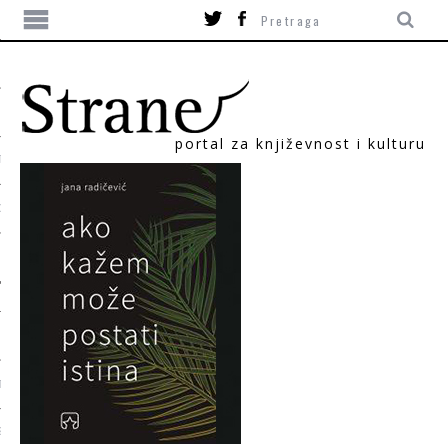
portal za književnost i kulturu
TIKA
ORI
T
SUM