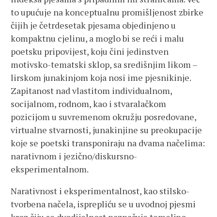
to upućuje na konceptualnu promišljenost zbirke
čijih je četrdesetak pjesama objedinjeno u
kompaktnu cjelinu, a moglo bi se reći i malu
poetsku pripovijest, koju čini jedinstven
motivsko-tematski sklop, sa središnjim likom –
lirskom junakinjom koja nosi ime pjesnikinje.
Zapitanost nad vlastitom individualnom,
socijalnom, rodnom, kao i stvaralačkom
pozicijom u suvremenom okružju posredovane,
virtualne stvarnosti, junakinjine su preokupacije
koje se poetski transponiraju na dvama načelima:
narativnom i jezično/diskursno-
eksperimentalnom.
Narativnost i eksperimentalnost, kao stilsko-
tvorbena načela, isprepliću se u uvodnoj pjesmi