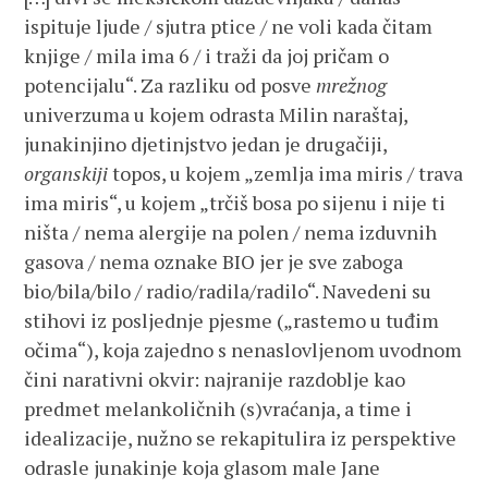
ispituje ljude / sjutra ptice / ne voli kada čitam
knjige / mila ima 6 / i traži da joj pričam o
potencijalu“. Za razliku od posve
mrežnog
univerzuma u kojem odrasta Milin naraštaj,
junakinjino djetinjstvo jedan je drugačiji,
organskiji
topos, u kojem „zemlja ima miris / trava
ima miris“, u kojem „trčiš bosa po sijenu i nije ti
ništa / nema alergije na polen / nema izduvnih
gasova / nema oznake BIO jer je sve zaboga
bio/bila/bilo / radio/radila/radilo“. Navedeni su
stihovi iz posljednje pjesme („rastemo u tuđim
očima“), koja zajedno s nenaslovljenom uvodnom
čini narativni okvir: najranije razdoblje kao
predmet melankoličnih (s)vraćanja, a time i
idealizacije, nužno se rekapitulira iz perspektive
odrasle junakinje koja glasom male Jane