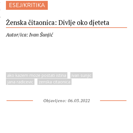
ESEJ/KRITIKA
 AUTORA
Ženska čitaonica: Divlje oko djeteta
Autor/ica: Ivan Šunjić
ako kazem moze postati istina
ivan sunjic
jana radicevic
zenska citaonica
Objavljeno: 06.03.2022