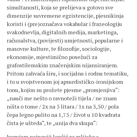
simultanosti, koja se prelijeva u gotovo sve
dimenzije suvremene egzistencije, pjesnikinja
koristi i (pre)označava vokabular i frazeologiju
svakodnevlja, digitalnih medija, marketinga,
računalstva, (povijesti) umjetnosti, popularne i
masovne kulture, te filozofije, sociologije,
ekonomije, mjestimično posežući za
grafostilemskim značenjskim nijansiranjem.
Pritom zahvaća širu, i socijalnu i rodnu tematiku,
i to u svojstvenom joj apsurdističko-ironijskom
tonu, kojim su prožete pjesme „promjenjiva“:
„nauči me nešto o ravnoteži tijela / ne znam
ništa o tome / 2x na 5 litara / 1x na 3,50 / pola
čepa legno pulito na 1,75 / život u 10 kvadrata
čista je ušteda“, te „unija dva skupa“:
kupujem najnoviji lončić za mlijeko s