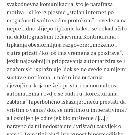
svakodnevna komunikacija, što je parafraza
motiva – slike iz pjesme „stalan internet po
mogućnosti sa što većim protokom“ – svedena na
neprekidno slijepo tipkanje kakvo se nekad učilo
na daktilografskim tečajevima. Kontinuirana
tipkanja obesformljuju razgovore: „možemo i
sjutra pričati / ko još ima vremena za pozdrave“,
jezik najosobnijih priopćavanja automatizira se i
značenjski ispražnjuje, dok se ne svede na nijemi
sustav emotikona. Junakinjina nutarnja
djevojčica, koja ne želi pristati na normalnost
automatizma i ovdje se budi i u „korekturama
zabluda“ hiperbolično iskazuje: „neću prestati da
vrištim o vama / dok se mrštimo u imperativima /
a i osmijeh je oduvijek bio mrštenje / […] /
naravno da mi nedostajete / vrištaću zauvijek o
vama“. Tematizirajući ispraznost hipermedijske