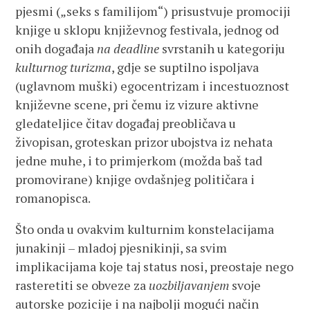
pjesmi („seks s familijom“) prisustvuje promociji
knjige u sklopu književnog festivala, jednog od
onih događaja
na deadline
svrstanih u kategoriju
kulturnog turizma
, gdje se suptilno ispoljava
(uglavnom muški) egocentrizam i incestuoznost
književne scene, pri čemu iz vizure aktivne
gledateljice čitav događaj preobličava u
živopisan, groteskan prizor ubojstva iz nehata
jedne muhe, i to primjerkom (možda baš tad
promovirane) knjige ovdašnjeg političara i
romanopisca.
Što onda u ovakvim kulturnim konstelacijama
junakinji – mladoj pjesnikinji, sa svim
implikacijama koje taj status nosi, preostaje nego
rasteretiti se obveze za
uozbiljavanjem
svoje
autorske pozicije i na najbolji mogući način