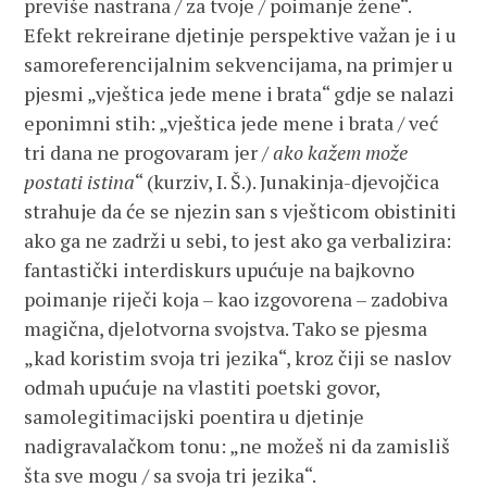
previše nastrana / za tvoje / poimanje žene“.
Efekt rekreirane djetinje perspektive važan je i u
samoreferencijalnim sekvencijama, na primjer u
pjesmi „vještica jede mene i brata“ gdje se nalazi
eponimni stih: „vještica jede mene i brata / već
tri dana ne progovaram jer /
ako kažem može
postati istina
“ (kurziv, I. Š.). Junakinja-djevojčica
strahuje da će se njezin san s vješticom obistiniti
ako ga ne zadrži u sebi, to jest ako ga verbalizira:
fantastički interdiskurs upućuje na bajkovno
poimanje riječi koja – kao izgovorena – zadobiva
magična, djelotvorna svojstva. Tako se pjesma
„kad koristim svoja tri jezika“, kroz čiji se naslov
odmah upućuje na vlastiti poetski govor,
samolegitimacijski poentira u djetinje
nadigravalačkom tonu: „ne možeš ni da zamisliš
šta sve mogu / sa svoja tri jezika“.