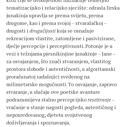
kroz čiju se dvodijelnost naznačuje temeljno
tematizacijsko i relacijsko sjecište: odrasla lirska
junakinja upravlja se prema svijetu, prema
drugome, kao i prema svojoj – stvaralačkoj –
drugosti i
drugačijosti
koja se osnažuje
rekreacijom vlastite, zatomljene i pasivizirane,
dječje percepcije i perceptivnosti. Potonje je u
vezi s težnjama pjesnikinjine junakinje – Jane –
za osvajanjem, što znači stvaranjem, vlastitog
prostora slobode i autentičnosti, u algoritamski
proračunatoj sadašnjici svedenog na
milimetarske mogućnosti. To osvajanje, zapravo
stvaranje, u slučaju ove poetske avanture
podrazumijeva stalno percepcijsko
resetiranje
–
vraćanje u stanje nagosti pogleda, autentičnog i
neposredovanog, djetetu svojstvenog
doživljavanja i spoznavanja.