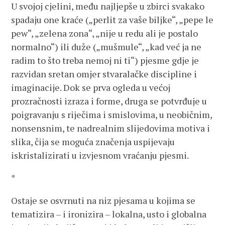
U svojoj cjelini, među najljepše u zbirci svakako
spadaju one kraće („perlit za vaše biljke“, „pepe le
pew“, „zelena zona“, „nije u redu ali je postalo
normalno“) ili duže („mušmule“, „kad već ja ne
radim to što treba nemoj ni ti“) pjesme gdje je
razvidan sretan omjer stvaralačke discipline i
imaginacije. Dok se prva ogleda u većoj
prozračnosti izraza i forme, druga se potvrđuje u
poigravanju s riječima i smislovima, u neobičnim,
nonsensnim, te nadrealnim slijedovima motiva i
slika, čija se moguća značenja uspijevaju
iskristalizirati u izvjesnom vraćanju pjesmi.
*
Ostaje se osvrnuti na niz pjesama u kojima se
tematizira – i ironizira – lokalna, usto i globalna