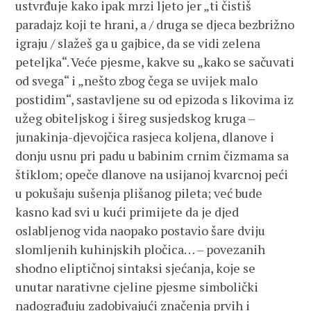
ustvrđuje kako ipak mrzi ljeto jer „ti čistiš
paradajz koji te hrani, a / druga se djeca bezbrižno
igraju / slažeš ga u gajbice, da se vidi zelena
peteljka“. Veće pjesme, kakve su „kako se sačuvati
od svega“ i „nešto zbog čega se uvijek malo
postidim“, sastavljene su od epizoda s likovima iz
užeg obiteljskog i šireg susjedskog kruga –
junakinja-djevojčica rasjeca koljena, dlanove i
donju usnu pri padu u babinim crnim čizmama sa
štiklom; opeče dlanove na usijanoj kvarcnoj peći
u pokušaju sušenja plišanog pileta; već bude
kasno kad svi u kući primijete da je djed
oslabljenog vida naopako postavio šare dviju
slomljenih kuhinjskih pločica… – povezanih
shodno eliptičnoj sintaksi sjećanja, koje se
unutar narativne cjeline pjesme simbolički
nadograđuju zadobivajući značenja prvih i