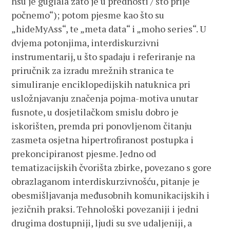
hsu je guglala zato je u prednosti / što prije
počnemo“); potom pjesme kao što su
„hideMyAss“, te „meta data“ i „moho series“. U
dvjema potonjima, interdiskurzivni
instrumentarij, u što spadaju i referiranje na
priručnik za izradu mrežnih stranica te
simuliranje enciklopedijskih natuknica pri
usložnjavanju značenja pojma-motiva unutar
fusnote, u dosjetilačkom smislu dobro je
iskorišten, premda pri ponovljenom čitanju
zasmeta osjetna hipertrofiranost postupka i
prekoncipiranost pjesme. Jedno od
tematizacijskih čvorišta zbirke, povezano s gore
obrazlaganom interdiskurzivnošću, pitanje je
obesmišljavanja međusobnih komunikacijskih i
jezičnih praksi. Tehnološki povezaniji i jedni
drugima dostupniji, ljudi su sve udaljeniji, a