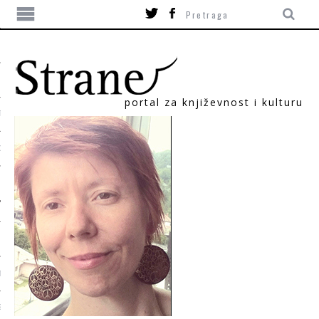
portal za književnost i kulturu
TIKA
ORI
T
SUM