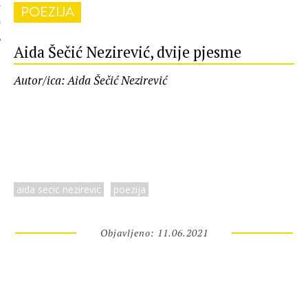
POEZIJA
 AUTORA
Aida Šečić Nezirević, dvije pjesme
Autor/ica: Aida Šečić Nezirević
aida secic nezirevic
poezija
Objavljeno: 11.06.2021