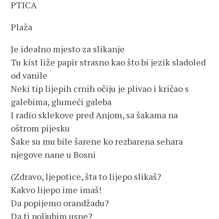
PTICA
Plaža
Je idealno mjesto za slikanje
Tu kist liže papir strasno kao što bi jezik sladoled
od vanile
Neki tip lijepih crnih očiju je plivao i kričao s
galebima, glumeći galeba
I radio sklekove pred Anjom, sa šakama na
oštrom pijesku
Šake su mu bile šarene ko rezbarena sehara
njegove nane u Bosni
(Zdravo, ljepotice, šta to lijepo slikaš?
Kakvo lijepo ime imaš!
Da popijemo orandžadu?
Da ti poljubim usne?