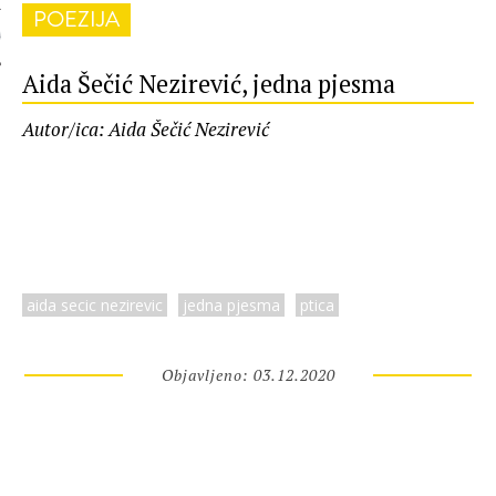
POEZIJA
 AUTORA
Aida Šečić Nezirević, jedna pjesma
Autor/ica: Aida Šečić Nezirević
aida secic nezirevic
jedna pjesma
ptica
Objavljeno: 03.12.2020