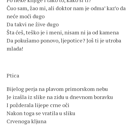
Po neke knjige i tako to, kako si ti?
Čuo sam, žao mi, ali doktor nam je odma’ kaz’o da
neće moći dugo
Da takvi ne žive dugo
Šta ćeš, teško je i meni, nisam ni ja od kamena
Da pokušamo ponovo, ljepotice? Još ti je utroba
mlada!
Ptica
Bijelog perja na plavom primorskom nebu
Je izašla iz slike na zidu u dnevnom boravku
I požderala lijepe crne oči
Nakon toga se vratila u sliku
Crvenoga kljuna