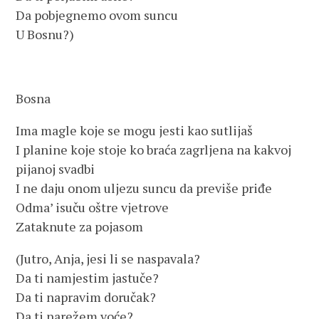
Da pobjegnemo ovom suncu
U Bosnu?)
Bosna
Ima magle koje se mogu jesti kao sutlijaš
I planine koje stoje ko braća zagrljena na kakvoj
pijanoj svadbi
I ne daju onom uljezu suncu da previše priđe
Odma’ isuču oštre vjetrove
Zataknute za pojasom
(Jutro, Anja, jesi li se naspavala?
Da ti namjestim jastuče?
Da ti napravim doručak?
Da ti narežem voće?