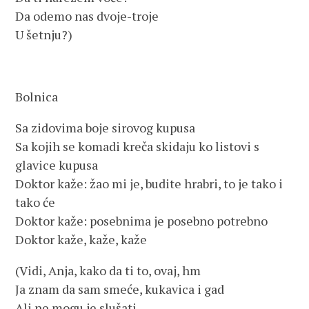
Da odemo nas dvoje-troje
U šetnju?)
Bolnica
Sa zidovima boje sirovog kupusa
Sa kojih se komadi kreča skidaju ko listovi s
glavice kupusa
Doktor kaže: žao mi je, budite hrabri, to je tako i
tako će
Doktor kaže: posebnima je posebno potrebno
Doktor kaže, kaže, kaže
(Vidi, Anja, kako da ti to, ovaj, hm
Ja znam da sam smeće, kukavica i gad
Ali ne mogu je slušati