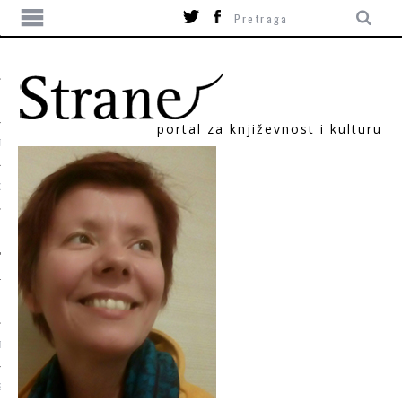
portal za književnost i kulturu
TIKA
ORI
T
SUM