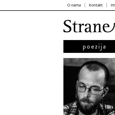
O nama
Kontakt
I
poezija