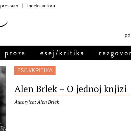
mpressum
Indeks autora
por
proza
esej/kritika
razgovo
ESEJ/KRITIKA
Alen Brlek – O jednoj knjizi
Autor/ica: Alen Brlek