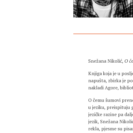
Snežana Nikolić,
O če
Knjiga koja je u posl
napušta, zbirka je p
nakladi Agore, biblio
O čemu šumovi prenose
u jeziku, preispituju
jezičke razine pa dal
jezik, Snežana Nikolić
rekla, pjesme su pisa