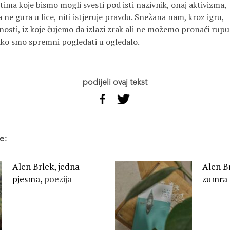
tima koje bismo mogli svesti pod isti nazivnik, onaj aktivizma,
a ne gura u lice, niti istjeruje pravdu. Snežana nam, kroz igru,
osti, iz koje čujemo da izlazi zrak ali ne možemo pronaći rupu
o smo spremni pogledati u ogledalo.
podijeli ovaj tekst
e:
Alen Brlek, jedna
Alen Br
pjesma,
poezija
zumra 