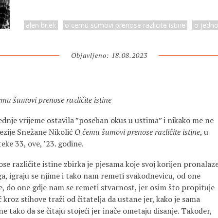
alen brlek
o cemu sumovi prenose razlicite istine
o jednoj
Objavljeno: 18.08.2023
mu šumovi prenose različite istine
jednje vrijeme ostavila ”poseban okus u ustima” i nikako me ne
oezije Snežane Nikolić
O čemu šumovi prenose različite istine
, u
teke 33, ove, ’23. godine.
 različite istine zbirka je pjesama koje svoj korijen pronalaz
 ga, igraju se njime i tako nam remeti svakodnevicu, od one
je, do one gdje nam se remeti stvarnost, jer osim što propituje
 kroz stihove traži od čitatelja da ustane jer, kako je sama
ne tako da se čitaju stojeći jer inače ometaju disanje. Također,