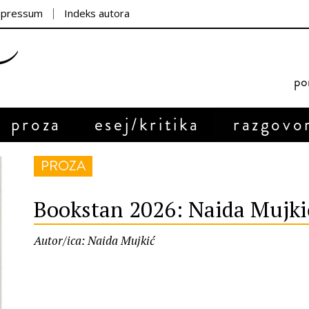
mpressum
Indeks autora
por
proza
esej/kritika
razgovo
PROZA
Bookstan 2026: Naida Mujki
Autor/ica: Naida Mujkić