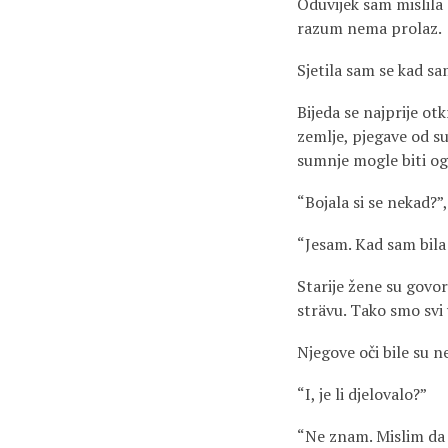
Oduvijek sam mislila
razum nema prolaz.
Sjetila sam se kad sa
Bijeda se najprije ot
zemlje, pjegave od su
sumnje mogle biti og
“Bojala si se nekad?”,
“Jesam. Kad sam bila d
Starije žene su govo
strävu. Tako smo svi 
Njegove oči bile su n
“I, je li djelovalo?”
“Ne znam. Mislim da j