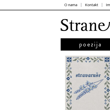
O nama
Kontakt
I
poezija