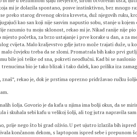
 bi me u bezumnom sjaju nevjerice, širom otvorenih usta, ljuti
oja mi je dolazila spontano, posve instinktivno, bez mnogo raz
su se preko starog drvenog okvira kreveta, duž njegovih ruku, kr
vijugajući kao san koji nije sasvim napustio sobu, stanje u koje
ije razumio tu moju sklonost, rekao mi je. Nikad ranije nije pio 
o mjesto početka, za brzo ustajanje i prve korake u dan, a za m
log cvijeta. Malo kraljevstvo gdje jutro može trajati duže, u k
 malo čovjeku treba da se slomi. Promatrala bih kako prvi gutlj
 mu bile još teške od sna, pokreti neodlučni. Kad bi se naslonio n
m trenucima bio je tako blizak i tako dalek, kao prilika iza zama
 znaš”, rekao je, dok je prstima oprezno pridržavao ručku šolji
sam.
malih šolja. Govorio je da kafa u njima ima bolji okus, da se miri
a i skuhala sebi kafu u velikoj šolji, ali tog jutra napravila sa
o, prije nego što bi grad oživio. U pet ujutro izlazila bih ispred
ivala končanom dekom, s laptopom ispred sebe i prepunom šol