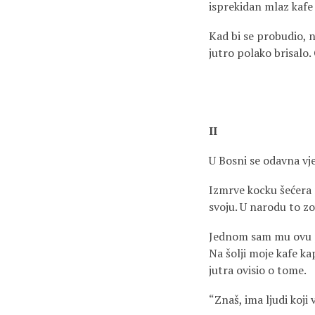
isprekidan mlaz kafe 
Kad bi se probudio, n
jutro polako brisalo.
II
U Bosni se odavna vj
Izmrve kocku šećera 
svoju. U narodu to zo
Jednom sam mu ovu pre
Na šolji moje kafe kap
jutra ovisio o tome.
“Znaš, ima ljudi koji