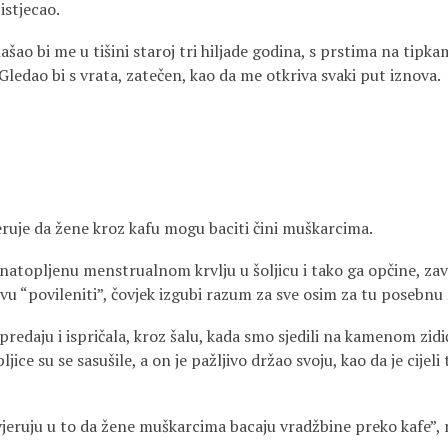
istjecao.
ašao bi me u tišini staroj tri hiljade godina, s prstima na tipka
 Gledao bi s vrata, zatečen, kao da me otkriva svaki put iznova.
eruje da žene kroz kafu mogu baciti čini muškarcima.
natopljenu menstrualnom krvlju u šoljicu i tako ga opčine, za
vu “povileniti”, čovjek izgubi razum za sve osim za tu posebnu
daju i ispričala, kroz šalu, kada smo sjedili na kamenom zidiću
ljice su se sasušile, a on je pažljivo držao svoju, kao da je cije
 vjeruju u to da žene muškarcima bacaju vradžbine preko kafe”, 