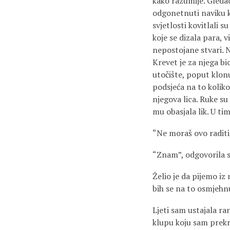
kako razumije. Gledao
odgonetnuti naviku k
svjetlosti kovitlali 
koje se dizala para, 
nepostojane stvari. N
Krevet je za njega bi
utočište, poput klonu
podsjeća na to koliko
njegova lica. Ruke su
mu obasjala lik. U ti
“Ne moraš ovo raditi,
“Znam”, odgovorila 
Želio je da pijemo iz 
bih se na to osmjehnul
Ljeti sam ustajala ran
klupu koju sam prekr