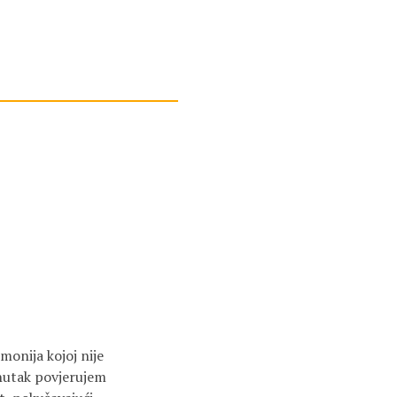
monija kojoj nije
enutak povjerujem