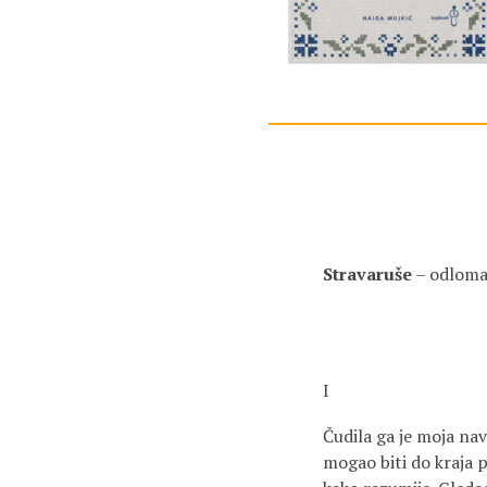
Stravaruše
– odlom
I
Čudila ga je moja nav
mogao biti do kraja p