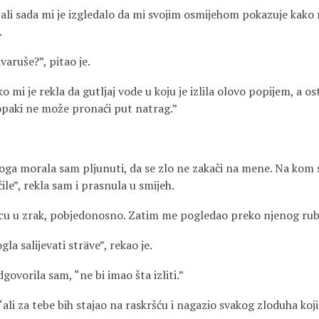
ali sada mi je izgledalo da mi svojim osmijehom pokazuje kako r
.
ravaruše?”, pitao je.
o mi je rekla da gutljaj vode u koju je izlila olovo popijem, a 
opaki ne može pronaći put natrag.”
toga morala sam pljunuti, da se zlo ne zakači na mene. Na kom s
ile”, rekla sam i prasnula u smijeh.
jicu u zrak, pobjedonosno. Zatim me pogledao preko njenog rub
gla salijevati sträve”, rekao je.
govorila sam, “ne bi imao šta izliti.”
“ali za tebe bih stajao na raskršću i nagazio svakog zloduha koji