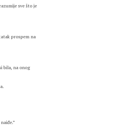
azumije sve što je
ostatak prospem na
i bila, na onog
a.
 naiđe.”