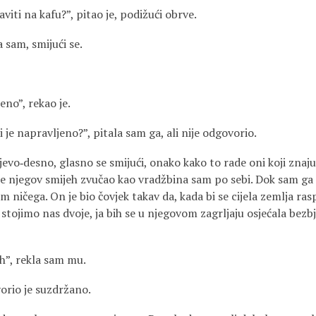
viti na kafu?”, pitao je, podižući obrve.
 sam, smijući se.
eno”, rekao je.
i je napravljeno?”, pitala sam ga, ali nije odgovorio.
jevo‑desno, glasno se smijući, onako kako to rade oni koji znaju
je njegov smijeh zvučao kao vradžbina sam po sebi. Dok sam ga 
im ničega. On je bio čovjek takav da, kada bi se cijela zemlja ra
 stojimo nas dvoje, ja bih se u njegovom zagrljaju osjećala bezb
ah”, rekla sam mu.
orio je suzdržano.