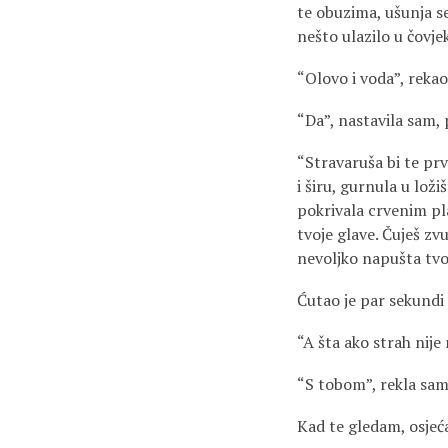
te obuzima, ušunja se
nešto ulazilo u čovjeka
“Olovo i voda”, rekao 
“Da”, nastavila sam, 
“Stravaruša bi te prvo
i širu, gurnula u lož
pokrivala crvenim pla
tvoje glave. Čuješ zv
nevoljko napušta tvoj
Ćutao je par sekundi
“A šta ako strah nije 
“S tobom”, rekla sam 
Kad te gledam, osjeća