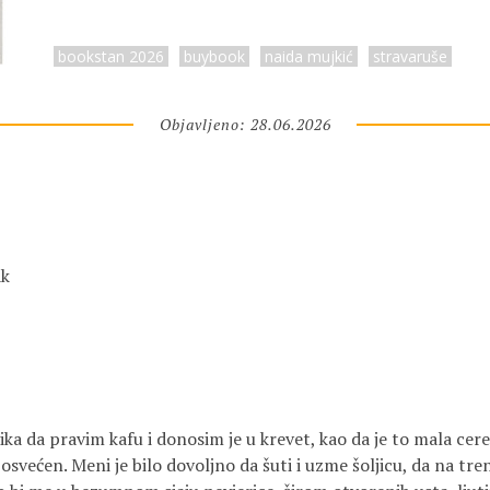
bookstan 2026
buybook
naida mujkić
stravaruše
Objavljeno: 28.06.2026
ak
ika da pravim kafu i donosim je u krevet, kao da je to mala cere
osvećen. Meni je bilo dovoljno da šuti i uzme šoljicu, da na tr