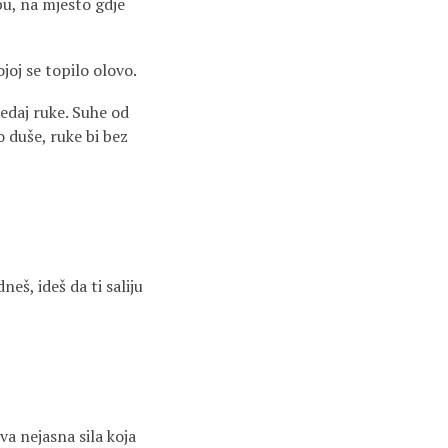
bu, na mjesto gdje
joj se topilo olovo.
ledaj ruke. Suhe od
 duše, ruke bi bez
š, ideš da ti saliju
va nejasna sila koja