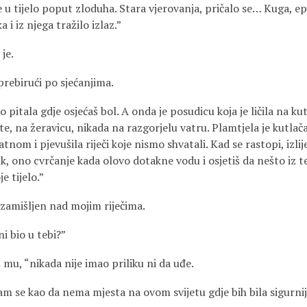
 u tijelo poput zloduha. Stara vjerovanja, pričalo se… Kuga, e
 i iz njega tražilo izlaz.”
je.
prebirući po sjećanjima.
 pitala gdje osjećaš bol. A onda je posudicu koja je ličila na ku
ište, na žeravicu, nikada na razgorjelu vatru. Plamtjela je kutlač
tnom i pjevušila riječi koje nismo shvatali. Kad se rastopi, izli
uk, ono cvrčanje kada olovo dotakne vodu i osjetiš da nešto iz te
e tijelo.”
 zamišljen nad mojim riječima.
ni bio u tebi?”
mu, “nikada nije imao priliku ni da uđe.
m se kao da nema mjesta na ovom svijetu gdje bih bila sigurnij