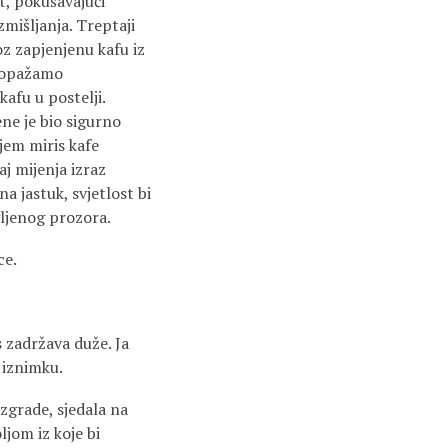
t, pokušavajući
mišljanja. Treptaji
oz zapjenjenu kafu iz
m opažamo
kafu u postelji.
ene je bio sigurno
ojem miris kafe
aj mijenja izraz
a jastuk, svjetlost bi
gljenog prozora.
ce.
s zadržava duže. Ja
m iznimku.
 zgrade, sjedala na
jom iz koje bi