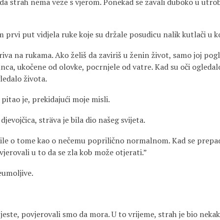
 da strah nema veze s vjerom. Ponekad se zavali duboko u utro
m prvi put vidjela ruke koje su držale posudicu nalik kutlači u ko
kriva na rukama. Ako želiš da zaviriš u ženin život, samo joj pog
nca, ukočene od olovke, pocrnjele od vatre. Kad su oči ogledalo
ledalo života.
 pitao je, prekidajući moje misli.
jevojčica, sträva je bila dio našeg svijeta.
rile o tome kao o nečemu poprilično normalnom. Kad se prepadne
vjerovali u to da se zla kob može otjerati.”
eumoljive.
este, povjerovali smo da mora. U to vrijeme, strah je bio nekak