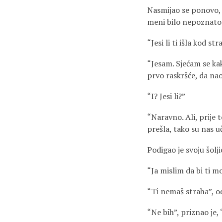
Nasmijao se ponovo, 
meni bilo nepoznato
“Jesi li ti išla kod st
“Jesam. Sjećam se kak
prvo raskršće, da na
“I? Jesi li?”
“Naravno. Ali, prije 
prešla, tako su nas uč
Podigao je svoju šol
“Ja mislim da bi ti mo
“Ti nemaš straha”, od
“Ne bih”, priznao je, 