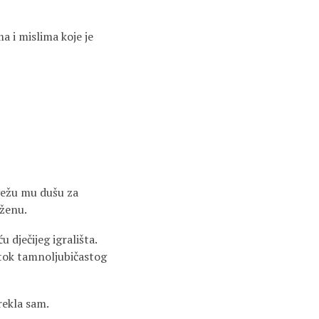
ma i mislima koje je
vežu mu dušu za
 ženu.
 dječijeg igrališta.
li tok tamnoljubičastog
rekla sam.