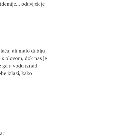
pidemije… oduvijek je
tlaču, ali malo dublju
a s olovom, dok nas je
je ga u vodu iznad
be izlazi, kako
a.”