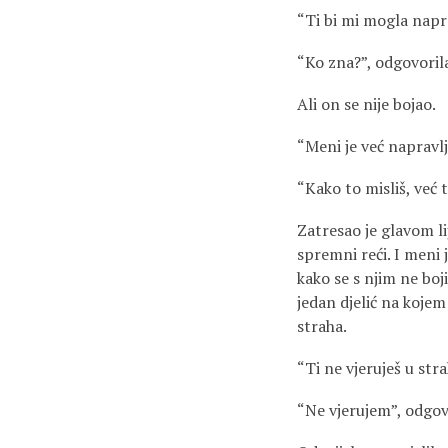
“Ti bi mi mogla napra
“Ko zna?”, odgovorila
Ali on se nije bojao.
“Meni je već napravlj
“Kako to misliš, već t
Zatresao je glavom li
spremni reći. I meni 
kako se s njim ne boj
jedan djelić na kojem
straha.
“Ti ne vjeruješ u str
“Ne vjerujem”, odgov