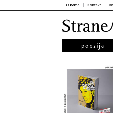
O nama
Kontakt
I
poezija