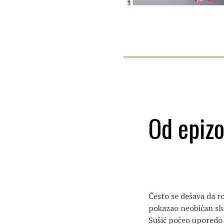
Od epizo
Često se dešava da ro
pokazao neobičan slu
Sušić počeo uporedo p