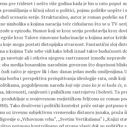
menu pre trideset i nešto više godina kada je bio u ratu poput m
ja promišljanja o ličnoj ulozi u politici, pojmu politike uopšte 
udući scenario serije. Strukturalno, autor je roman podelio na
e simbolika u kojima naracija teče cirkularno što se u TV-seri
ode u epizodu. Humor koji se kroz seriju predstavlja kroz dovit
egriše kroz Talove rimovane halucinacije u kojima autor kritiku
u koje mogu postati distopijska stvarnost. Fantastični sloj dist
a u kojima Tale sebe vidi kako lebdi iznad takve budućnosti do
i ga savetuje ali i otkriva njegovu rastrzanost između nepravde i
 oba medija bosanskim narodnim govorom što doprinosi blisko
e čudi zašto je njegov lik i dan-danas jedan među omiljenijima.
a borba i perspektiva preispitivanja ideologije rata, onih koji
politikama, pogubljenom narodu
koji nije znao ko je ni kuda će
, 
iskrenosti, ranjivosti i psihičkom rastrojstvu i bolesti. Ta prei
produbljuje u svojevrsnom esejističkom feljtonu uz roman po
80). Tako društveni i politički kontekst priče ostaje potpuno is
u uz izvesnu subjektivnu vremensku distancu junaka, pruža ši
igresije o „Vrhovnom vrhu“, „Svetim Vertikalama“ i „Knjizi sta
društvo potpuno kontrolisano od strane vlasti dok su političke re