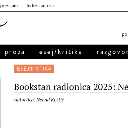
mpressum
Indeks autora
por
proza
esej/kritika
razgovo
ESEJ/KRITIKA
Bookstan radionica 2025: N
Autor/ica: Nenad Kostić