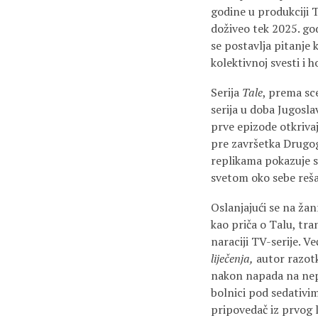
godine u produkciji 
doživeo tek 2025. god
se postavlja pitanje k
kolektivnoj svesti i h
Serija
Tale
, prema sce
serija u doba Jugosla
prve epizode otkrivaj
pre završetka Drugog
replikama pokazuje s
svetom oko sebe rešav
Oslanjajući se na žan
kao priča o Talu, tr
naraciji TV-serije. V
liječenja,
autor razotk
nakon napada na nepr
bolnici pod sedativi
pripovedač iz prvog 