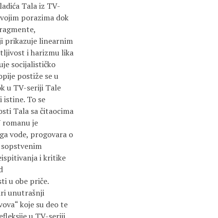
ladića Tala iz TV-
i svojim porazima dok
 fragmente,
ji prikazuje linearnim
ljivost i harizmu lika
je socijalističko
opije postiže se u
k u TV-seriji Tale
 istine. To se
sti Tala sa čitaocima
 U romanu je
 ga vode, progovara o
o sopstvenim
spitivanja i kritike
d
ti u obe priče.
ri unutrašnji
vova“ koje su deo te
fleksije u TV-seriji