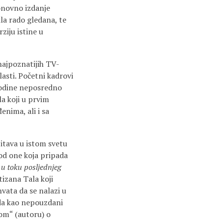
onovno izdanje
ila rado gledana, te
ziju istine u
 najpoznatijih TV-
lasti. Početni kadrovi
 godine neposredno
a koji u prvim
nima, ali i sa
bitava u istom svetu
od one koja pripada
 u toku posljednjeg
izana Tala koji
vata da se nalazi u
ada kao nepouzdani
rom“ (autoru) o