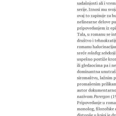
sadašnjosti ali i vre
serije. Iznosi mu svo
ovaj to zapisuje za b
nelinearne delove pun
pripovedanjem iz epiz
Tala, u romanu se int
društvo i tehnokratij
romanu halucinacijam
sreće
mlađeg sebe
koj
uspešno postiže kroz
ili gledaocima pa i n
dominantna unutrašnj
siromaštvu, lažnim 
promašenim prilikama, 
autor dokumentarno 
nazivom
Parergon
(19
Pripovedanje u roman
monolog, filozofske d
distopije u kojoj je 