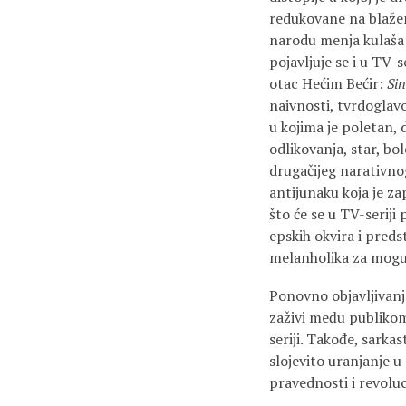
redukovane na blaže
narodu menja kulaša
pojavljuje se i u TV-
otac Hećim Bećir:
Si
naivnosti, tvrdoglavo
u kojima je poletan, 
odlikovanja, star, b
drugačijeg narativnog
antijunaku koja je z
što će se u TV-serij
epskih okvira i pred
melanholika za mogu
Ponovno objavljivan
zaživi među publikom 
seriji. Takođe, sarka
slojevito uranjanje u
pravednosti i revoluc