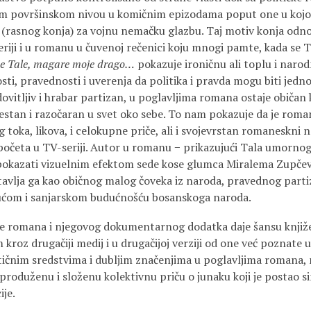
m površinskom nivou u komičnim epizodama poput one u kojoj
 (rasnog konja) za vojnu nemačku glazbu. Taj motiv konja od
seriji i u romanu u čuvenoj rečenici koju mnogi pamte, kada se 
ne Tale, magare moje drago…
pokazuje ironičnu ali toplu i nar
sti, pravednosti i uverenja da politika i pravda mogu biti jedn
dovitljiv i hrabar partizan, u poglavljima romana ostaje običan
olestan i razočaran u svet oko sebe. To nam pokazuje da je ro
 toka, likova, i celokupne priče, ali i svojevrstan romaneskni 
apočeta u TV-seriji. Autor u romanu − prikazujući Tala umornog
i pokazati vizuelnim efektom sede kose glumca Miralema Zupčev
stavlja ga kao običnog malog čoveka iz naroda, pravednog parti
ćom i sanjarskom budućnošću bosanskoga naroda.
je romana i njegovog dokumentarnog dodatka daje šansu knji
kroz drugačiji medij i u drugačijoj verziji od one već poznate
stičnim sredstvima i dubljim značenjima u poglavljima romana, 
 produženu i složenu kolektivnu priču o junaku koji je postao 
ije.