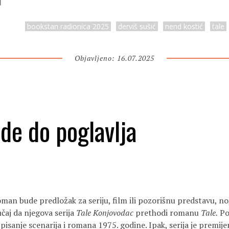
bookstan radionica 2025
derviš sušić
nend kostić
tale
Objavljeno: 16.07.2025
de do poglavlja
man bude predložak za seriju, film ili pozorišnu predstavu, no,
čaj da njegova serija
Tale Konjovodac
prethodi romanu
Tale.
Po
isanje scenarija i romana 1975. godine. Ipak, serija je premij