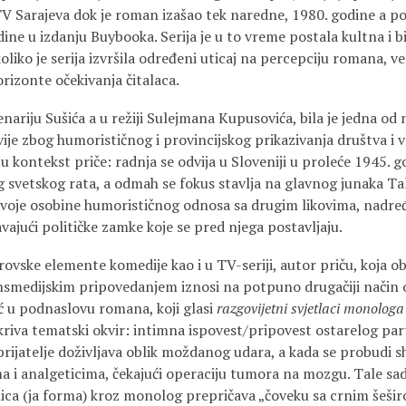
TV Sarajeva dok je roman izašao tek naredne, 1980. godine a p
ine u izdanju Buybooka. Serija je u to vreme postala kultna i b
oliko je serija izvršila određeni uticaj na percepciju romana, ver
orizonte očekivanja čitalaca.
nariju Sušića a u režiji Sulejmana Kupusovića, bila je jedna od
vije zbog humorističnog i provincijskog prikazivanja društva i v
u kontekst priče: radnja se odvija u Sloveniji u proleće 1945.
 svetskog rata, a odmah se fokus stavlja na glavnog junaka Tal
voje osobine humorističnog odnosa sa drugim likovima, nadređe
ajući političke zamke koje se pred njega postavljaju.
rovske elemente komedije kao i u TV-seriji, autor priču, koja o
ansmedijskim pripovedanjem iznosi na potpuno drugačiji način 
eć u podnaslovu romana, koji glasi
razgovijetni svjetlaci monologa
riva tematski okvir: intimna ispovest/pripovest ostarelog part
ijatelje doživljava oblik moždanog udara, a kada se probudi sh
ma i analgeticima, čekajući operaciju tumora na mozgu. Tale s
lica (ja forma) kroz monolog prepričava „čoveku sa crnim šeši