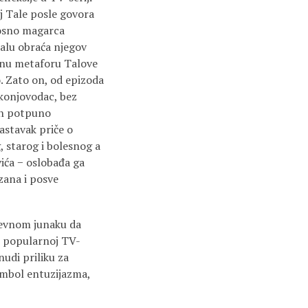
 Tale posle govora
nosno magarca
Talu obraća njegov
odnu metaforu Talove
o. Zato on, od epizoda
 konjovodac, bez
man potpuno
nastavak priče o
, starog i bolesnog a
ića − oslobađa ga
zana i posve
ževnom junaku da
 u popularnoj TV-
nudi priliku za
simbol entuzijazma,