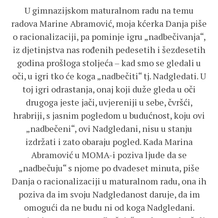
U gimnazijskom maturalnom radu na temu
radova Marine Abramović, moja kćerka Danja piše
o racionalizaciji, pa pominje igru „nadbečivanja“,
iz djetinjstva nas rođenih pedesetih i šezdesetih
godina prošloga stoljeća – kad smo se gledali u
oči, u igri tko će koga „nadbečiti“ tj. Nadgledati. U
toj igri odrastanja, onaj koji duže gleda u oči
drugoga jeste jači, uvjereniji u sebe, čvršći,
hrabriji, s jasnim pogledom u budućnost, koju ovi
„nadbečeni“, ovi Nadgledani, nisu u stanju
izdržati i zato obaraju pogled. Kada Marina
Abramović u MOMA-i poziva ljude da se
„nadbečuju“ s njome po dvadeset minuta, piše
Danja o racionalizaciji u maturalnom radu, ona ih
poziva da im svoju Nadgledanost daruje, da im
omogući da ne budu ni od koga Nadgledani.