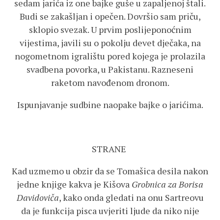
sedam jarića iz one bajke guše u zapaljenoj štali.
Budi se zakašljan i opečen. Dovršio sam priču,
sklopio svezak. U prvim poslijeponoćnim
vijestima, javili su o pokolju devet dječaka, na
nogometnom igralištu pored kojega je prolazila
svadbena povorka, u Pakistanu. Razneseni
raketom navođenom dronom.
Ispunjavanje sudbine naopake bajke o jarićima.
STRANE
Kad uzmemo u obzir da se Tomašica desila nakon
jedne knjige kakva je Kišova
Grobnica za Borisa
Davidoviča
, kako onda gledati na onu Sartreovu
da je funkcija pisca uvjeriti ljude da niko nije