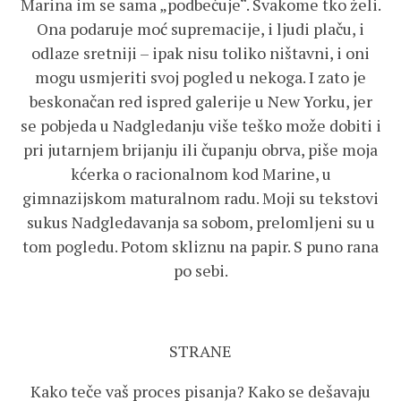
Marina im se sama „podbečuje“. Svakome tko želi.
Ona podaruje moć supremacije, i ljudi plaču, i
odlaze sretniji – ipak nisu toliko ništavni, i oni
mogu usmjeriti svoj pogled u nekoga. I zato je
beskonačan red ispred galerije u New Yorku, jer
se pobjeda u Nadgledanju više teško može dobiti i
pri jutarnjem brijanju ili čupanju obrva, piše moja
kćerka o racionalnom kod Marine, u
gimnazijskom maturalnom radu. Moji su tekstovi
sukus Nadgledavanja sa sobom, prelomljeni su u
tom pogledu. Potom skliznu na papir. S puno rana
po sebi.
STRANE
Kako teče vaš proces pisanja? Kako se dešavaju