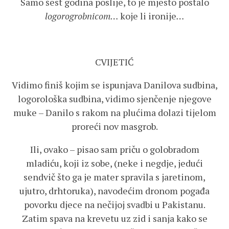
Samo šest godina poslije, to je mjesto postalo
logorogrobnicom…
koje li ironije
…
CVIJETIĆ
Vidimo finiš kojim se ispunjava Danilova sudbina,
logorološka sudbina, vidimo sjenčenje njegove
muke – Danilo s rakom na plućima dolazi tijelom
proreći nov masgrob.
Ili, ovako – pisao sam priču o golobradom
mladiću, koji iz sobe, (neke i negdje, jedući
sendvič što ga je mater spravila s jaretinom,
ujutro, drhtoruka), navodećim dronom pogađa
povorku djece na nečijoj svadbi u Pakistanu.
Zatim spava na krevetu uz zid i sanja kako se