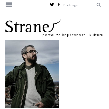
portal za književnost i kulturu
TIKA
ORI
T
SUM