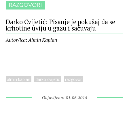
RAZGOVORI
 AUTORA
Darko Cvijetić: Pisanje je pokušaj da se
krhotine uviju u gazu i sačuvaju
Autor/ica: Almin Kaplan
almin kaplan
darko cvijetic
razgovor
Objavljeno: 01.06.2015