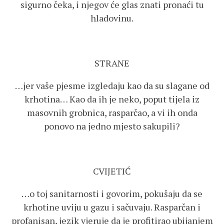
sigurno čeka, i njegov će glas znati pronaći tu
hladovinu.
STRANE
…jer vaše pjesme izgledaju kao da su slagane od
krhotina… Kao da ih je neko, poput tijela iz
masovnih grobnica, rasparčao, a vi ih onda
ponovo na jedno mjesto sakupili?
CVIJETIĆ
…o toj sanitarnosti i govorim, pokušaju da se
krhotine uviju u gazu i sačuvaju. Rasparčan i
profanisan, jezik vjeruje da je profitirao ubijanjem