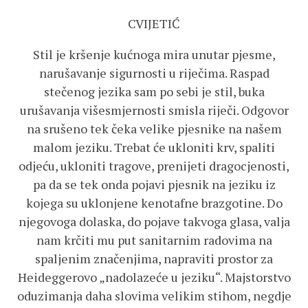
CVIJETIĆ
Stil je kršenje kućnoga mira unutar pjesme,
narušavanje sigurnosti u riječima. Raspad
stečenog jezika sam po sebi je stil, buka
urušavanja višesmjernosti smisla riječi. Odgovor
na srušeno tek čeka velike pjesnike na našem
malom jeziku. Trebat će ukloniti krv, spaliti
odjeću, ukloniti tragove, prenijeti dragocjenosti,
pa da se tek onda pojavi pjesnik na jeziku iz
kojega su uklonjene kenotafne brazgotine. Do
njegovoga dolaska, do pojave takvoga glasa, valja
nam krčiti mu put sanitarnim radovima na
spaljenim značenjima, napraviti prostor za
Heideggerovo „nadolazeće u jeziku“. Majstorstvo
oduzimanja daha slovima velikim stihom, negdje