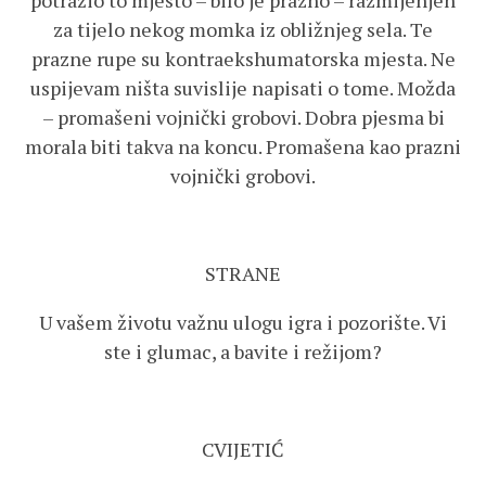
potražio to mjesto – bilo je prazno – razmijenjen
za tijelo nekog momka iz obližnjeg sela. Te
prazne rupe su kontraekshumatorska mjesta. Ne
uspijevam ništa suvislije napisati o tome. Možda
– promašeni vojnički grobovi. Dobra pjesma bi
morala biti takva na koncu. Promašena kao prazni
vojnički grobovi.
STRANE
U vašem životu važnu ulogu igra i pozorište. Vi
ste i glumac, a bavite i režijom?
CVIJETIĆ