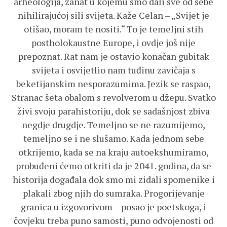
arheologija, zanat u kojemu smo dali sve od sebe
nihilirajućoj sili svijeta. Kaže Celan – „Svijet je
otišao, moram te nositi.“ To je temeljni stih
postholokaustne Europe, i ovdje još nije
prepoznat. Rat nam je ostavio konačan gubitak
svijeta i osvijetlio nam tuđinu zavičaja s
beketijanskim nesporazumima. Jezik se raspao,
Stranac šeta obalom s revolverom u džepu. Svatko
živi svoju parahistoriju, dok se sadašnjost zbiva
negdje drugdje. Temeljno se ne razumijemo,
temeljno se i ne slušamo. Kada jednom sebe
otkrijemo, kada se na kraju autoekshumiramo,
probuđeni ćemo otkriti da je 2041. godina, da se
historija događala dok smo mi zidali spomenike i
plakali zbog njih do sumraka. Progorijevanje
granica u izgovorivom – posao je poetskoga, i
čovjeku treba puno samosti, puno odvojenosti od