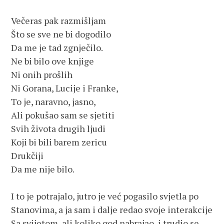
Večeras pak razmišljam 
Što se sve ne bi dogodilo
Da me je tad zgnječilo.
Ne bi bilo ove knjige
Ni onih prošlih
Ni Gorana, Lucije i Franke,
To je, naravno, jasno,
Ali pokušao sam se sjetiti 
Svih života drugih ljudi 
Koji bi bili barem zericu 
Drukčiji 
Da me nije bilo.
I to je potrajalo, jutro je već pogasilo svjetla po 
Stanovima, a ja sam i dalje redao svoje interakcije 
Sa svijetom, ali koliko god nabrajao, i trudio se,