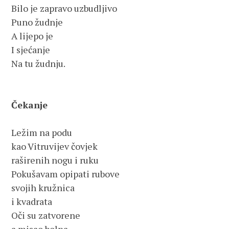
Bilo je zapravo uzbudljivo
Puno žudnje
A lijepo je 
I sjećanje 
Na tu žudnju.
Čekanje
Ležim na podu
kao Vitruvijev čovjek
raširenih nogu i ruku
Pokušavam opipati rubove 
svojih kružnica 
i kvadrata
Oči su zatvorene