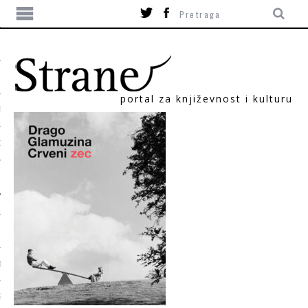
portal za književnost i kulturu
TIKA
ORI
T
SUM