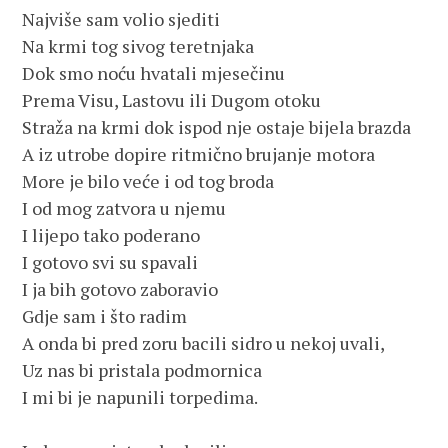
Najviše sam volio sjediti
Na krmi tog sivog teretnjaka
Dok smo noću hvatali mjesečinu
Prema Visu, Lastovu ili Dugom otoku
Straža na krmi dok ispod nje ostaje bijela brazda
A iz utrobe dopire ritmično brujanje motora
More je bilo veće i od tog broda
I od mog zatvora u njemu
I lijepo tako poderano
I gotovo svi su spavali
I ja bih gotovo zaboravio 
Gdje sam i što radim
A onda bi pred zoru bacili sidro u nekoj uvali,
Uz nas bi pristala podmornica
I mi bi je napunili torpedima.