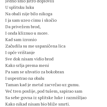
Jedno smo jutro doplovili 
U splitsku luku 
Na obali nije bilo nikoga
I ja sam uzeo cimu i skočio
Da privežem brod, 
I onda kliznuo u more.
Kad sam izronio 
Začudila su me uspaničena lica
I opće vrištanje
Sve dok nisam vidio brod 
Kako srlja prema meni
Pa sam se uhvatio za bokobran 
I uspentrao na obalu
Taman kad je metal zacvrčao uz gumu. 
Već tren poslije, pod tušem, sapirao sam  
Sa sebe govna iz splitske luke i razmišljao 
Kako nikad nisam bio bliže smrti.