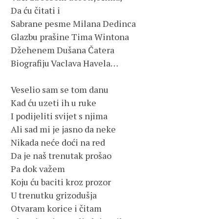
Da ću čitati i
Sabrane pesme Milana Dedinca
Glazbu prašine Tima Wintona
Džehenem Dušana Čatera
Biografiju Vaclava Havela…
Veselio sam se tom danu
Kad ću uzeti ih u ruke 
I podijeliti svijet s njima
Ali sad mi je jasno da neke 
Nikada neće doći na red
Da je naš trenutak prošao
Pa dok važem 
Koju ću baciti kroz prozor
U trenutku grizodušja 
Otvaram korice i čitam