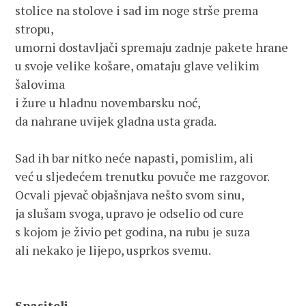
stolice na stolove i sad im noge strše prema 
stropu, 
umorni dostavljači spremaju zadnje pakete hrane
u svoje velike košare, omataju glave velikim 
šalovima
i žure u hladnu novembarsku noć,
da nahrane uvijek gladna usta grada.
Sad ih bar nitko neće napasti, pomislim, ali
već u sljedećem trenutku povuče me razgovor.
Ocvali pjevač objašnjava nešto svom sinu, 
ja slušam svoga, upravo je odselio od cure 
s kojom je živio pet godina, na rubu je suza
ali nekako je lijepo, usprkos svemu.
Spasitelj