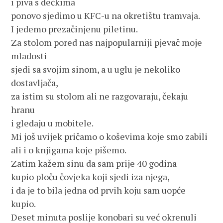
i piva s dečkima
ponovo sjedimo u KFC-u na okretištu tramvaja.
I jedemo prezačinjenu piletinu.
Za stolom pored nas najpopularniji pjevač moje 
mladosti
sjedi sa svojim sinom, a u uglu je nekoliko 
dostavljača,
za istim su stolom ali ne razgovaraju, čekaju 
hranu
i gledaju u mobitele. 
Mi još uvijek pričamo o koševima koje smo zabili
ali i o knjigama koje pišemo.
Zatim kažem sinu da sam prije 40 godina
kupio ploču čovjeka koji sjedi iza njega, 
i da je to bila jedna od prvih koju sam uopće 
kupio.
Deset minuta poslije konobari su već okrenuli 