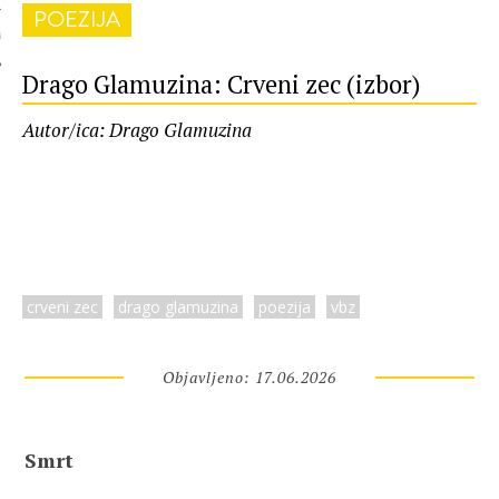
POEZIJA
 AUTORA
Drago Glamuzina: Crveni zec (izbor)
Autor/ica: Drago Glamuzina
crveni zec
drago glamuzina
poezija
vbz
Objavljeno: 17.06.2026
Smrt