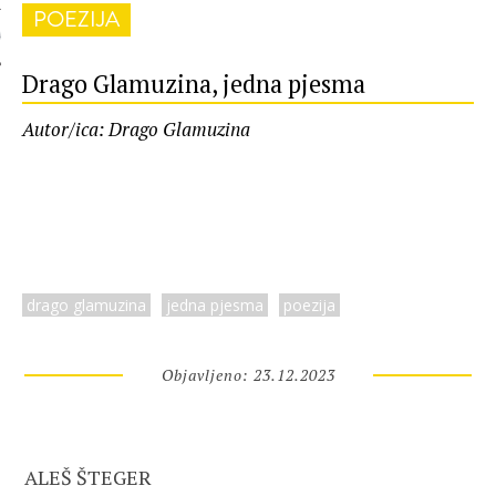
POEZIJA
 AUTORA
Drago Glamuzina, jedna pjesma
Autor/ica: Drago Glamuzina
drago glamuzina
jedna pjesma
poezija
Objavljeno: 23.12.2023
ALEŠ ŠTEGER