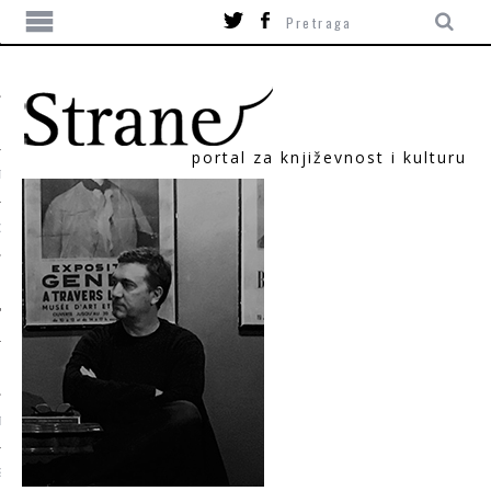
portal za književnost i kulturu
TIKA
ORI
T
SUM