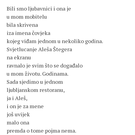
Bili smo ljubavnici i ona je

u mom mobitelu

bila skrivena

iza imena čovjeka

kojeg viđam jednom u nekoliko godina.

Svjetlucanje Aleša Štegera

na ekranu

ravnalo je svim što se događalo 

u mom životu. Godinama.

Sada sjedimo u jednom

ljubljanskom restoranu,

ja i Aleš,

i on je za mene

još uvijek

malo ona

premda o tome pojma nema.
