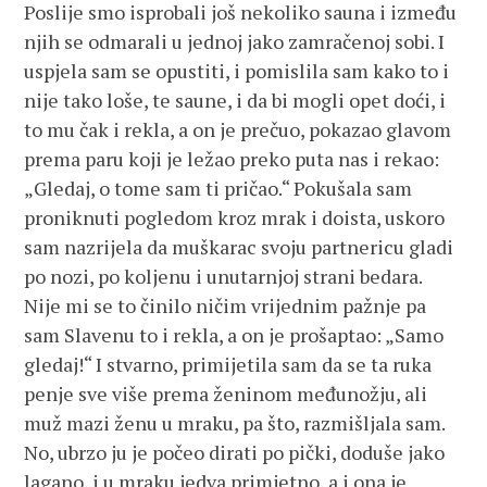
Poslije smo isprobali još nekoliko sauna i između
njih se odmarali u jednoj jako zamračenoj sobi. I
uspjela sam se opustiti, i pomislila sam kako to i
nije tako loše, te saune, i da bi mogli opet doći, i
to mu čak i rekla, a on je prečuo, pokazao glavom
prema paru koji je ležao preko puta nas i rekao:
„Gledaj, o tome sam ti pričao.“ Pokušala sam
proniknuti pogledom kroz mrak i doista, uskoro
sam nazrijela da muškarac svoju partnericu gladi
po nozi, po koljenu i unutarnjoj strani bedara.
Nije mi se to činilo ničim vrijednim pažnje pa
sam Slavenu to i rekla, a on je prošaptao: „Samo
gledaj!“ I stvarno, primijetila sam da se ta ruka
penje sve više prema ženinom međunožju, ali
muž mazi ženu u mraku, pa što, razmišljala sam.
No, ubrzo ju je počeo dirati po pički, doduše jako
lagano, i u mraku jedva primjetno, a i ona je