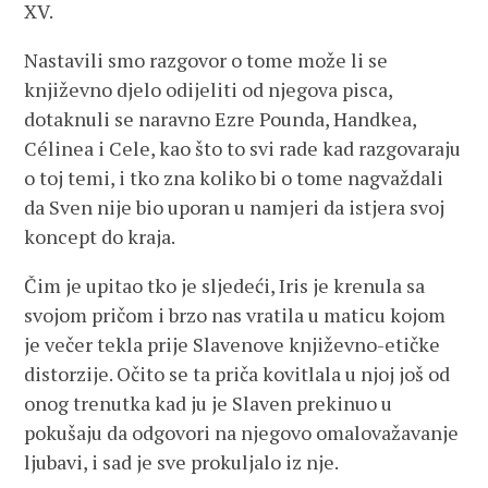
XV.
Nastavili smo razgovor o tome može li se
književno djelo odijeliti od njegova pisca,
dotaknuli se naravno Ezre Pounda, Handkea,
Célinea i Cele, kao što to svi rade kad razgovaraju
o toj temi, i tko zna koliko bi o tome nagvaždali
da Sven nije bio uporan u namjeri da istjera svoj
koncept do kraja.
Čim je upitao tko je sljedeći, Iris je krenula sa
svojom pričom i brzo nas vratila u maticu kojom
je večer tekla prije Slavenove književno-etičke
distorzije. Očito se ta priča kovitlala u njoj još od
onog trenutka kad ju je Slaven prekinuo u
pokušaju da odgovori na njegovo omalovažavanje
ljubavi, i sad je sve prokuljalo iz nje.