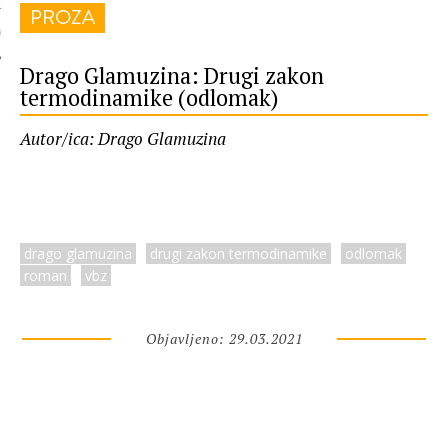
PROZA
 AUTORA
Drago Glamuzina: Drugi zakon
termodinamike (odlomak)
Autor/ica: Drago Glamuzina
drago glamuzina
drugi zakon termodinamike
odlomak
roman
vbz
Objavljeno: 29.03.2021