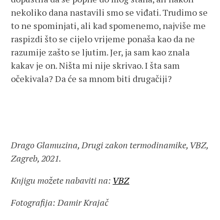
nekoliko dana nastavili smo se viđati. Trudimo se
to ne spominjati, ali kad spomenemo, najviše me
raspizdi što se cijelo vrijeme ponaša kao da ne
razumije zašto se ljutim. Jer, ja sam kao znala
kakav je on. Ništa mi nije skrivao. I šta sam
očekivala? Da će sa mnom biti drugačiji?
Drago Glamuzina, Drugi zakon termodinamike, VBZ,
Zagreb, 2021.
Knjigu možete nabaviti na:
VBZ
Fotografija: Damir Krajač