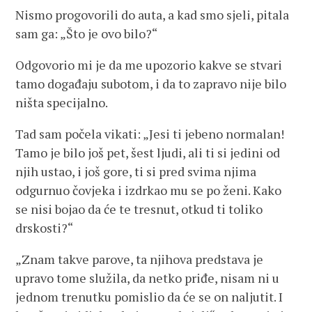
Nismo progovorili do auta, a kad smo sjeli, pitala
sam ga: „Što je ovo bilo?“
Odgovorio mi je da me upozorio kakve se stvari
tamo događaju subotom, i da to zapravo nije bilo
ništa specijalno.
Tad sam počela vikati: „Jesi ti jebeno normalan!
Tamo je bilo još pet, šest ljudi, ali ti si jedini od
njih ustao, i još gore, ti si pred svima njima
odgurnuo čovjeka i izdrkao mu se po ženi. Kako
se nisi bojao da će te tresnut, otkud ti toliko
drskosti?“
„Znam takve parove, ta njihova predstava je
upravo tome služila, da netko priđe, nisam ni u
jednom trenutku pomislio da će se on naljutit. I