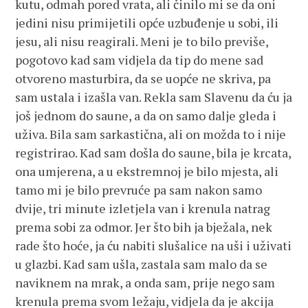
kutu, odmah pored vrata, ali činilo mi se da oni
jedini nisu primijetili opće uzbuđenje u sobi, ili
jesu, ali nisu reagirali. Meni je to bilo previše,
pogotovo kad sam vidjela da tip do mene sad
otvoreno masturbira, da se uopće ne skriva, pa
sam ustala i izašla van. Rekla sam Slavenu da ću ja
još jednom do saune, a da on samo dalje gleda i
uživa. Bila sam sarkastična, ali on možda to i nije
registrirao. Kad sam došla do saune, bila je krcata,
ona umjerena, a u ekstremnoj je bilo mjesta, ali
tamo mi je bilo prevruće pa sam nakon samo
dvije, tri minute izletjela van i krenula natrag
prema sobi za odmor. Jer što bih ja bježala, nek
rade što hoće, ja ću nabiti slušalice na uši i uživati
u glazbi. Kad sam ušla, zastala sam malo da se
naviknem na mrak, a onda sam, prije nego sam
krenula prema svom ležaju, vidjela da je akcija