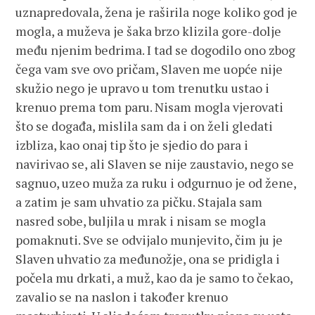
uznapredovala, žena je raširila noge koliko god je
mogla, a muževa je šaka brzo klizila gore-dolje
među njenim bedrima. I tad se dogodilo ono zbog
čega vam sve ovo pričam, Slaven me uopće nije
skužio nego je upravo u tom trenutku ustao i
krenuo prema tom paru. Nisam mogla vjerovati
što se događa, mislila sam da i on želi gledati
izbliza, kao onaj tip što je sjedio do para i
navirivao se, ali Slaven se nije zaustavio, nego se
sagnuo, uzeo muža za ruku i odgurnuo je od žene,
a zatim je sam uhvatio za pičku. Stajala sam
nasred sobe, buljila u mrak i nisam se mogla
pomaknuti. Sve se odvijalo munjevito, čim ju je
Slaven uhvatio za međunožje, ona se pridigla i
počela mu drkati, a muž, kao da je samo to čekao,
zavalio se na naslon i također krenuo