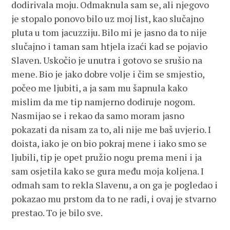
dodirivala moju. Odmaknula sam se, ali njegovo
je stopalo ponovo bilo uz moj list, kao slučajno
pluta u tom jacuzziju. Bilo mi je jasno da to nije
slučajno i taman sam htjela izaći kad se pojavio
Slaven. Uskočio je unutra i gotovo se srušio na
mene. Bio je jako dobre volje i čim se smjestio,
počeo me ljubiti, a ja sam mu šapnula kako
mislim da me tip namjerno dodiruje nogom.
Nasmijao se i rekao da samo moram jasno
pokazati da nisam za to, ali nije me baš uvjerio. I
doista, iako je on bio pokraj mene i iako smo se
ljubili, tip je opet pružio nogu prema meni i ja
sam osjetila kako se gura među moja koljena. I
odmah sam to rekla Slavenu, a on ga je pogledao i
pokazao mu prstom da to ne radi, i ovaj je stvarno
prestao. To je bilo sve.