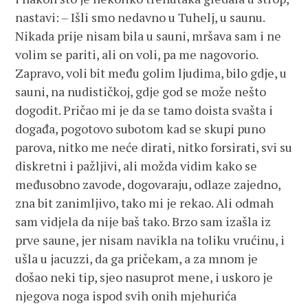
nastavi: – Išli smo nedavno u Tuhelj, u saunu.
Nikada prije nisam bila u sauni, mršava sam i ne
volim se pariti, ali on voli, pa me nagovorio.
Zapravo, voli bit među golim ljudima, bilo gdje, u
sauni, na nudističkoj, gdje god se može nešto
dogodit. Pričao mi je da se tamo doista svašta i
događa, pogotovo subotom kad se skupi puno
parova, nitko me neće dirati, nitko forsirati, svi su
diskretni i pažljivi, ali možda vidim kako se
međusobno zavode, dogovaraju, odlaze zajedno,
zna bit zanimljivo, tako mi je rekao. Ali odmah
sam vidjela da nije baš tako. Brzo sam izašla iz
prve saune, jer nisam navikla na toliku vrućinu, i
ušla u jacuzzi, da ga pričekam, a za mnom je
došao neki tip, sjeo nasuprot mene, i uskoro je
njegova noga ispod svih onih mjehurića