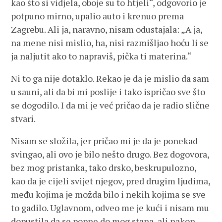
kao što si vidjela, oboje su to htjeli“, odgovorio je
potpuno mirno, upalio auto i krenuo prema
Zagrebu. Ali ja, naravno, nisam odustajala: „A ja,
na mene nisi mislio, ha, nisi razmišljao hoću li se
ja naljutit ako to napraviš, pička ti materina.“
Ni to ga nije dotaklo. Rekao je da je mislio da sam
u sauni, ali da bi mi poslije i tako ispričao sve što
se dogodilo. I da mi je već pričao da je radio slične
stvari.
Nisam se složila, jer pričao mi je da je ponekad
svingao, ali ovo je bilo nešto drugo. Bez dogovora,
bez mog pristanka, tako drsko, beskrupulozno,
kao da je cijeli svijet njegov, pred drugim ljudima,
među kojima je možda bilo i nekih kojima se sve
to gadilo. Uglavnom, odveo me je kući i nisam mu
dopustila da se popne do mog stana, ali nakon