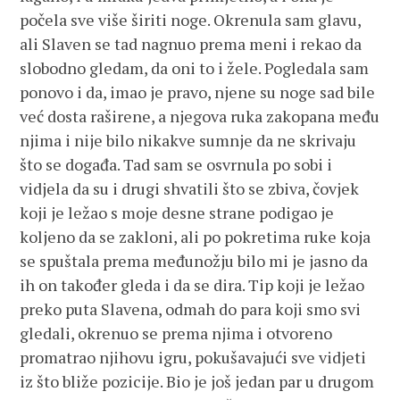
počela sve više širiti noge. Okrenula sam glavu,
ali Slaven se tad nagnuo prema meni i rekao da
slobodno gledam, da oni to i žele. Pogledala sam
ponovo i da, imao je pravo, njene su noge sad bile
već dosta raširene, a njegova ruka zakopana među
njima i nije bilo nikakve sumnje da ne skrivaju
što se događa. Tad sam se osvrnula po sobi i
vidjela da su i drugi shvatili što se zbiva, čovjek
koji je ležao s moje desne strane podigao je
koljeno da se zakloni, ali po pokretima ruke koja
se spuštala prema međunožju bilo mi je jasno da
ih on također gleda i da se dira. Tip koji je ležao
preko puta Slavena, odmah do para koji smo svi
gledali, okrenuo se prema njima i otvoreno
promatrao njihovu igru, pokušavajući sve vidjeti
iz što bliže pozicije. Bio je još jedan par u drugom