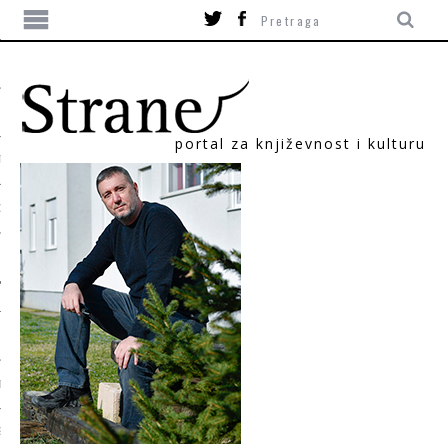
portal za književnost i kulturu
TIKA
ORI
T
SUM