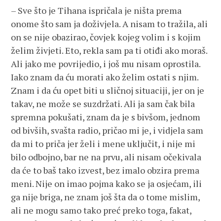
– Sve što je Tihana ispričala je ništa prema
onome što sam ja doživjela. A nisam to tražila, ali
on se nije obazirao, čovjek kojeg volim i s kojim
želim živjeti. Eto, rekla sam pa ti otiđi ako moraš.
Ali jako me povrijedio, i još mu nisam oprostila.
Iako znam da ću morati ako želim ostati s njim.
Znam i da ću opet biti u sličnoj situaciji, jer on je
takav, ne može se suzdržati. Ali ja sam čak bila
spremna pokušati, znam da je s bivšom, jednom
od bivših, svašta radio, pričao mi je, i vidjela sam
da mi to priča jer želi i mene uključit, i nije mi
bilo odbojno, bar ne na prvu, ali nisam očekivala
da će to baš tako izvest, bez imalo obzira prema
meni. Nije on imao pojma kako se ja osjećam, ili
ga nije briga, ne znam još šta da o tome mislim,
ali ne mogu samo tako preć preko toga, fakat,