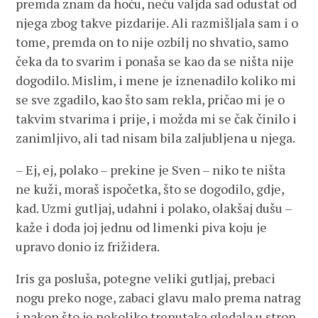
premda znam da hoću, neću valjda sad odustat od
njega zbog takve pizdarije. Ali razmišljala sam i o
tome, premda on to nije ozbilj no shvatio, samo
čeka da to svarim i ponaša se kao da se ništa nije
dogodilo. Mislim, i mene je iznenadilo koliko mi
se sve zgadilo, kao što sam rekla, pričao mi je o
takvim stvarima i prije, i možda mi se čak činilo i
zanimljivo, ali tad nisam bila zaljubljena u njega.
– Ej, ej, polako – prekine je Sven – niko te ništa
ne kuži, moraš ispočetka, što se dogodilo, gdje,
kad. Uzmi gutljaj, udahni i polako, olakšaj dušu –
kaže i doda joj jednu od limenki piva koju je
upravo donio iz frižidera.
Iris ga posluša, potegne veliki gutljaj, prebaci
nogu preko noge, zabaci glavu malo prema natrag
i nakon što je nekoliko trenutaka gledala u strop,