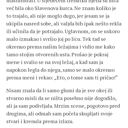
masturbirati. U sljedećem trenutku njena su usta
već bila oko Slavenova kurca. Ne znam koliko je
to trajalo, ali nije moglo dugo, jer jesam se ja
ukipila nasred sobe, ali valjda bih ipak nešto rekla
ili učinila da je potrajalo. Uglavnom, on se uskoro
malo izmakao i svršio joj po licu. Tek tad se
okrenuo prema našim ležajima i vidio me kako
tamo stojim otvorenih usta. Prošao je pokraj
mene i svalio se na svoj ležaj, a kad sam ja
napokon legla do njega, samo se malo okrenuo
prema meni i rekao: „Eto, o tome sam ti pričao!“
Nisam znala da li samo glumi da je sve okej ili
stvarno misli da se ništa posebno nije dogodilo,
ali ja sam podivljala. Mrzim scene, pogotovo pred
drugima, ali odmah sam počela skupljati svoje
stvari i krenula prema izlazu.