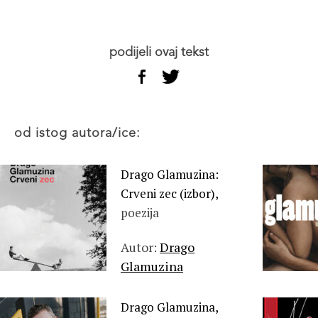
podijeli ovaj tekst
od istog autora/ice:
Drago Glamuzina:
Crveni zec (izbor),
poezija
Autor:
Drago
Glamuzina
Drago Glamuzina,